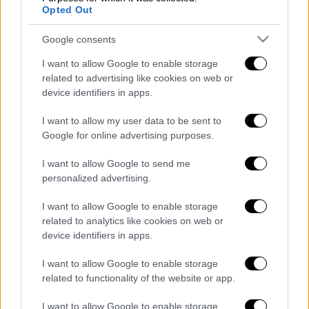
Τα «περίεργα» δημοσιεύματα για τον
Opted Out
Νίκο Ανδρουλάκη – Γιατί ήχησε
συναγερμός στη Χαριλάου Τρικούπη
Google consents
Σύμφωνο Σταθερότητας: Ξεκινούν νέα
I want to allow Google to enable storage
σκληρά παζάρια - Αγκάθια, συμφέροντα
related to advertising like cookies on web or
και συσχετισμοί
device identifiers in apps.
Κι όμως, δεν ήταν photoshop: Ειδικοί
I want to allow my user data to be sent to
εξηγούν πώς κτίριο κατέληξε πάνω στα
Google for online advertising purposes.
αυτοκίνητα κατά τον σεισμό στην
Τουρκία
I want to allow Google to send me
personalized advertising.
Διαβάστε ακόμη
I want to allow Google to enable storage
related to analytics like cookies on web or
Η «μαύρη» καταγραφή των πυρκαγιών: 118
κτίρια κρίθηκαν «κόκκινα» -
device identifiers in apps.
Ολοκληρώθηκαν 325 αυτοψίες στις
πληγείσες περιοχές
I want to allow Google to enable storage
related to functionality of the website or app.
Η πρώτη δήλωση της οικογένειας της
38χρονης Βρετανίδας που δολοφονήθηκε
στην Κυψέλη
I want to allow Google to enable storage