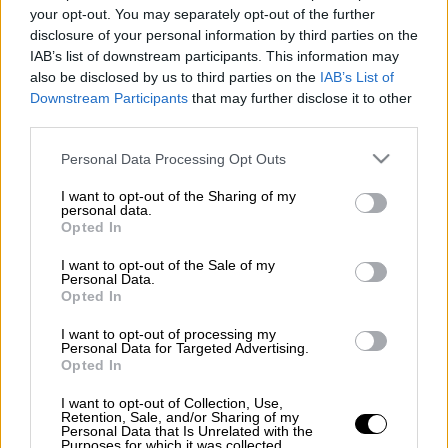
ακίνητα που βρίσκονται σε περιοχές που
your opt-out. You may separately opt-out of the further
disclosure of your personal information by third parties on the
έχουν πληγεί από φυσικές καταστροφές
IAB’s list of downstream participants. This information may
όπως και ιστορικά διατηρητέα μνημεία
also be disclosed by us to third parties on the
IAB’s List of
σύμφωνα με το νομοσχέδιο για τα
Downstream Participants
that may further disclose it to other
καταπατημένα ακίνητα του δημοσίου που
third parties.
κατατέθηκε στη
Βουλή
το βράδυ της Τρίτης.
Please note that this website/app uses one or more Google
Personal Data Processing Opt Outs
services and may gather and store information including but
Διαβάστε περισσότερα στην
imerisia.gr
not limited to your visit or usage behaviour. You may click to
I want to opt-out of the Sharing of my
personal data.
grant or deny consent to Google and its third-party tags to
ΟΛΕΣ ΟΙ ΕΙΔΗΣΕΙΣ
Opted In
use your data for below specified purposes in below Google
consent section.
I want to opt-out of the Sale of my
Τρομακτικές εκτιμήσεις: Στο «σφυρί»
Personal Data.
120.000-140.000 ακίνητα στη διετία - Το
Opted In
60%-70% αυτών θα είναι πρώτες
I want to opt-out of processing my
κατοικίες
Personal Data for Targeted Advertising.
Opted In
Στάση εργασίας σε ΗΣΑΠ και Τραμ
σήμερα – Ποιες ώρες και ποια τα
I want to opt-out of Collection, Use,
Retention, Sale, and/or Sharing of my
αιτήματα των εργαζόμενων
Personal Data that Is Unrelated with the
Purposes for which it was collected.