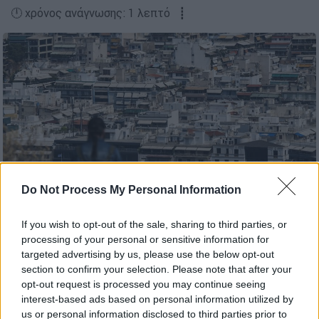
🕛 χρόνος ανάγνωσης: 1 λεπτό ┋
Do Not Process My Personal Information
Intime News
If you wish to opt-out of the sale, sharing to third parties, or
processing of your personal or sensitive information for
targeted advertising by us, please use the below opt-out
section to confirm your selection. Please note that after your
Προσθέστε το ΕΘΝΟΣ στη Google
opt-out request is processed you may continue seeing
interest-based ads based on personal information utilized by
Απαλλάσσονται από τον
ΕΝΦΙΑ
του
2023
us or personal information disclosed to third parties prior to