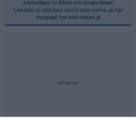
Ακολούθησε το Έθνος στο Google News!
Live όλες οι εξελίξεις λεπτό προς λεπτό, με την
υπογραφή του www.ethnos.gr