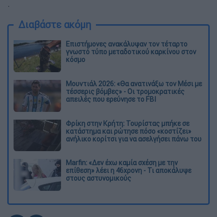
.
Διαβάστε ακόμη
Επιστήμονες ανακάλυψαν τον τέταρτο
γνωστό τύπο μεταδοτικού καρκίνου στον
κόσμο
Μουντιάλ 2026: «Θα ανατινάξω τον Μέσι με
τέσσερις βόμβες» - Οι τρομοκρατικές
απειλές που ερεύνησε το FBI
Φρίκη στην Κρήτη: Τουρίστας μπήκε σε
κατάστημα και ρώτησε πόσο «κοστίζει»
ανήλικο κορίτσι για να ασελγήσει πάνω του
Marfin: «Δεν έχω καμία σχέση με την
επίθεση» λέει η 46χρονη - Τι αποκάλυψε
στους αστυνομικούς