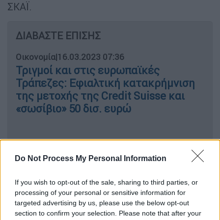
ΣΚΑΪ.
ΔΙΑΒΑΣΤΕ ΕΠΙΣΗΣ
Οικονομία
|
16.03.2023 07:36
Τριγμοί και στις ευρωπαϊκές
Τράπεζες: Εφιαλτική κατακρήμνιση
της μετοχής της Credit Suisse και
«σωσίβιο» 50 δισ. ευρώ
Ο κύριος Πατέλης χθες, με ανάρτησή του στο
Do Not Process My Personal Information
Tik Tok έκανε τις εκτιμήσεις του για την
επιρροή της
τραπεζικής κρίσης
που έχει
If you wish to opt-out of the sale, sharing to third parties, or
ξεσπάσει τα τελευταία 24ωρα στην Ελλάδα.
processing of your personal or sensitive information for
targeted advertising by us, please use the below opt-out
Οι γνωστός οικονομολόγος διαβεβαιώνε ότι
section to confirm your selection. Please note that after your