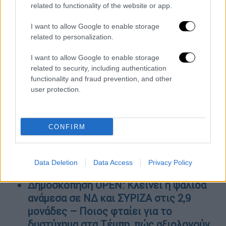
related to functionality of the website or app.
παγκόσμια οικονομία και στις αγορές,
ωστόσο
η χώρα μας δεν είναι πια στο
I want to allow Google to enable storage
επίκεντρο
. Πρέπει να συνεχίσουμε με την
related to personalization.
ίδια προσήλωσή στη σταθερότητα της
I want to allow Google to enable storage
χώρας μας και στην ενδυνάμωση των
related to security, including authentication
θεσμών», τόνισε ο επικεφαλής του
functionality and fraud prevention, and other
οικονομικού γραφείου του Πρωθυπουργού.
user protection.
ΟΛΕΣ ΟΙ ΕΙΔΗΣΕΙΣ
CONFIRM
Αποκάλυψη OPEN: Ναρκοπέδιο θυμίζουν
οι σιδηροδρομικές γραμμές -
Καθιζήσεις, χαλασμένα κλειδιά, μπλακ
Data Deletion
Data Access
Privacy Policy
άουτ στη φωτοσήμανση
Δημοσκόπηση OPEN: Κλείνει η ψαλίδα
ανάμεσα σε ΝΔ και ΣΥΡΙΖΑ στις 2,9
μονάδες – Ποιος φταίει για το
δυστύχημα στα Τέμπη, πώς αξιολογούν