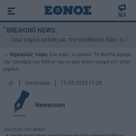
BREAKING NEWS:
 έχω καμία σχέση με την επίθεση» λέει η 46χρο
δημοφιλές τώρα:
Σου καίει το μυαλό: Το Netflix έφερε
την ταινιάρα του Νόλαν που οι φαν έχουν κρυφό νο1 στην
καρδιά...
┋
Οικονομία
┋
16.03.2023 11:29
Newsroom
Ενότητες στο άρθρο:
📌 Δεν θα επιβληθούν capital controls ούτε υπάρχει κίνδυνος