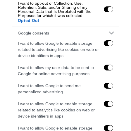
I want to opt-out of Collection, Use,
ξαναγίνουν
» ανέφερε χαρακστηριστικά.
Retention, Sale, and/or Sharing of my
Personal Data that Is Unrelated with the
Purposes for which it was collected.
«Διαβάζουμε ότι εταιρεία τεχνολογίας ότι
Opted Out
δηλώνει δημοσίως ότι μεταφέρει τα
χρήματά της από τις ΗΠΑ στην Ελλάδα για
Google consents
ασφάλεια. Φυσικά έγινε πολλή δουλειά τα
I want to allow Google to enable storage
τελευταία χρόνια με τον
Ηρακλή
, που
related to advertising like cookies on web or
απομειώθηκαν τα κόκκινα δάνεια στις
device identifiers in apps.
τράπεζές μας και είμαστε σε μονοψήφιο
I want to allow my user data to be sent to
αριθμό. Φανταστείτε να ήμασταν ακόμη στα
Google for online advertising purposes.
επίπεδα του 2019.Οι ελληνικές τράπεζες
I want to allow Google to send me
έχουν σήμερα από τον υψηλότερο λόγο
personalized advertising.
καταθέσεων προς δάνεια στην Ευρώπη και
το ρυθμιστικό πλαίσιο είναι πάρα πολύ
I want to allow Google to enable storage
αυστηρό», πρόσθεσε.
related to analytics like cookies on web or
device identifiers in apps.
«Η άνοδος των επιτοκίων παγκοσμίως θα
I want to allow Google to enable storage
συνεχίσει να δημιουργεί προβλήματα στην