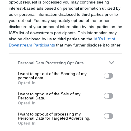
opt-out request is processed you may continue seeing
η χώρα μας δεν θα ζήσει ανάλογες αγωνίες
interest-based ads based on personal information utilized by
με εκείνες του παρελθόντος, καθώς «δεν
us or personal information disclosed to third parties prior to
είναι καθόλου όπως πριν»,
αποκλείοντας το
your opt-out. You may separately opt-out of the further
ενδεχόμενο capital controls και τους φόβους
disclosure of your personal information by third parties on the
IAB’s list of downstream participants. This information may
για haircut καταθπέσεων.
also be disclosed by us to third parties on the
IAB’s List of
Downstream Participants
that may further disclose it to other
Δεν θα επιβληθούν capital controls
third parties.
ούτε υπάρχει κίνδυνος για κούρεμα
Please note that this website/app uses one or more Google
καταθέσεων
Personal Data Processing Opt Outs
services and may gather and store information including but
not limited to your visit or usage behaviour. You may click to
I want to opt-out of the Sharing of my
«Παρακολουθούμε την κατάρρευση της SVB
personal data.
grant or deny consent to Google and its third-party tags to
Opted In
στην Αμερική και τα προβλήματα της Suisse
use your data for below specified purposes in below Google
στην Ευρώπη. Κανείς δεν ξέρει πως θα
consent section.
I want to opt-out of the Sale of my
Personal Data.
εξελιχθεί το παγκόσμιο τραπεζικό σκηνικό,
Opted In
ωστόσο η χώρα μας δεν είναι καθόλου, αλλά
καθόλου, όπως ήταν πριν.Να θυμηθούμε τα
I want to opt-out of processing my
Personal Data for Targeted Advertising.
capital controls και τους φόβους για κούρεμα
Opted In
καταθέσεων.
Αυτά δεν πρόκειται να