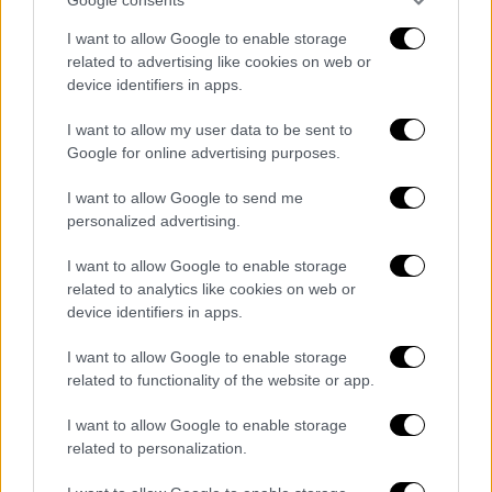
Αντιδράσεις από τη Συνομοσπονδία Γονέων
I want to allow Google to enable storage
Λάρνακας - «Είναι ο ίδιος διευθυντής που
related to advertising like cookies on web or
πέρσι δεν έδωσε το απολυτήριο σε 5
device identifiers in apps.
μαθητές επειδή δεν του άρεσε το κούρεμα
τους»
I want to allow my user data to be sent to
Google for online advertising purposes.
I want to allow Google to send me
personalized advertising.
I want to allow Google to enable storage
related to analytics like cookies on web or
device identifiers in apps.
I want to allow Google to enable storage
related to functionality of the website or app.
I want to allow Google to enable storage
related to personalization.
Οικονομία
|
01.06.2021 13:50
Νέο πτωχευτικό: Στον «αέρα» η