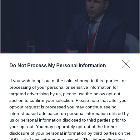
Do Not Process My Personal Information
Οικονομία
|
16.03.2023 11:29
If you wish to opt-out of the sale, sharing to third parties, or
Πατέλης για Suisse: Στις ασφαλείς
processing of your personal or sensitive information for
χώρες η Ελλάδα - Έχει ανακτηθεί η
targeted advertising by us, please use the below opt-out
section to confirm your selection. Please note that after your
εμπιστοσύνη στο τραπεζικό μας
opt-out request is processed you may continue seeing
σύστημα
interest-based ads based on personal information utilized by
us or personal information disclosed to third parties prior to
Όσα είπε ο επικεφαλής του οικονομικού
your opt-out. You may separately opt-out of the further
γραφείου του Πρωθυπουργού
disclosure of your personal information by third parties on the
IAB’s list of downstream participants. This information may