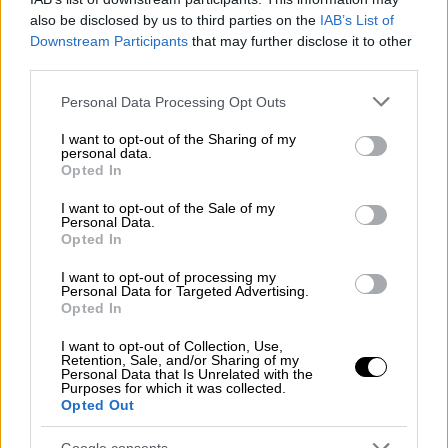
also be disclosed by us to third parties on the
IAB’s List of
Downstream Participants
that may further disclose it to other
third parties.
Please note that this website/app uses one or more Google
Personal Data Processing Opt Outs
services and may gather and store information including but
not limited to your visit or usage behaviour. You may click to
I want to opt-out of the Sharing of my
personal data.
grant or deny consent to Google and its third-party tags to
Opted In
use your data for below specified purposes in below Google
consent section.
I want to opt-out of the Sale of my
Personal Data.
Opted In
I want to opt-out of processing my
Personal Data for Targeted Advertising.
Opted In
Κόσμος
|
07.09.2022 17:32
I want to opt-out of Collection, Use,
Σκοταδισμός: Σχολείο στην Κύπρο
Retention, Sale, and/or Sharing of my
Personal Data that Is Unrelated with the
απέβαλε δεκάδες μαθητές λόγω…
Purposes for which it was collected.
Opted Out
κουρέματος – Δείτε το «παραβατικό»
λουκ
Google consents