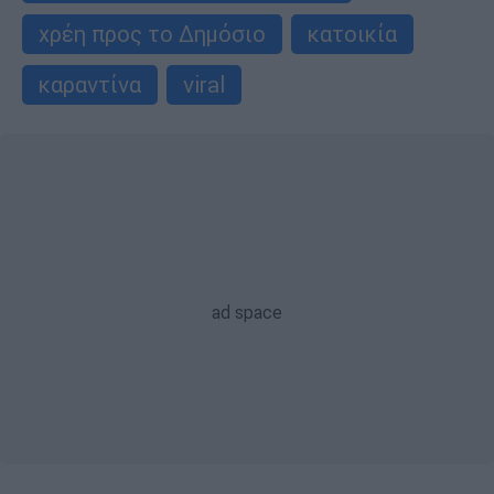
χρέη προς το Δημόσιο
κατοικία
καραντίνα
viral