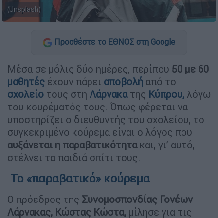
(Unsplash)
Προσθέστε το ΕΘΝΟΣ στη Google
Μέσα σε μόλις δύο ημέρες, περίπου
50 με 60
μαθητές
έχουν πάρει
αποβολή
από το
σχολείο
τους στη
Λάρνακα
της
Κύπρου,
λόγω
του κουρέματός τους. Όπως φέρεται να
υποστηρίζει ο διευθυντής του σχολείου, το
συγκεκριμένο κούρεμα είναι ο λόγος που
αυξάνεται η παραβατικότητα
και, γι’ αυτό,
στέλνει τα παιδιά σπίτι τους.
To «παραβατικό» κούρεμα
Ο πρόεδρος της
Συνομοσπονδίας Γονέων
Λάρνακας, Κώστας Κώστα,
μίλησε για τις