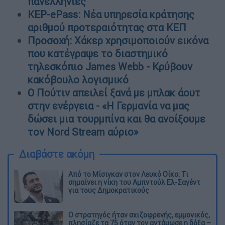
πανελλήνιες
KEP-ePass: Νέα υπηρεσία κράτησης
αριθμού προτεραιότητας στα ΚΕΠ
Προσοχή: Xάκερ χρησιμοποιούν εικόνα
που κατέγραψε το διαστημικό
τηλεσκόπιο James Webb - Κρύβουν
κακόβουλο λογισμικό
Ο Πούτιν απειλεί ξανά με μπλακ άουτ
στην ενέργεια - «Η Γερμανία να μας
δώσει μια τουρμπίνα και θα ανοίξουμε
τον Nord Stream αύριο»
Διαβάστε ακόμη
Από το Μίσιγκαν στον Λευκό Οίκο: Τι
σημαίνει η νίκη του Αμπντούλ Ελ-Σαγέντ
για τους Δημοκρατικούς
O στρατηγός ήταν σχιζοφρενής, εμμονικός,
πλησίαζε τα 75 όταν τον αντάμωσε η δόξα –