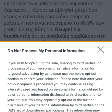
αποβολές των μαθητών του γυμνασίου της
Λάρνακας. . «Έχουν αποβληθεί μέχρι δύο
μέρες για ένα συγκεκριμένο κούρεμα
μαλλιών που είναι κουρεμένο το 99.9% των
μαθητών της Κύπρου.
Θεωρεί ο κ.
διευθυντής ότι οι αποβολές συμβάλουν στη
μείωση της παραβατικότητας
», σημείωσε και
συμπλήρωσε ότι, το σχολείο, όφειλε να
Do Not Process My Personal Information
υποδεχθεί με αγάπη και καλοσύνη τα παιδιά.
Αντ’ αυτού, τα έστειλε δύο μέρες στο σπίτι
If you wish to opt-out of the sale, sharing to third parties, or
τους. «Αν δείτε το κούρεμα των μαθητών θα
processing of your personal or sensitive information for
targeted advertising by us, please use the below opt-out
σοκαριστείτε από το μέγεθος της
section to confirm your selection. Please note that after your
αυστηρότητας και της αποβολής» είπε.
opt-out request is processed you may continue seeing
«Είναι ο ίδιος διευθυντής που πέρσι δεν
interest-based ads based on personal information utilized by
έδωσε το απολυτήριο σε 5 μαθητές επειδή
us or personal information disclosed to third parties prior to
δεν του άρεσε το κούρεμα τους. Έχουν γίνει
your opt-out. You may separately opt-out of the further
disclosure of your personal information by third parties on the
επιστολές και τα παιδιά έχουν προσφύγει
IAB’s list of downstream participants. This information may