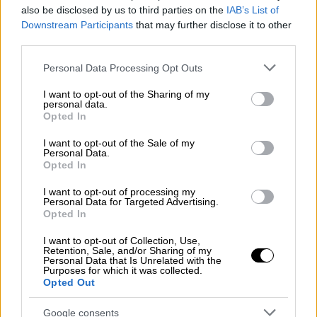
στην Επίτροπο Προστασίας του Παιδιού.
also be disclosed by us to third parties on the
IAB’s List of
Είναι η τελευταία του χρονιά και αντί να
Downstream Participants
that may further disclose it to other
ξεκινήσει με πιο συγκαταβατικό τρόπο
third parties.
επέλεξε ένα ανηλεή κυνηγητό», κατέληξε ο
Please note that this website/app uses one or more Google
Personal Data Processing Opt Outs
πρόεδρος της Συνομοσπονδίας Γονέων
services and may gather and store information including but
Λάρνακας.
not limited to your visit or usage behaviour. You may click to
I want to opt-out of the Sharing of my
personal data.
grant or deny consent to Google and its third-party tags to
Opted In
use your data for below specified purposes in below Google
consent section.
I want to opt-out of the Sale of my
Personal Data.
Opted In
I want to opt-out of processing my
Personal Data for Targeted Advertising.
Opted In
I want to opt-out of Collection, Use,
Retention, Sale, and/or Sharing of my
Personal Data that Is Unrelated with the
Purposes for which it was collected.
Opted Out
Google consents