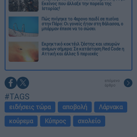
Εκείνος που άλλαξε την πορεία της
Ιστορίας!
Πώς πνίγηκε το 4χρονο παιδί σε πισίνα
στην Πάρο: Οι γονείς ήταν στη θάλασσα, ο
μπάρμαν έπεσε να το σώσει
Εκρηκτικό κοκτέιλ ζέστης και ισχυρών
ανέμων σήμερα: Σε κατάσταση Red Code η
Αττική και άλλες 5 περιοχές
επόμενο
άρθρο
#TAGS
ειδήσεις τώρα
αποβολή
Λάρνακα
κούρεμα
Κύπρος
σχολείο