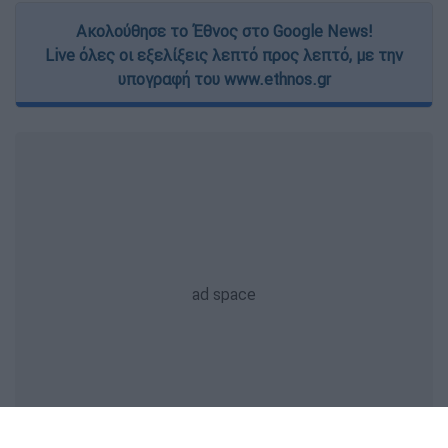
Ακολούθησε το Έθνος στο Google News!
Live όλες οι εξελίξεις λεπτό προς λεπτό, με την
υπογραφή του www.ethnos.gr