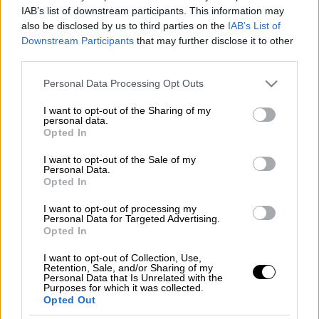
IAB’s list of downstream participants. This information may
also be disclosed by us to third parties on the
IAB’s List of
Άγγλος
οπαδός
κάνει το γύρο του
Downstream Participants
that may further disclose it to other
Διαδικτύου καθώς εντοπίστηκε να
third parties.
κουρεύεται στις
κερκίδες
του
Etihad,
την
Please note that this website/app uses one or more Google
Personal Data Processing Opt Outs
ώρα που η Μανστεστερ Σίτι έπαιζε με τη
services and may gather and store information including but
Ρεάλ Μαδρίτης.
not limited to your visit or usage behaviour. You may click to
I want to opt-out of the Sharing of my
personal data.
grant or deny consent to Google and its third-party tags to
Opted In
Στο βίντεο που ανέβηκε στο X το βράδυ της
use your data for below specified purposes in below Google
consent section.
Τρίτης, ο οπαδός φαίνεται να κάθεται στην
I want to opt-out of the Sale of my
Personal Data.
κερκίδα της ομάδας, ενώ ένας φίλος του
Opted In
κουρεύει τα μαλλιά του με κάποιο ψαλίδι.
I want to opt-out of processing my
Personal Data for Targeted Advertising.
Δείτε το βίντεο
Opted In
I want to opt-out of Collection, Use,
Retention, Sale, and/or Sharing of my
Personal Data that Is Unrelated with the
Purposes for which it was collected.
Opted Out