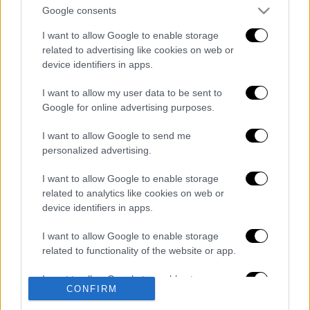
Google consents
I want to allow Google to enable storage
related to advertising like cookies on web or
device identifiers in apps.
I want to allow my user data to be sent to
Google for online advertising purposes.
Διαβάστε ακόμη
I want to allow Google to send me
Kadebostany στο ethnos.gr: «Κάποτε
personalized advertising.
πίστευα ότι το να είσαι outsider ήταν
αδυναμία, τώρα το βλέπω ως δύναμη»
I want to allow Google to enable storage
related to analytics like cookies on web or
«Χωρίς σκηνές και κουβέρτες σε ακραίες
device identifiers in apps.
θερμοκρασίες»: Σε δραματικές συνθήκες
χιλιάδες μετανάστες στη Θέουτα
I want to allow Google to enable storage
related to functionality of the website or app.
Η ΕΛΑΣ διαψεύδει το περιστατικό με
τουρίστα στην Κρήτη: Σε ενήλικη η
πρόταση για σεξουαλική συνεύρεση
I want to allow Google to enable storage
CONFIRM
related to personalization.