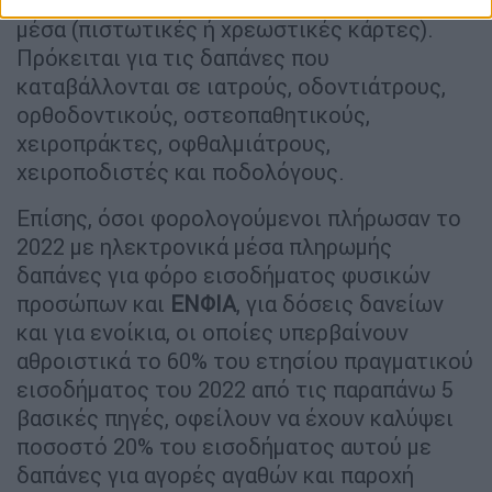
εφόσον έχουν εξοφληθεί με ηλεκτρονικά
μέσα (πιστωτικές ή χρεωστικές κάρτες).
Πρόκειται για τις δαπάνες που
καταβάλλονται σε ιατρούς, οδοντιάτρους,
ορθοδοντικούς, οστεοπαθητικούς,
χειροπράκτες, οφθαλμιάτρους,
χειροποδιστές και ποδολόγους.
Επίσης, όσοι φορολογούμενοι πλήρωσαν το
2022 με ηλεκτρονικά μέσα πληρωμής
δαπάνες για φόρο εισοδήματος φυσικών
προσώπων και
ΕΝΦΙΑ
, για δόσεις δανείων
και για ενοίκια, οι οποίες υπερβαίνουν
αθροιστικά το 60% του ετησίου πραγματικού
εισοδήματος του 2022 από τις παραπάνω 5
βασικές πηγές, οφείλουν να έχουν καλύψει
ποσοστό 20% του εισοδήματος αυτού με
δαπάνες για αγορές αγαθών και παροχή