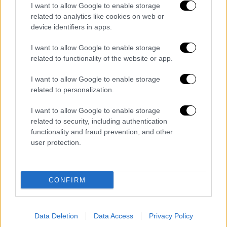
χρεωστικές κάρτες ή με άλλα ηλεκτρονικά
I want to allow Google to enable storage
μέσα πληρωμής, δηλαδή, προπληρωμένες
related to analytics like cookies on web or
κάρτες, πληρωμές μέσω e-banking κ.λπ. και
device identifiers in apps.
φυσικά το ποσό των δαπανών που
I want to allow Google to enable storage
λαμβάνεται υπόψη δεν μπορεί να υπερβεί τα
related to functionality of the website or app.
20.000 ευρώ.
I want to allow Google to enable storage
Φορολογούμενος
ο οποίος δεν έχει
related to personalization.
καταφέρει να
καλύψει
το
απαιτούμενο
I want to allow Google to enable storage
συνολικό ποσό δαπανών, φορολογείται για
related to security, including authentication
το τμήμα του φόρου που δεν έχει καλυφθεί
functionality and fraud prevention, and other
με
22%
.
user protection.
Οι δαπάνες για πληρωμή αμοιβών σε 8
κατηγορίες ιατρικών επαγγελμάτων
CONFIRM
«μετρούν» στο 200% της αξίας τους, για την
κάλυψη του 30% του εισοδήματος και την
αποφυγή πρόσθετης φορολόγησης με 22%,
Data Deletion
Data Access
Privacy Policy