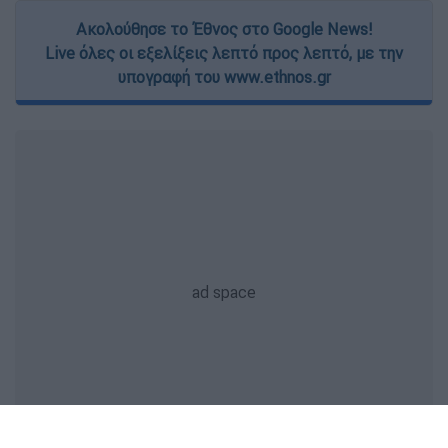
Ακολούθησε το Έθνος στο Google News!
Live όλες οι εξελίξεις λεπτό προς λεπτό, με την
υπογραφή του www.ethnos.gr