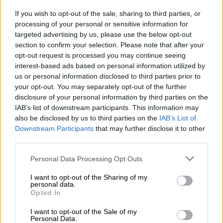
αριθμό των μισθωτών εργαζομένων τους με
If you wish to opt-out of the sale, sharing to third parties, or
καθεστώς πλήρους απασχόλησης.
processing of your personal or sensitive information for
targeted advertising by us, please use the below opt-out
Επίσης, όσοι
έχουν υποβάλει πρώτη δήλωση
section to confirm your selection. Please note that after your
opt-out request is processed you may continue seeing
έναρξης επιτηδεύματος
από την 1η-1-2020
interest-based ads based on personal information utilized by
και μετά, δηλαδή όσοι έχουν ατομικές
us or personal information disclosed to third parties prior to
επιχειρήσεις που δεν είχαν συμπληρώσει
your opt-out. You may separately opt-out of the further
στις 31-12-2022 τρία έτη λειτουργίας,
disclosure of your personal information by third parties on the
IAB’s list of downstream participants. This information may
δικαιούνται μειωμένο κατά 50% ελάχιστο
also be disclosed by us to third parties on the
IAB’s List of
φορολογικό συντελεστή, δηλαδή,
Downstream Participants
that may further disclose it to other
συντελεστή φορολογίας εισοδήματος
third parties.
μειωμένο από το 9% στο 4,5%, υπό την
Please note that this website/app uses one or more Google
Personal Data Processing Opt Outs
προϋπόθεση ότι το ετήσιο ακαθάριστο
services and may gather and store information including but
εισόδημα που προέρχεται από την
not limited to your visit or usage behaviour. You may click to
I want to opt-out of the Sharing of my
personal data.
επιχειρηματική δραστηριότητα ήταν το 2022
grant or deny consent to Google and its third-party tags to
Opted In
use your data for below specified purposes in below Google
το πολύ έως 10.000 ευρώ.
consent section.
I want to opt-out of the Sale of my
Personal Data.
Τι ισχύει με το αφορολόγητο