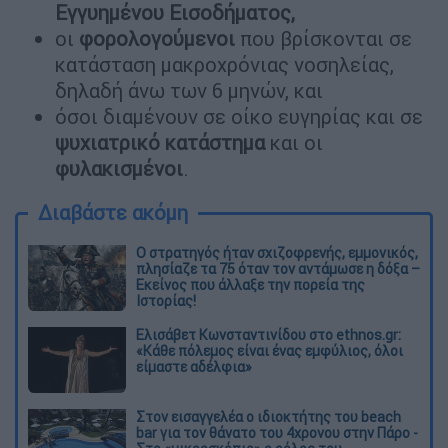
Εγγυημένου Εισοδήματος,
οι
φορολογούμενοι
που βρίσκονται σε
κατάσταση μακροχρόνιας νοσηλείας,
δηλαδή άνω των 6 μηνών, και
όσοι διαμένουν σε οίκο ευγηρίας και σε
ψυχιατρικό
κατάστημα
και οι
φυλακισμένοι
.
Διαβάστε ακόμη
O στρατηγός ήταν σχιζοφρενής, εμμονικός,
πλησίαζε τα 75 όταν τον αντάμωσε η δόξα –
Εκείνος που άλλαξε την πορεία της
Ιστορίας!
Ελισάβετ Κωνσταντινίδου στο ethnos.gr:
«Κάθε πόλεμος είναι ένας εμφύλιος, όλοι
είμαστε αδέλφια»
Στον εισαγγελέα ο ιδιοκτήτης του beach
bar για τον θάνατο του 4χρονου στην Πάρο -