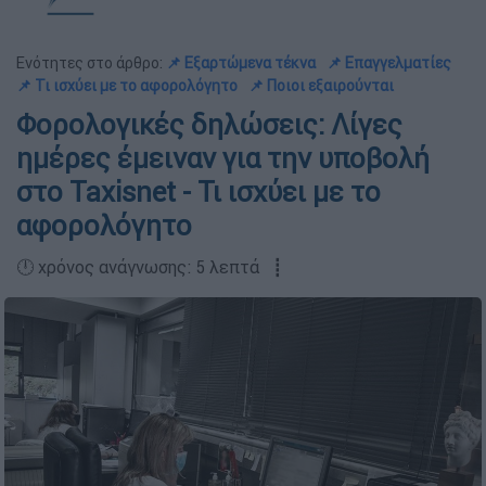
Ενότητες στο άρθρο:
📌 Εξαρτώμενα τέκνα
📌 Επαγγελματίες
📌 Τι ισχύει με το αφορολόγητο
📌 Ποιοι εξαιρούνται
Φορολογικές δηλώσεις: Λίγες
ημέρες έμειναν για την υποβολή
στο Taxisnet - Τι ισχύει με το
αφορολόγητο
🕛 χρόνος ανάγνωσης: 5 λεπτά ┋