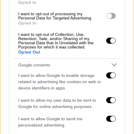
Opted In
Κάθε φορολογούμενος με ετήσιο ατομικό
I want to opt-out of processing my
Personal Data for Targeted Advertising.
πραγματικό εισόδημα έτους 2022
Opted In
προερχόμενο
εκ μιας ή περισσοτέρων από
I want to opt-out of Collection, Use,
τις 5 βασικές πηγές, δηλαδή από μισθούς,
Retention, Sale, and/or Sharing of my
συντάξεις, επιχειρηματική δραστηριότητα,
Personal Data that Is Unrelated with the
Purposes for which it was collected.
αγροτικές εκμεταλλεύσεις και ενοίκια
Opted Out
ακινήτων, πρέπει να έχει πραγματοποιήσει
Google consents
κατά το χρονικό διάστημα από την 1η-1-2022
έως την 31η-12-2022 δαπάνες για αγορές
I want to allow Google to enable storage
αγαθών και παροχή υπηρεσιών συνολικού
related to advertising like cookies on web or
device identifiers in apps.
ύψους ίσου με το 30% του εισοδήματος
αυτού.
I want to allow my user data to be sent to
Google for online advertising purposes.
Για να αναγνωριστούν οι δαπάνες αγοράς
αγαθών και παροχής υπηρεσιών θα πρέπει να
I want to allow Google to send me
έχουν εξοφληθεί με πιστωτικές ή
personalized advertising.