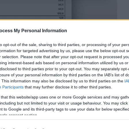
ocess My Personal Information
 το ΕΘΝΟΣ στη Google
to opt-out of the sale, sharing to third parties, or processing of your per
formation for targeted advertising by us, please use the below opt-out s
r selection. Please note that after your opt-out request is processed y
 το OPEN και η εκπομπή «Ανοιχτή
eing interest-based ads based on personal information utilized by us or
άζ, ένας
καρκινοπαθής
λαμβάνει
disclosed to third parties prior to your opt-out. You may separately opt-
άτι που επιβεβαιώνεται και από τα επίσημα
losure of your personal information by third parties on the IAB’s list of
. This information may also be disclosed by us to third parties on the
IA
Participants
that may further disclose it to other third parties.
υ και η εν λόγω
σύνταξη
εκδόθηκε
μόλις
 that this website/app uses one or more Google services and may gath
νει είναι 413,76 ευρώ, η ανταποδοτική
including but not limited to your visit or usage behaviour. You may click 
 to Google and its third-party tags to use your data for below specifi
νολο μικτών αποδοχών 1.027,68 ευρώ.
ogle consent section.
 Φρεμεντίτη, ο συγκεκριμένος άνθρωπος
ρων χρόνων ο οποίος κοστολογήθηκε στα