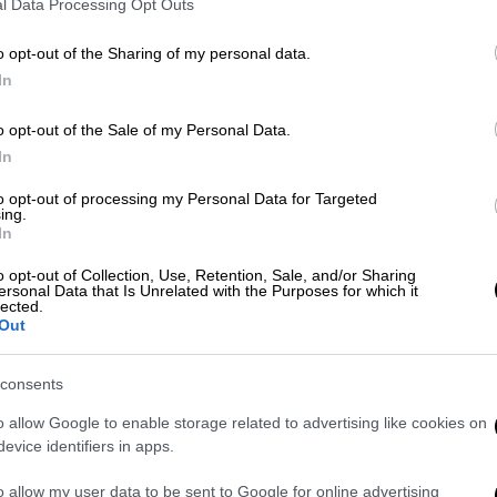
l Data Processing Opt Outs
 σύνταξη που θα λάμβανε.
o opt-out of the Sharing of my personal data.
ο εισόδημά του ανέρχονται στα
1.015,18
In
o opt-out of the Sale of my Personal Data.
In
to opt-out of processing my Personal Data for Targeted
ing.
In
o opt-out of Collection, Use, Retention, Sale, and/or Sharing
ersonal Data that Is Unrelated with the Purposes for which it
lected.
Out
video
consents
o allow Google to enable storage related to advertising like cookies on
evice identifiers in apps.
o allow my user data to be sent to Google for online advertising