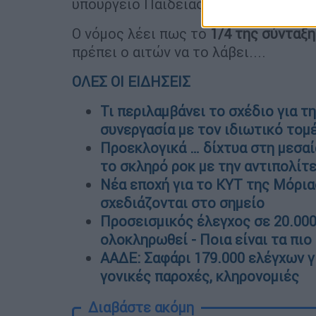
υπουργείο Παιδείας (
καθηγητής Μαθ
Ο νόμος λέει πως το
1/4 της σύνταξη
πρέπει ο αιτών να το λάβει....
ΟΛΕΣ ΟΙ ΕΙΔΗΣΕΙΣ
Τι περιλαμβάνει το σχέδιο για τ
συνεργασία με τον ιδιωτικό τομ
Προεκλογικά … δίχτυα στη μεσαί
το σκληρό ροκ με την αντιπολίτ
Νέα εποχή για το ΚΥΤ της Μόριας
σχεδιάζονται στο σημείο
Προσεισμικός έλεγχος σε 20.000
ολοκληρωθεί - Ποια είναι τα πιο
ΑΑΔΕ: Σαφάρι 179.000 ελέγχων γι
γονικές παροχές, κληρονομιές
Διαβάστε ακόμη