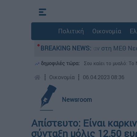
Πολιτική
Οικονομία
Ελ
ος 8 ημερών - Νοσηλευόταν στη ΜΕΘ Νεογνών
BREAKING NEWS:
δημοφιλές τώρα:
Σου καίει το μυαλό: Το 
┋
Οικονομία
┋
06.04.2023 08:36
Newsroom
Απίστευτο: Είναι καρκι
σύνταξη μόλις 12,50 ε