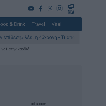
ood & Drink
Travel
Viral
ση» λέει η 46χρονη - Τι αποκάλυψε στους αστυνο
 νο1 στην καρδιά...