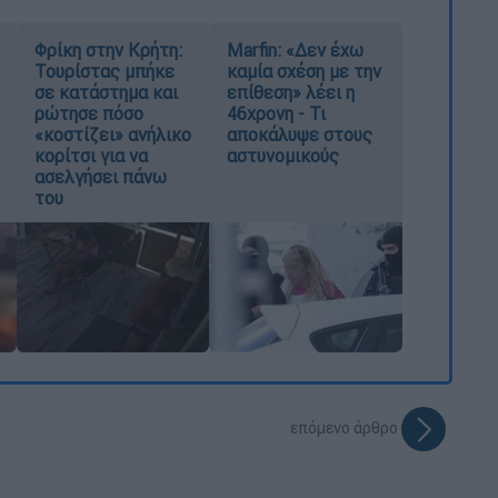
Φρίκη στην Κρήτη:
Marfin: «Δεν έχω
Τουρίστας μπήκε
καμία σχέση με την
σε κατάστημα και
επίθεση» λέει η
ρώτησε πόσο
46χρονη - Τι
«κοστίζει» ανήλικο
αποκάλυψε στους
κορίτσι για να
αστυνομικούς
ασελγήσει πάνω
του
επόμενο άρθρο