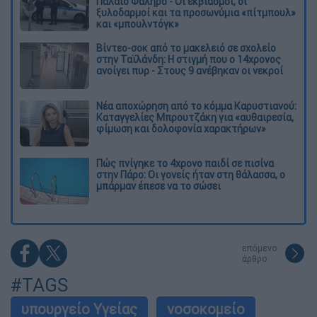
Παλαιό Φάληρο - Οι εκβιασμοί, οι
ξυλοδαρμοί και τα προσωνύμια «πίτμπουλ»
και «μπουλντόγκ»
Βίντεο-σοκ από το μακελειό σε σχολείο
στην Ταϊλάνδη: Η στιγμή που ο 14χρονος
ανοίγει πυρ - Στους 9 ανέβηκαν οι νεκροί
Νέα αποχώρηση από το κόμμα Καρυστιανού:
Καταγγελίες Μπρουτζάκη για «αυθαιρεσία,
φίμωση και δολοφονία χαρακτήρων»
Πώς πνίγηκε το 4χρονο παιδί σε πισίνα
στην Πάρο: Οι γονείς ήταν στη θάλασσα, ο
μπάρμαν έπεσε να το σώσει
επόμενο
άρθρο
#TAGS
υπουργείο Υγείας
νοσοκομείο