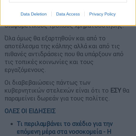
περισσοτέρων δημοσίων νοσοκομείων σε
ΝΠΙΔ
από
ΝΠΔΔ
που είναι σήμερα, ώστε να
Data Deletion
Data Access
Privacy Policy
είναι πιο
ευέλικτα
σε
προσλήψεις
αλλά και
διαφορετικούς τρόπους χρηματοδότησης.
Όλα όμως θα εξαρτηθούν και από το
αποτέλεσμα της κάλπης αλλά και από τις
πιθανές αντιδράσεις που θα υπάρξουν από
τις τοπικές κοινωνίες και τους
εργαζόμενους.
Οι διαβεβαιώσεις πάντως των
κυβερνητικών στελεχών είναι ότι το
ΕΣΥ
θα
παραμείνει δωρεάν για τους πολίτες.
ΟΛΕΣ ΟΙ ΕΙΔΗΣΕΙΣ
Τι περιλαμβάνει το σχέδιο για την
επόμενη μέρα στα νοσοκομεία - Η