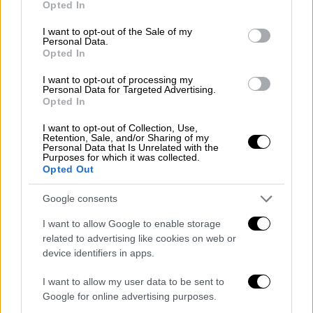
Opted In
use your data for below specified purposes in below Google
Ήδη άλλωστε έχει
δοκιμαστεί
το σχέδιο
consent section.
I want to opt-out of the Sale of my
Personal Data.
αφού για να απομακρυνθούν τα
ράντζα
από
Opted In
τα
δημόσια
νοσοκομεία
όπως το Αττικόν,
I want to opt-out of processing my
μεταφέρονταν ασθενείς σε
ιδιωτικές
Personal Data for Targeted Advertising.
κλινικές
.
Opted In
I want to opt-out of Collection, Use,
Ήταν το πρώτο
crash
test
που έγινε για να
Retention, Sale, and/or Sharing of my
διαπιστωθεί εάν μπορούν να
Personal Data that Is Unrelated with the
Purposes for which it was collected.
συνλειτουργήσουν
οι δύο τομείς και σε αυτό
Opted Out
το επίπεδο. Κάτι που είχε γίνει νωρίτερα
Google consents
και εν μέσω έξαρσης της
πανδημίας
.
I want to allow Google to enable storage
Το συγκεκριμένο σχέδιο αναμένεται να
related to advertising like cookies on web or
επεκταθεί, με βάση τις μελέτες που έχουν
device identifiers in apps.
γίνει, ώστε να επιτευχθεί σε μεγαλύτερο
I want to allow my user data to be sent to
βαθμό η
σύμπραξη
δημοσίου
με τον ιδιωτικό
Google for online advertising purposes.
τομέα.