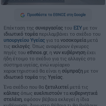
Προσθέστε το ΕΘΝΟΣ στη Google
Επέκταση της
συνεργασίας
του
ΕΣΥ
με τον
ιδιωτικό
τομέα
περιλαμβάνει το σχέδιο του
υπουργείου Υγείας
για τα
νοσοκομεία
μετά
τις
εκλογές
. Όπως αναφέρουν έγκυρες
πηγές του
ethnos.gr
, η
νυν κυβέρνηση
έχει
ήδη έτοιμο το σχέδιο για τις αλλαγές στο
σύστημα υγείας, ενώ κυρίαρχο
χαρακτηριστικό θα είναι η
σύμπραξη
με τον
ιδιωτικό
τομέα
της
Υγείας
.
Ένα σχέδιο που θα
ξετυλιχτεί
μετά τις
κάλπες
όπως
ευελπιστούν
τα
κυβερνητικά
στελέχη
, εφόσον βέβαια εκλεγεί η ίδια
κυβέρνηση. Άγνωστο βέβαια τι θα βγάλουν