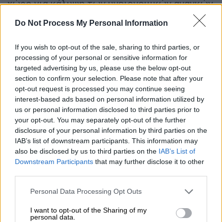
χώρο για κάλυψη των υγειονομικών αναγκών
της Ανατολικής Αττικής».
Do Not Process My Personal Information
Ο
Θάνος
Πλεύρης
δεν έκρυψε πάντως ότι θα
If you wish to opt-out of the sale, sharing to third parties, or
ενισχυθεί η συνεργασία του
ΕΣΥ
με τον
processing of your personal or sensitive information for
ιδιωτικό τομέα καθώς μίλησε για: «Ενίσχυση
targeted advertising by us, please use the below opt-out
των συνεργασιών με ιδιωτικό τομέα για
section to confirm your selection. Please note that after your
αύξηση κλινών ΜΕΘ και μείωση επικουρικών
opt-out request is processed you may continue seeing
interest-based ads based on personal information utilized by
κλινών».
us or personal information disclosed to third parties prior to
your opt-out. You may separately opt-out of the further
Τι περιλαμβάνει το σχέδιο
disclosure of your personal information by third parties on the
IAB’s list of downstream participants. This information may
Το
σχέδιο
που έχει καταρτίσει το υπουργείο
also be disclosed by us to third parties on the
IAB’s List of
Υγείας σύμφωνα με έγκυρες πληροφορίες
Downstream Participants
that may further disclose it to other
του ethnos.gr, περιλαμβάνει ουσιαστικά
third parties.
συνλειτουργία
των δημοσίων νοσοκομείων
Please note that this website/app uses one or more Google
Personal Data Processing Opt Outs
με ιδιωτικές κλινικές, ώστε να
services and may gather and store information including but
συνεφημερεύουν και να καλύπτονται οι
not limited to your visit or usage behaviour. You may click to
I want to opt-out of the Sharing of my
personal data.
ανάγκες του ΕΣΥ.
grant or deny consent to Google and its third-party tags to