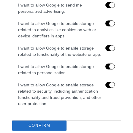
I want to allow Google to send me
Ταυτόχρονα όμως με βάση τους
personalized advertising.
σχεδιασμούς της νυν κυβέρνησης, εάν
I want to allow Google to enable storage
εκλεγεί και πάλι χωρίς να χρειαστεί να
related to analytics like cookies on web or
παραδώσει το
υπουργείο
Υγείας
σε μία
device identifiers in apps.
πιθανή συγκυβέρνηση, θα αξιοποιηθεί ο
ιδιωτικός τομέας και για το μάνατζμεντ των
I want to allow Google to enable storage
related to functionality of the website or app.
νοσοκομείων. Σχέδιο που δεν είχε κρύψει η
ΝΔ
από την πρώτη στιγμή.
I want to allow Google to enable storage
related to personalization.
Ειδικότερα στην περίπτωση αυτή,
εξετάζεται να δοθεί το μάνατζμεντ των
I want to allow Google to enable storage
μεγάλων δημοσίων νοσοκομείων σε
related to security, including authentication
functionality and fraud prevention, and other
ιδιωτικούς φορείς ώστε να μετατραπούν οι
user protection.
Μονάδες
του
ΕΣΥ
σε κερδοφόρες
επιχειρήσεις.
Θα έχει προηγηθεί βέβαια η μετατροπή των
CONFIRM