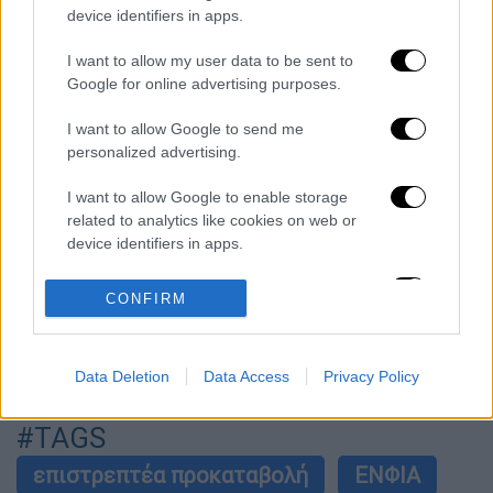
Το ΙΧ πέφτει πάνω στο φορτηγό
device identifiers in apps.
I want to allow my user data to be sent to
Νέα κλιμάκωση: Η Μόσχα δείχνει «άμεση
Google for online advertising purposes.
εμπλοκή» του ΝΑΤΟ σε επιθέσεις σε
ρωσικό έδαφος - Τα ονόματα και ο
«εγκέφαλος»
I want to allow Google to send me
personalized advertising.
«Χρειάζομαι βοήθεια»: Η πρώτη δήλωση
του Πέρεζ Χίλτον μετά τον live
αυτοτραυματισμό στο TikTok
I want to allow Google to enable storage
related to analytics like cookies on web or
device identifiers in apps.
«Εσένα σ’ αρέσει αυτό;»: Η αντίδραση της
Ιουλίας Καλλιμάνη όταν της πέταξαν
λουλούδια στο πρόσωπο
I want to allow Google to enable storage
CONFIRM
related to functionality of the website or app.
I want to allow Google to enable storage
Data Deletion
Data Access
Privacy Policy
related to personalization.
επόμενο
άρθρο
I want to allow Google to enable storage
#TAGS
related to security, including authentication
επιστρεπτέα προκαταβολή
ΕΝΦΙΑ
functionality and fraud prevention, and other