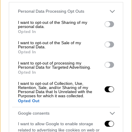
Please note that this website/app uses one or more Google
Περιθώριο μέχρι τα μεσάνυχτα έχουν οι
Personal Data Processing Opt Outs
services and may gather and store information including but
φορολογούμενοι για να πληρώσουν την
not limited to your visit or usage behaviour. You may click to
I want to opt-out of the Sharing of my
πρώτη δόση του
ΕΝΦΙΑ
, αλλά και οι
personal data.
grant or deny consent to Google and its third-party tags to
Opted In
επιχειρήσεις και οι επαγγελματίες που
use your data for below specified purposes in below Google
consent section.
έλαβαν επιστρεπτέα προκαταβολή να
I want to opt-out of the Sale of my
Personal Data.
καταβάλλουν τα απαραίτητα δικαιολογητικά
Opted In
στην πλατφόρμα myBusinessSupport της
I want to opt-out of processing my
ΑΑΔΕ
προκειμένου γλιτώσουν από την
Personal Data for Targeted Advertising.
Opted In
επιστροφή ολόκληρου του ποσού του
κρατικού δανείου που έλαβαν την περίοδο
I want to opt-out of Collection, Use,
Retention, Sale, and/or Sharing of my
της πανδημίας.
Personal Data that Is Unrelated with the
Purposes for which it was collected.
Διαβάστε περισσότερα στο
imerisia.gr
Opted Out
Διαβάστε ακόμη
Google consents
I want to allow Google to enable storage
Σοκαριστικό βίντεο από το τροχαίο στις
related to advertising like cookies on web or
Σέρρες που σκοτώθηκαν μητέρα και γιος: