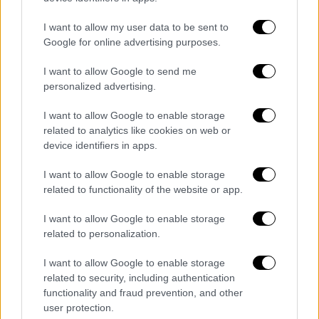
του παρόντος, ο συντελεστής του φόρου
ορίζεται σε έξι τοις εκατό (6%) και σε
I want to allow my user data to be sent to
τέσσερα τοις εκατό (4%) κατά περίπτωση.
Google for online advertising purposes.
Ο συντελεστής Φ.Π.Α. που ορίζεται για τα
I want to allow Google to send me
αγαθά και τις υπηρεσίες του Παραρτήματος
personalized advertising.
III δεν εφαρμόζεται στις ηλεκτρονικά
I want to allow Google to enable storage
παρεχόμενες υπηρεσίες, με την εξαίρεση
related to analytics like cookies on web or
εκείνων που εμπίπτουν στην παρ. 8 του
device identifiers in apps.
Κεφαλαίου Β. ΥΠΗΡΕΣΙΕΣ του
I want to allow Google to enable storage
Παραρτήματος III.».
related to functionality of the website or app.
2. Στο Κεφάλαιο Α. ΑΓΑΘΑ του
I want to allow Google to enable storage
Παραρτήματος III του Κώδικα Φ.Π.Α.,
related to personalization.
προστίθεται παρ. 55 ως εξής:
I want to allow Google to enable storage
«55. Γεωργικοί ελκυστήρες και ελκυστήρες
related to security, including authentication
δασών (ΔΚ ΕΧ 8701), γεωργικές μηχανές,
functionality and fraud prevention, and other
user protection.
συσκευές και εργαλεία (ΔΚ ΕΧ 8201, ΕΧ 8413,