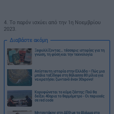
4. Το παρόν ισχύει από την 1η Νοεμβρίου
2023.
Διαβάστε ακόμη
Ξεφυλλίζοντας... τέσσερις ιστορίες για τη
γνώση, τη φύση και την τεχνολογία
Απίστευτη ιστορία στην Ελλάδα – Πώς μια
μπάλα ταξίδεψε στη θάλασσα 80 μίλια για
να κρατήσει ζωντανό έναν 30χρονο!
Κορυφώνεται το κύμα ζέστης: Πού θα
δείξει 40αρια το θερμόμετρο - Οι περιοχές
σε red code
Μητσοτάκης στη ΔΕΘ με το βλέμμα στο