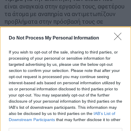
είναι αναγκαία στην εργασία τους, αφετέρου
τα άτομα με αναπηρία να αντιμετωπίζουν
προβλήματα στην πρόσβασή τους σε
δημόσια, ιδιωτικά κτίρια και κτίρια που
εξυπηρετούντο δημόσιο συμφέρον.
Do Not Process My Personal Information
Η προτεινόμενη διάταξη έχει ως εξης
If you wish to opt-out of the sale, sharing to third parties, or
processing of your personal or sensitive information for
Άρθρο 2
targeted advertising by us, please use the below opt-out
section to confirm your selection. Please note that after your
Συντελεστές Φόρου Προστιθέμενης Αξίας -
opt-out request is processed you may continue seeing
Τροποποίηση παρ. 1 άρθρου 21, προσθήκη
interest-based ads based on personal information utilized by
παρ. 55 στο Κεφάλαιο Α και προσθήκη παρ.
us or personal information disclosed to third parties prior to
your opt-out. You may separately opt-out of the further
11 στο Κεφάλαιο Β του Παραρτήματος III του
disclosure of your personal information by third parties on the
Κώδικα Φόρου Προστιθέμενης Αξίας Στην
IAB’s list of downstream participants. This information may
παρ. 1 του άρθρου 21 του Κώδικα Φόρου
also be disclosed by us to third parties on the
IAB’s List of
Προστιθέμενης Αξίας (Φ.Π.Α. - ν. 2859/2000,
Downstream Participants
that may further disclose it to other
Α' 248), α) στο δεύτερο εδάφιο διαγράφονται
third parties.