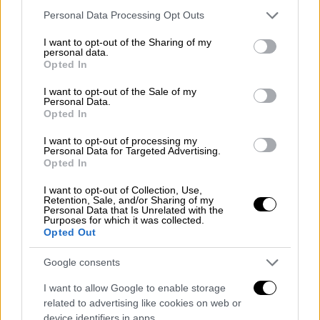
οι λέξεις «κατ' εξαίρεση», β) το τρίτο εδάφιο
Please note that this website/app uses one or more Google
Personal Data Processing Opt Outs
τροποποιείται, προκειμένου να προβλεφθεί
services and may gather and store information including but
not limited to your visit or usage behaviour. You may click to
I want to opt-out of the Sharing of my
επιπλέον συντελεστής φόρου τέσσερα τοις
personal data.
grant or deny consent to Google and its third-party tags to
εκατό (4%), και η παρ. 1 διαμορφώνεται ως
Opted In
use your data for below specified purposes in below Google
εξής:
consent section.
I want to opt-out of the Sale of my
Personal Data.
«1. Ο συντελεστής του φόρου
Opted In
προστιθέμενης αξίας (Φ.Π.Α.) ορίζεται σε
I want to opt-out of processing my
είκοσι τέσσερα τοις εκατό (24%) στη
Personal Data for Targeted Advertising.
Opted In
φορολογητέα αξία.
I want to opt-out of Collection, Use,
Για τα αγαθά και τις υπηρεσίες που
Retention, Sale, and/or Sharing of my
Personal Data that Is Unrelated with the
περιλαμβάνονται στο Παράρτημα III του
Purposes for which it was collected.
Opted Out
παρόντος, ο συντελεστής του φόρου
ορίζεται σε δεκατρία τοις εκατό (13%).
Google consents
Για τα αγαθά και τις υπηρεσίες για τα οποία
I want to allow Google to enable storage
υπάρχει ειδική πρόβλεψη στο Παράρτημα III
related to advertising like cookies on web or
device identifiers in apps.