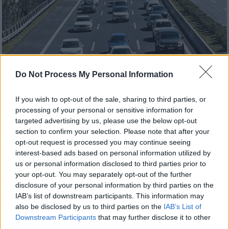
Do Not Process My Personal Information
If you wish to opt-out of the sale, sharing to third parties, or
Ελλάδα
|
04.10.2023 23:00
processing of your personal or sensitive information for
Αττική Οδός: Κλειστή λόγω εργασιών η
targeted advertising by us, please use the below opt-out
είσοδος Ασπροπύργου - Μέχρι πότε
section to confirm your selection. Please note that after your
opt-out request is processed you may continue seeing
Οπως ενημερώνει η παραχωρησιούχος
interest-based ads based on personal information utilized by
εταιρία, κατά τη διάρκεια του εν λόγω
us or personal information disclosed to third parties prior to
αποκλεισμού, οι οδηγοί μπορούν
your opt-out. You may separately opt-out of the further
εναλλακτικά να επιλέξουν την είσοδο
disclosure of your personal information by third parties on the
IAB’s list of downstream participants. This information may
Μαγούλας
also be disclosed by us to third parties on the
IAB’s List of
Downstream Participants
that may further disclose it to other
third parties.