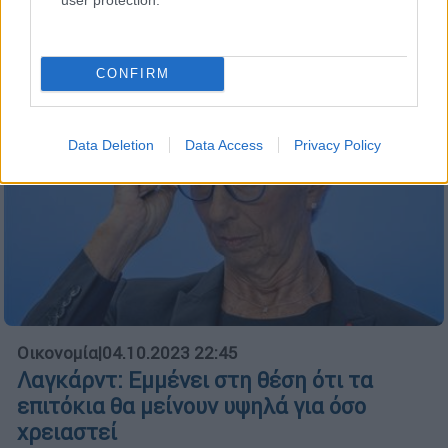
CONFIRM
Data Deletion
Data Access
Privacy Policy
Οικονομία
|
04.10.2023 22:45
Λαγκάρντ: Εμμένει στη θέση ότι τα
επιτόκια θα μείνουν υψηλά για όσο
χρειαστεί