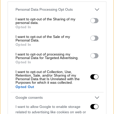
Please note that this website/app uses one or more Google
Personal Data Processing Opt Outs
services and may gather and store information including but
not limited to your visit or usage behaviour. You may click to
I want to opt-out of the Sharing of my
personal data.
grant or deny consent to Google and its third-party tags to
Opted In
use your data for below specified purposes in below Google
consent section.
I want to opt-out of the Sale of my
Personal Data.
Opted In
I want to opt-out of processing my
Personal Data for Targeted Advertising.
Opted In
I want to opt-out of Collection, Use,
Retention, Sale, and/or Sharing of my
Ελλάδα
|
04.10.2023 22:58
Personal Data that Is Unrelated with the
Purposes for which it was collected.
Συναγερμός στην Μάνδρα μετά από
Opted Out
πυροβολισμούς - Εξετάζεται εάν είχαν
στόχο αστυνομικούς
Google consents
Δεν έχουν αναφερθεί τραυματισμοί
I want to allow Google to enable storage
related to advertising like cookies on web or