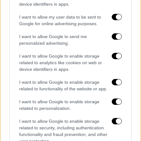
device identifiers in apps.
I want to allow my user data to be sent to
Google for online advertising purposes.
I want to allow Google to send me
personalized advertising.
I want to allow Google to enable storage
related to analytics like cookies on web or
device identifiers in apps.
I want to allow Google to enable storage
related to functionality of the website or app.
I want to allow Google to enable storage
Ελλάδα
|
04.10.2023 22:45
related to personalization.
Σύλληψη 31χρονου για ναρκωτικά στο
I want to allow Google to enable storage
λιμάνι του Πειραιά
related to security, including authentication
functionality and fraud prevention, and other
Τι συνέβη
user protection.