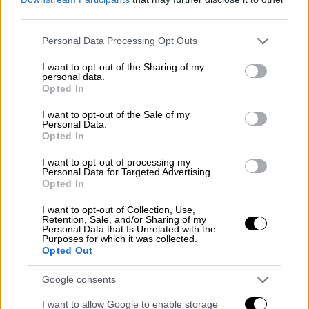
τρίτο τρίμηνο, συνεχίσαμε τη δυναμική μας
third parties.
πορεία στην ελληνική αγορά, σημειώνοντας
Please note that this website/app uses one or more Google
Personal Data Processing Opt Outs
θετικές επιδόσεις σε όλους τους τομείς
services and may gather and store information including but
που διασφαλίζουν τη μελλοντική μας
not limited to your visit or usage behaviour. You may click to
I want to opt-out of the Sharing of my
personal data.
grant or deny consent to Google and its third-party tags to
ανάπτυξη και κερδοφορία. Παρά τον
Opted In
use your data for below specified purposes in below Google
εντεινόμενο ανταγωνισμό, και χάρη στην
consent section.
I want to opt-out of the Sale of my
εμπιστοσύνη των πελατών στη μάρκα
Personal Data.
Opted In
COSMOTE και τις κορυφαίες υπηρεσίες που
προσφέρει, πετύχαμε σημαντική αύξηση των
I want to opt-out of processing my
Personal Data for Targeted Advertising.
πελατών ευρυζωνικών υπηρεσιών,
Opted In
τηλεόρασης και συμβολαίου κινητής,
στοιχεία που μας επιτρέπουν να είμαστε
I want to opt-out of Collection, Use,
Retention, Sale, and/or Sharing of my
αισιόδοξοι. Η επέκταση του δικτύου
Personal Data that Is Unrelated with the
Purposes for which it was collected.
οπτικών ινών συνεχίζεται με σταθερό
Opted Out
ρυθμό, προσελκύοντας ολοένα και
Google consents
περισσότερους πελάτες, ενώ το νέο
κουπόνι FTTH αναμένεται να ενισχύσει
I want to allow Google to enable storage