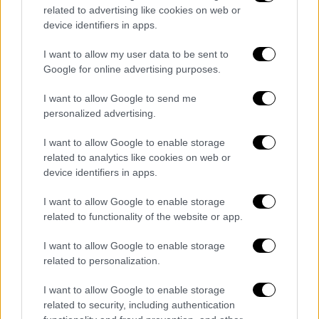
περαιτέρω τις τάσεις αυτές.
related to advertising like cookies on web or
device identifiers in apps.
Οι προσπάθειες περιορισμού του κόστους
I want to allow my user data to be sent to
σε όλες μας τις δραστηριότητες, στις
Google for online advertising purposes.
οποίες περιλαμβάνεται και το πρόσφατο
πρόγραμμα εθελούσιας αποχώρησης,
I want to allow Google to send me
συνεχίζουν να αποδίδουν. Ως αποτέλεσμα,
personalized advertising.
καταγράφουμε στην Ελλάδα αύξηση της
I want to allow Google to enable storage
κερδοφορίας EBITDA, αλλά και ένα ισχυρό
related to analytics like cookies on web or
περιθώριο. Μπαίνουμε στην τελική ευθεία
device identifiers in apps.
του 2023 έχοντας γερές βάσεις για να
I want to allow Google to enable storage
συνεχίσουμε την επιτυχημένη στρατηγική
related to functionality of the website or app.
μας και την επόμενη χρονιά».
I want to allow Google to enable storage
Σταθερή τηλεφωνία
related to personalization.
Ο ΟΤΕ συνεχίζει να σημειώνει θετικές
I want to allow Google to enable storage
επιδόσεις στην αγορά ευρυζωνικών
related to security, including authentication