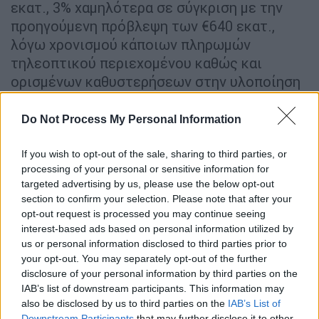
εκατ., 3% χαμηλότερα σε σύγκριση με την
προηγούμενη πρόβλεψη των €640 εκατ.,
λόγω χρονισμού κάποιων πληρωμών
τηλεοπτικού περιεχομένου καθώς και
ορισμένων καθυστερήσεων στην υλοποίηση
FTTH λόγω των δυσμενών καιρικών
συνθηκών το προηγούμενο διάστημα. Ο
Do Not Process My Personal Information
καθαρός δανεισμός του Ομίλου στις 30
Σεπτεμβρίου 2023 διαμορφώθηκε σε €671,9
If you wish to opt-out of the sale, sharing to third parties, or
processing of your personal or sensitive information for
εκατ., μειωμένος κατά 13,2% σε σχέση με το
targeted advertising by us, please use the below opt-out
Γ’ τρίμηνο 2022.
section to confirm your selection. Please note that after your
opt-out request is processed you may continue seeing
Για άλλο ένα τρίμηνο δυναμικής πορείας σε
interest-based ads based on personal information utilized by
ένα ιδιαίτερα ανταγωνιστικό περιβάλλον,
us or personal information disclosed to third parties prior to
κάνει λόγο στο μήνυμά του με αφορμή την
your opt-out. You may separately opt-out of the further
disclosure of your personal information by third parties on the
ανακοίνωση των οικονομικών
IAB’s list of downstream participants. This information may
αποτελεσμάτων, ο πρόεδρος και διευθύνων
also be disclosed by us to third parties on the
IAB’s List of
σύμβουλος του ΟΤΕ,
Μιχάλης Τσαμάζ
: «Το
Downstream Participants
that may further disclose it to other