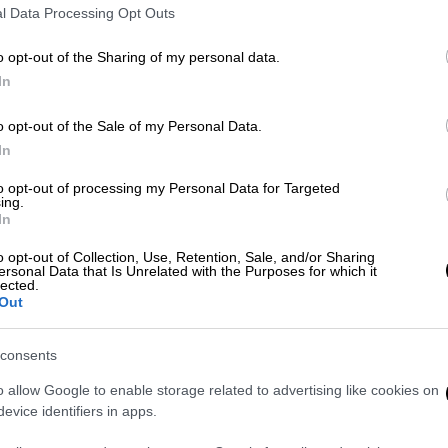
l Data Processing Opt Outs
o opt-out of the Sharing of my personal data.
In
/STR)
o opt-out of the Sale of my Personal Data.
In
 το ΕΘΝΟΣ στη Google
to opt-out of processing my Personal Data for Targeted
ing.
ι η ελληνική νομοθεσία» θα προβεί ο
In
ο ύψους 2 εκατ. ευρώ που επέβαλε το
o opt-out of Collection, Use, Retention, Sale, and/or Sharing
outh – East Europe Ανω?νυμη Εμπορικη? και
ersonal Data that Is Unrelated with the Purposes for which it
lected.
, Πληροφορικη?ς, Τηλεπικοινωνιω?ν και
Out
ια παραπλανητικές εκπτώσεις.
.gr
consents
o allow Google to enable storage related to advertising like cookies on
evice identifiers in apps.
. Το ΕΘΝΟΣ θα παρεμβαίνει και τα προσβλητικά σχόλια θα