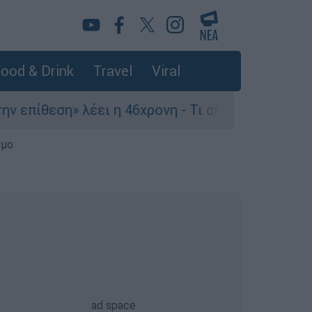
ood & Drink
Travel
Viral
επίθεση» λέει η 46χρονη - Τι αποκάλυψε στους α
σμο