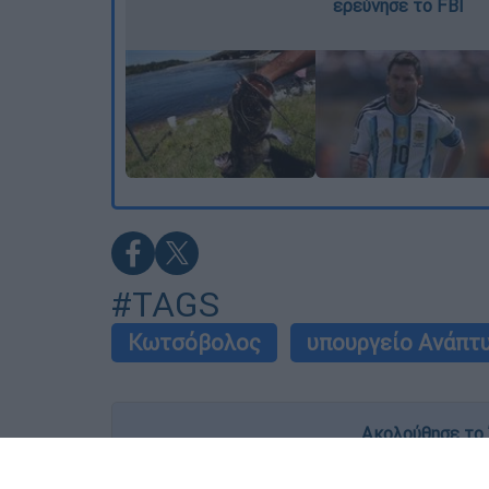
ερεύνησε το FBI
#TAGS
Κωτσόβολος
υπουργείο Ανάπτ
Ακολούθησε το 
Live όλες οι εξελίξεις λεπτό προς