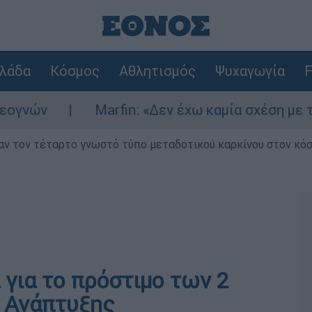
λάδα
Κόσμος
Αθλητισμός
Ψυχαγωγία
F
νών
Marfin: «Δεν έχω καμία σχέση με την 
ν τον τέταρτο γνωστό τύπο μεταδοτικού καρκίνου στον κό
για το πρόστιμο των 2
ο Ανάπτυξης