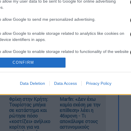
o allow my user data to be sent to Google for online advertising
s.
to allow Google to send me personalized advertising.
o allow Google to enable storage related to analytics like cookies on
evice identifiers in apps.
o allow Google to enable storage related to functionality of the website
καταχώρηση
CONFIRM
o allow Google to enable storage related to personalization.
Data Deletion
Data Access
Privacy Policy
o allow Google to enable storage related to security, including
cation functionality and fraud prevention, and other user protection.
Φρίκη στην Κρήτη:
Marfin: «Δεν έχω
Τουρίστας μπήκε
καμία σχέση με την
σε κατάστημα και
επίθεση» λέει η
ρώτησε πόσο
46χρονη - Τι
«κοστίζει» ανήλικο
αποκάλυψε στους
κορίτσι για να
αστυνομικούς