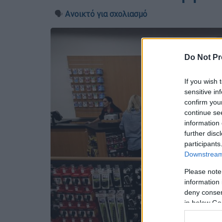
🗣️
Ανοικτό για σχολιασμό
Do Not Pr
If you wish 
sensitive in
confirm you
continue se
information 
further disc
participants
Downstream 
Please note
information 
deny consent
in below Go