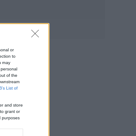
sonal or
ection to
ou may
 personal
out of the
 downstream
B’s List of
er and store
to grant or
ed purposes