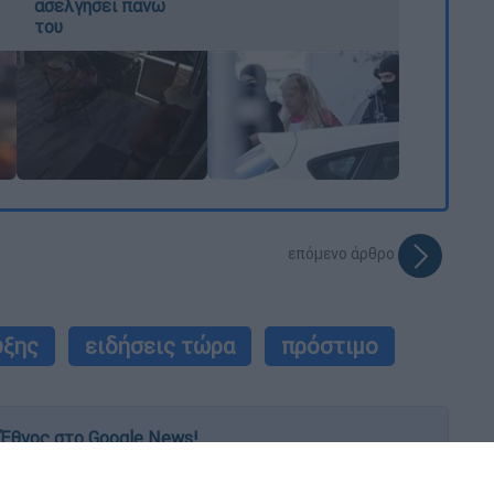
ασελγήσει πάνω
του
επόμενο άρθρο
υξης
ειδήσεις τώρα
πρόστιμο
Έθνος στο Google News!
 λεπτό, με την υπογραφή του www.ethnos.gr