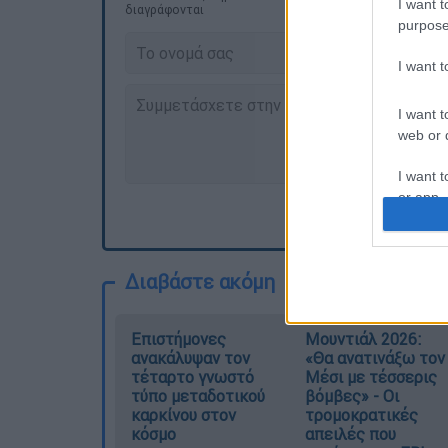
I want t
διαγράφονται
purpose
I want 
I want t
web or d
I want t
or app.
I want t
Διαβάστε ακόμη
I want t
authenti
Επιστήμονες
Μουντιάλ 2026:
ανακάλυψαν τον
«Θα ανατινάξω τον
τέταρτο γνωστό
Μέσι με τέσσερις
τύπο μεταδοτικού
βόμβες» - Οι
καρκίνου στον
τρομοκρατικές
κόσμο
απειλές που