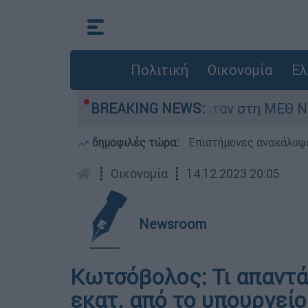
Πολιτική
Οικονομία
Ελ
 βρέφος 8 ημερών - Νοσηλευόταν στη ΜΕΘ Νεογ
BREAKING NEWS:
δημοφιλές τώρα:
Επιστήμονες ανακάλυψα
┋
Οικονομία
┋
14.12.2023 20:05
Newsroom
Κωτσόβολος: Τι απαντά 
εκατ. από το υπουργεί