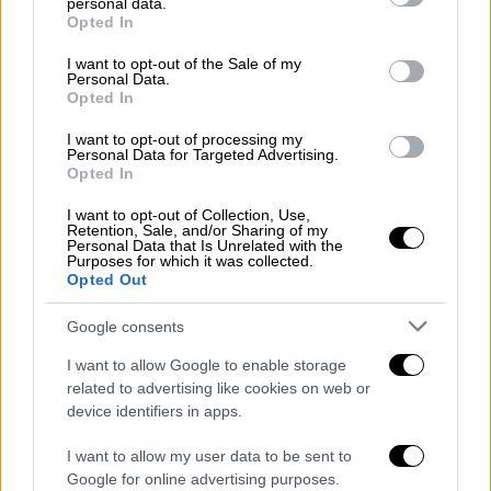
personal data.
grant or deny consent to Google and its third-party tags to
Opted In
use your data for below specified purposes in below Google
Ελλάδα
|
07.01.2026 19:41
consent section.
I want to opt-out of the Sale of my
Λαϊκές αγορές: «Οι τροποποιήσεις που
Personal Data.
Opted In
ζητούσαμε ικανοποιήθηκαν στο 99,9%»,
λένε οι παραγωγοί
I want to opt-out of processing my
Personal Data for Targeted Advertising.
Γόνιμη η πρώτη συνάντηση των παραγωγών
Opted In
και πωλητών στις λαϊκές αγορές με τον
I want to opt-out of Collection, Use,
υπουργό Ανάπτυξης
Retention, Sale, and/or Sharing of my
Personal Data that Is Unrelated with the
Purposes for which it was collected.
Opted Out
Google consents
I want to allow Google to enable storage
related to advertising like cookies on web or
device identifiers in apps.
I want to allow my user data to be sent to
Google for online advertising purposes.