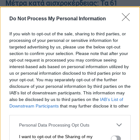
Μέτρα κατά αισχροκέρδειας: Τα 61
προϊόντα στα οποία μπαίνει πλαφόν στο
περιθώριο κέρδους
Do Not Process My Personal Information
Το μέτρο θα ισχύσει έως τις 30 Ιουνίου,
If you wish to opt-out of the sale, sharing to third parties, or
όπου και θα εξιολογηθεί εκ νέου
processing of your personal or sensitive information for
targeted advertising by us, please use the below opt-out
section to confirm your selection. Please note that after your
opt-out request is processed you may continue seeing
interest-based ads based on personal information utilized by
us or personal information disclosed to third parties prior to
your opt-out. You may separately opt-out of the further
disclosure of your personal information by third parties on the
IAB’s list of downstream participants. This information may
also be disclosed by us to third parties on the
IAB’s List of
Downstream Participants
that may further disclose it to other
third parties.
Please note that this website/app uses one or more Google
Personal Data Processing Opt Outs
services and may gather and store information including but
not limited to your visit or usage behaviour. You may click to
I want to opt-out of the Sharing of my