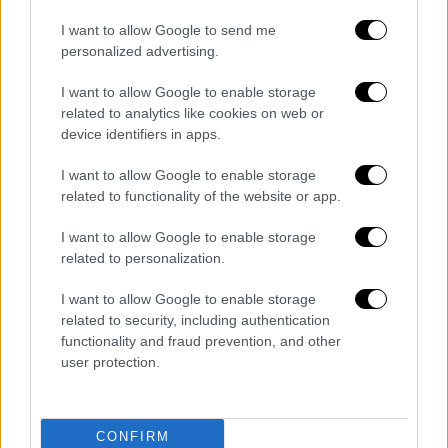
I want to allow Google to send me
personalized advertising.
I want to allow Google to enable storage
related to analytics like cookies on web or
Ελλάδα
|
10.12.2025 12:51
device identifiers in apps.
«Χριστουγεννιάτικη Διάσωση
Οικογένειας»: Τι γράφει το ψευδές email
I want to allow Google to enable storage
related to functionality of the website or app.
που διακινείται δήθεν από το υπ.
Ανάπτυξης
I want to allow Google to enable storage
related to personalization.
Για το περιστατικό έχει ενημερωθεί ήδη η
Δίωξη Ηλεκτρονικού Εγκλήματος
I want to allow Google to enable storage
related to security, including authentication
functionality and fraud prevention, and other
user protection.
CONFIRM