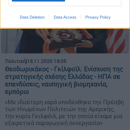
Data Deletion
Data Access
Privacy Policy
Πολιτική
|
18.11.2025 18:55
Θεοδωρικάκος - Γκίλφοϊλ: Ενίσχυση της
στρατηγικής σχέσης Ελλάδας - ΗΠΑ σε
επενδύσεις, ναυπηγική βιομηχανία,
εμπόριο
«Με ιδιαίτερη χαρά υποδέχθηκα την Πρέσβη
των Ηνωμένων Πολιτειών της Αμερικής,
την κυρία Γκιλφόιλ, με την οποία είχαμε μια
εξαιρετικά παραγωγική συνεργασία»