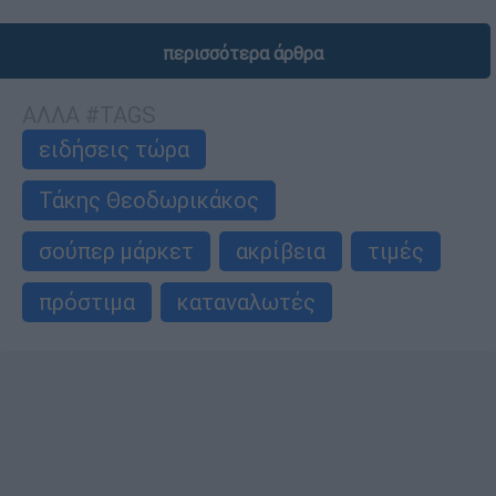
περισσότερα άρθρα
ΑΛΛΑ #TAGS
ειδήσεις τώρα
Τάκης Θεοδωρικάκος
σούπερ μάρκετ
ακρίβεια
τιμές
πρόστιμα
καταναλωτές