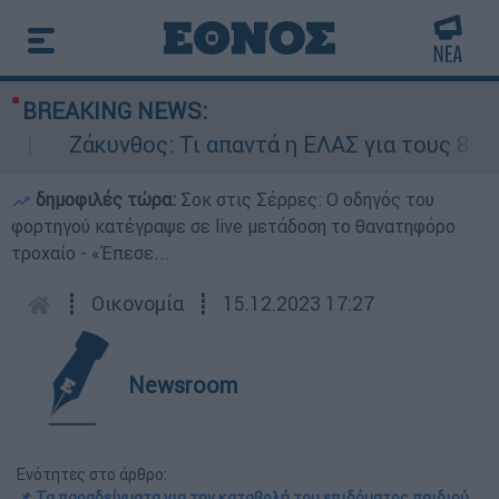
BREAKING NEWS:
Ζάκυνθος: Τι απαντά η ΕΛΑΣ για τους 8 βιασμ
δημοφιλές τώρα:
Σοκ στις Σέρρες: Ο οδηγός του
φορτηγού κατέγραψε σε live μετάδοση το θανατηφόρο
τροχαίο - «Έπεσε...
┋
Οικονομία
┋
15.12.2023 17:27
Newsroom
Ενότητες στο άρθρο:
📌 Τα παραδείγματα για την καταβολή του επιδόματος παιδιού