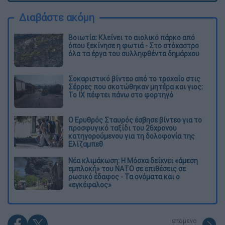
Διαβάστε ακόμη
Βοιωτία: Κλείνει το αιολικό πάρκο από
όπου ξεκίνησε η φωτιά - Στο στόχαστρο
όλα τα έργα του συλληφθέντα δημάρχου
Σοκαριστικό βίντεο από το τροχαίο στις
Σέρρες που σκοτώθηκαν μητέρα και γιος:
Το ΙΧ πέφτει πάνω στο φορτηγό
Ο Ερυθρός Σταυρός έσβησε βίντεο για το
προσφυγικό ταξίδι του 26χρονου
κατηγορούμενου για τη δολοφονία της
Ελίζαμπεθ
Νέα κλιμάκωση: Η Μόσχα δείχνει «άμεση
εμπλοκή» του ΝΑΤΟ σε επιθέσεις σε
ρωσικό έδαφος - Τα ονόματα και ο
«εγκέφαλος»
επόμενο