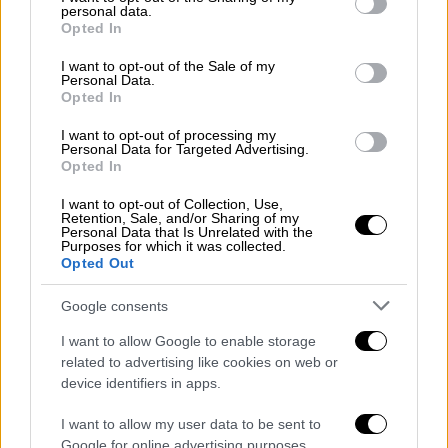
κανονικά με την αύξηση του 150%, το
personal data.
grant or deny consent to Google and its third-party tags to
επίδομα θα λάβει 140 ευρώ.
Opted In
use your data for below specified purposes in below Google
consent section.
2 Παράδειγμα: Μονογονεϊκές οικογένειες με
I want to opt-out of the Sale of my
Personal Data.
2 παιδιά και ετήσιο εισόδημα 10.500 ευρώ
Opted In
Η κλίμακα ισοδυναμίας της οικογένειας
I want to opt-out of processing my
Personal Data for Targeted Advertising.
είναι : 1 + 1/2 + 1/4 = 1,75.
Opted In
Συνεπώς το ισοδύναμο εισόδημα είναι :
I want to opt-out of Collection, Use,
10.500 ευρώ / 1,75= 6.000 ευρώ .
Retention, Sale, and/or Sharing of my
Personal Data that Is Unrelated with the
Άρα η οικογένεια εντάσσεται στην Α
Purposes for which it was collected.
εισοδηματική κλίμακα και αντί να λάβει 140
Opted Out
ευρώ επίδομα θα πάρει με την αύξηση του
Google consents
150% συνολικά 350 ευρώ.
I want to allow Google to enable storage
3 Παράδειγμα: Οικογένεια με 2 γονείς και 4
related to advertising like cookies on web or
παιδιά με ετήσιο εισόδημα 24.500 ευρώ:
device identifiers in apps.
Η κλίμακα ισοδυναμίας της οικογένειας
I want to allow my user data to be sent to
Google for online advertising purposes.