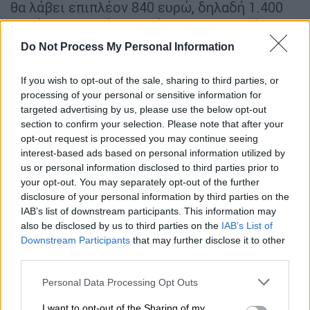
θα λάβει επιπλέον 840 ευρώ, δηλαδή 1.400
ευρώ για τον μήνα Δεκέμβριο » συμπλήρωσε.
Do Not Process My Personal Information
Υπενθυμίζεται πως ο ΟΠΕΚΑ δημοσίευσε
πρόσφατα στην ιστοσελίδα του κάποια
If you wish to opt-out of the sale, sharing to third parties, or
παραδείγματα για τον τρόπο που θα δοθεί η
processing of your personal or sensitive information for
αύξηση του επιδόματος:
targeted advertising by us, please use the below opt-out
section to confirm your selection. Please note that after your
1 Παράδειγμα: Οικογένεια με 2 γονείς και 2
opt-out request is processed you may continue seeing
παιδιά, με ετήσιο εισόδημα 28.000 ευρώ:
interest-based ads based on personal information utilized by
us or personal information disclosed to third parties prior to
Η κλίμακα ισοδυναμίας της οικογένειας
your opt-out. You may separately opt-out of the further
disclosure of your personal information by third parties on the
είναι : 1 + 1/2 +1/4 + 1/4 = 2.
IAB’s list of downstream participants. This information may
Συνεπώς το ισοδύναμο εισόδημα είναι :
also be disclosed by us to third parties on the
IAB’s List of
28.000 ευρώ / 2= 14.000 ευρώ .
Downstream Participants
that may further disclose it to other
Άρα η οικογένεια εντάσσεται στην Γ
third parties.
εισοδηματική κλίμακα και αντί να λάβει 56
Please note that this website/app uses one or more Google
Personal Data Processing Opt Outs
ευρώ επίδομα το μήνα όπως θα έπαιρνε
services and may gather and store information including but
not limited to your visit or usage behaviour. You may click to
I want to opt-out of the Sharing of my