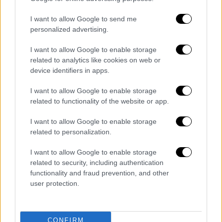
είναι : 1 + 1/2 +1/4 + 1/4 + 1/4 + 1/4 = 2,5.
Συνεπώς το ισοδύναμο εισόδημα είναι :
I want to allow Google to send me
24.500 ευρώ / 2,5 = 9.800 ευρώ .
personalized advertising.
Η οικογένεια εντάσσεται στην Β
I want to allow Google to enable storage
εισοδηματική κλίμακα και θα λάβει 252 ευρώ
related to analytics like cookies on web or
το μήνα.
device identifiers in apps.
Άρα η οικογένεια εντάσσεται στην Β
I want to allow Google to enable storage
εισοδηματική κλίμακα και αντί να λάβει 252
related to functionality of the website or app.
ευρώ επίδομα θα πάρει με την αύξηση του
150% συνολικά 630 ευρώ.
I want to allow Google to enable storage
related to personalization.
Χρήση της προπληρωμένης κάρτας
I want to allow Google to enable storage
Σημειώνεται ότι ο κ. Γλούμης εξήγησε πως
related to security, including authentication
πλέον τα επιδόματα θα πληρώνονται μέσω
functionality and fraud prevention, and other
user protection.
προπληρωμένης κάρτας. «Ουσιαστικά με την
προπληρωμένη κάρτα οι δικαιούχοι των
επιδομάτων θα λαμβάνουν το ποσό του
CONFIRM