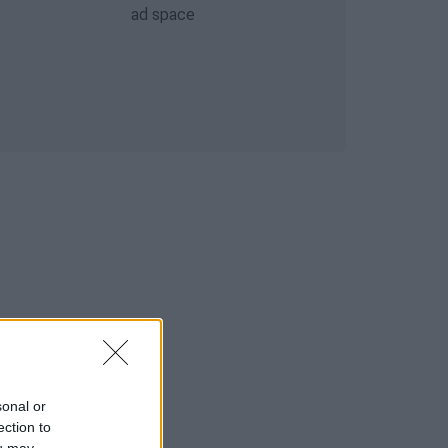
sonal or
ection to
ou may