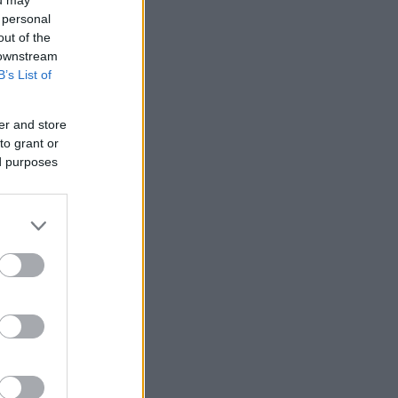
 personal
out of the
 downstream
B’s List of
er and store
to grant or
ed purposes