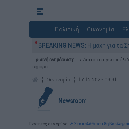
Πολιτική
Οικονομία
Ελ
μπτη 6 Αυγούστου
BREAKING NEWS:
Η μάχη για τα Στενά το
Πρωινή ενημέρωση:
➔ Δείτε τα πρωτοσέλι
σήμερα
┋
Οικονομία
┋
17.12.2023 03:31
Newsroom
Ενότητες στο άρθρο:
📌 Στο καλάθι του Άη Βασίλη, υπ