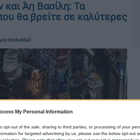
 και Άη Βασίλη: Τα
 που θα βρείτε σε καλύτερες
για σχολιασμό
ocess My Personal Information
to opt-out of the sale, sharing to third parties, or processing of your per
formation for targeted advertising by us, please use the below opt-out s
r selection. Please note that after your opt-out request is processed y