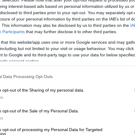
eing interest-based ads based on personal information utilized by us or
disclosed to third parties prior to your opt-out. You may separately opt-
losure of your personal information by third parties on the IAB’s list of
. This information may also be disclosed by us to third parties on the
IA
Participants
that may further disclose it to other third parties.
 that this website/app uses one or more Google services and may gath
including but not limited to your visit or usage behaviour. You may click 
 to Google and its third-party tags to use your data for below specifi
ΜΠΑΠΗΣ)
ogle consent section.
 το ΕΘΝΟΣ στη Google
l Data Processing Opt Outs
o opt-out of the Sharing of my personal data.
σκεται σε ισχύ το
καλάθι των
In
προέκταση του
καλαθιού του νοικοκυριού
.
τήματα
παιχνιδιών
το «καλάθι του Άη
o opt-out of the Sale of my Personal Data.
για παιδιά όλων των ηλικιών, σε
In
to opt-out of processing my Personal Data for Targeted
ing.