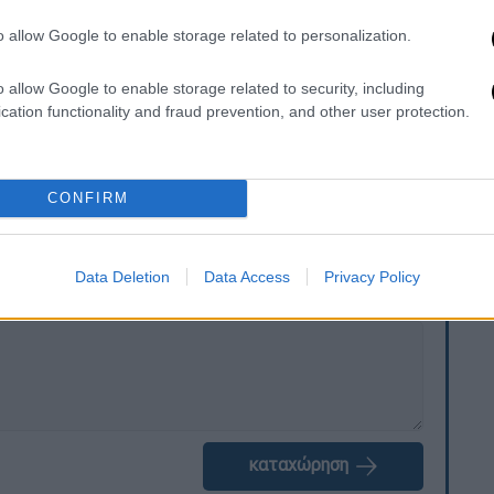
o allow Google to enable storage related to personalization.
, παιδικές μπασκέτες και τέρματα)
o allow Google to enable storage related to security, including
cation functionality and fraud prevention, and other user protection.
CONFIRM
. Το ΕΘΝΟΣ θα παρεμβαίνει και τα προσβλητικά σχόλια θα
Data Deletion
Data Access
Privacy Policy
καταχώρηση