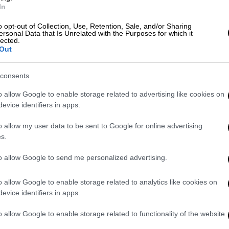
ει κανείς
έξι διαφορετικές κατηγορίες
In
 το εορταστικό τραπέζι.
o opt-out of Collection, Use, Retention, Sale, and/or Sharing
ersonal Data that Is Unrelated with the Purposes for which it
lected.
Out
consents
o allow Google to enable storage related to advertising like cookies on
evice identifiers in apps.
o allow my user data to be sent to Google for online advertising
s.
υπάρχουν τα εξής παιχνίδια:
to allow Google to send me personalized advertising.
τα και άλλα αξεσουάρ (παιχνίδια μίμησης)
o allow Google to enable storage related to analytics like cookies on
evice identifiers in apps.
o allow Google to enable storage related to functionality of the website
ργίας (π.χ. παιχνίδια με τουβλάκια)