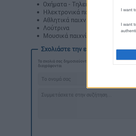
Οχήματα - Τηλεκατευθυνόμενα
I want t
Ηλεκτρονικά παιχνίδια
Αθλητικά παιχνίδια (π.χ. μπάλες
I want t
Λούτρινα
authenti
Μουσικά παιχνίδια
Τα σχολιά σας δημοσιεύονται άμεσα με δική σας ευθύνη
διαγράφονται