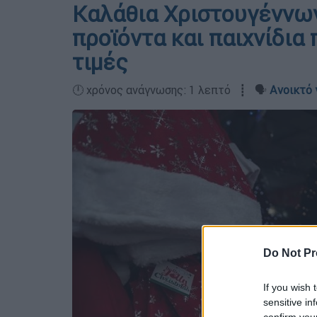
Καλάθια Χριστουγέννων
προϊόντα και παιχνίδια
τιμές
🕛 χρόνος ανάγνωσης: 1 λεπτό ┋ 🗣️
Ανοικτό 
Do Not Pr
If you wish 
sensitive in
confirm you