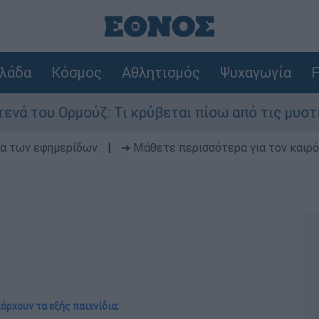
λάδα
Κόσμος
Αθλητισμός
Ψυχαγωγία
F
υ Ορμούζ: Τι κρύβεται πίσω από τις μυστικές δι
δα των εφημερίδων
|
➔ Μάθετε περισσότερα για τον καιρό
άρχουν τα εξής παιχνίδια: