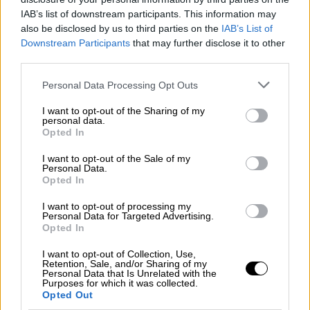
IAB’s list of downstream participants. This information may
also be disclosed by us to third parties on the
IAB’s List of
Downstream Participants
that may further disclose it to other
third parties.
Please note that this website/app uses one or more Google
Personal Data Processing Opt Outs
services and may gather and store information including but
not limited to your visit or usage behaviour. You may click to
I want to opt-out of the Sharing of my
personal data.
grant or deny consent to Google and its third-party tags to
Opted In
use your data for below specified purposes in below Google
consent section.
I want to opt-out of the Sale of my
Personal Data.
Opted In
I want to opt-out of processing my
Personal Data for Targeted Advertising.
Opted In
Έρχομαι τώρα στα θέματα του Υπουργικού
I want to opt-out of Collection, Use,
Retention, Sale, and/or Sharing of my
Συμβουλίου, όπου προφανώς κυριαρχεί η
Personal Data that Is Unrelated with the
Purposes for which it was collected.
απόφασή μας για τον νέο κατώτατο μισθό, ο
Opted Out
οποίος αυξάνεται για
τέταρτη φορά.