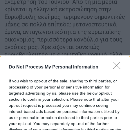
αναμέτρηση του Ιουνίου. Από τη μία μεριά
κρίνεται η ελληνική εκπροσώπηση στην
Ευρωβουλή, εκεί μας περιμένουν σημαντικές
μάχες σε πολλά επίπεδα: μεταναστευτικό,
άμυνα, ανταγωνιστικότητα της ευρωπαϊκής
οικονομίας, περισσότερα κονδύλια για τους
αγρότες μας. Χρειάζονται συνεπώς
ευρωβουλευτές με ευρωπαϊκή γραμμή, αλλά
ταυτόχρονα και με δυνατή εθνική φωνή. Ενώ
Do Not Process My Personal Information
στην ίδια κάλπη θα ζυγιστεί προφανώς και η
πολιτική σταθερότητα αλλά και η συνέχεια
If you wish to opt-out of the sale, sharing to third parties, or
μιας πορείας που, παρά τις δυσκολίες, μας
processing of your personal or sensitive information for
οδηγεί μπροστά.
targeted advertising by us, please use the below opt-out
section to confirm your selection. Please note that after your
opt-out request is processed you may continue seeing
interest-based ads based on personal information utilized by
us or personal information disclosed to third parties prior to
your opt-out. You may separately opt-out of the further
disclosure of your personal information by third parties on the