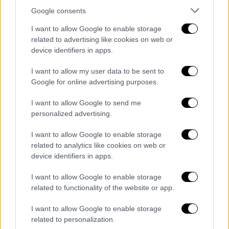
Google consents
Έτσι, από την 1η Απριλίου, σε λίγες μέρες
I want to allow Google to enable storage
από τώρα, όσοι αμείβονται με τον κατώτατο
related to advertising like cookies on web or
μισθό θα λαμβάνουν 830 ευρώ τον μήνα.
device identifiers in apps.
Μιλάμε για μια αύξηση 50 ευρώ, σε ένα ποσό
που, όπως θα ακούσουμε και στη συνέχεια,
I want to allow my user data to be sent to
Google for online advertising purposes.
θα
συμπαρασύρει προς τα πάνω τριετίες και
πολλά επιδόματα τα οποία συνδέονται με
I want to allow Google to send me
τον κατώτατο μισθό
.
personalized advertising.
Θέλω να θυμίσω ότι όταν ήρθαμε στα
I want to allow Google to enable storage
related to analytics like cookies on web or
πράγματα ο κατώτατος μισθός ήταν 650
device identifiers in apps.
ευρώ, το 2019. Έχει παρουσιάσει ουσιαστικά
μια
άνοδο της τάξης του 27%.
I want to allow Google to enable storage
related to functionality of the website or app.
Μετά τις αυξήσεις λοιπόν στο Δημόσιο,
μετά τις αυξήσεις στις συντάξεις, γίνεται
I want to allow Google to enable storage
related to personalization.
πράξη ένα ακόμα βήμα στην εφαρμογή των