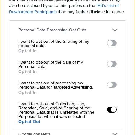
also be disclosed by us to third parties on the
IAB’s List of
κάποιος εργαστεί
λιγότερο από οκτώ
Downstream Participants
that may further disclose it to other
ημέρες
δικαιούται ανάλογο κλάσμα για
Δώρο
third parties.
Πάσχα.
Please note that this website/app uses one or more Google
Personal Data Processing Opt Outs
Αν ο μισθωτός
ασθένησε
κατά το ανωτέρω
services and may gather and store information including but
not limited to your visit or usage behaviour. You may click to
I want to opt-out of the Sharing of my
χρονικό διάστημα θα αφαιρεθούν μόνο οι
personal data.
grant or deny consent to Google and its third-party tags to
ημέρες που έλαβε επίδομα ασθενείας απ τον
Opted In
use your data for below specified purposes in below Google
ασφαλιστικό φορέα.
consent section.
I want to opt-out of the Sale of my
Personal Data.
Παράδειγμα
: Αν ένας μισθωτός απουσίασε
Opted In
από την εργασία του λόγω ασθένειας 60
I want to opt-out of processing my
μέρες και πήρε επίδομα ασθενείας από το
Personal Data for Targeted Advertising.
Opted In
ασφαλιστικό του ταμείο μόνο για 40 ημέρες,
θα αφαιρεθούν από το χρονικό διάστημα της
I want to opt-out of Collection, Use,
Retention, Sale, and/or Sharing of my
εργασιακής σχέσης μόνο οι 40 ημέρες για τις
Personal Data that Is Unrelated with the
Purposes for which it was collected.
οποίες επιδοτήθηκε και όχι οι 60.
Opted Out
Πότε καταβάλλεται το Δώρο Πάσχα
Google consents