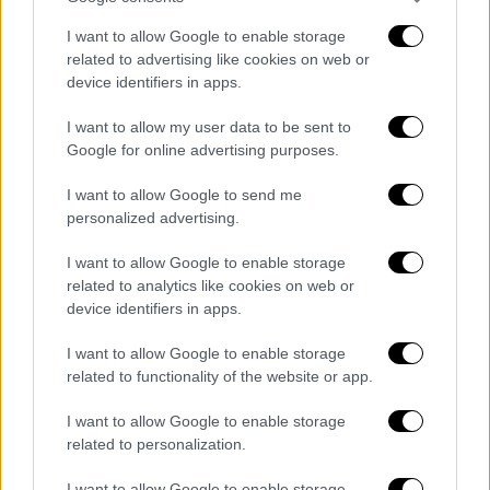
Το
Δώρο Πάσχα
καταβάλλεται συνήθως τη
I want to allow Google to enable storage
related to advertising like cookies on web or
Μεγάλη Τετάρτη
, φέτος δηλαδή την
1η
device identifiers in apps.
Μαΐου
, αλλά οι εργοδότες μπορούν να το
καταβάλλουν και νωρίτερα, αν το επιθυμούν.
I want to allow my user data to be sent to
Google for online advertising purposes.
Μπορείτε να το υπολογίσετε
εδώ
:
https://www.kepea.gr/calc-doro-
I want to allow Google to send me
personalized advertising.
pasxa.php
.
I want to allow Google to enable storage
Χρόνοι που δεν συνυπολογίζονται
related to analytics like cookies on web or
Δεν υπολογίζονται οι μέρες κατά τις
device identifiers in apps.
οποίες ο μισθωτός απείχε από την
I want to allow Google to enable storage
εργασία του αδικαιολόγητα ή λόγω
related to functionality of the website or app.
άδειας χωρίς αποδοχές.
Δεν λαμβάνεται υπόψη το διάστημα
I want to allow Google to enable storage
related to personalization.
απουσίας των εργαζομένων λόγω
συνδικαλιστικής δραστηριότητας
I want to allow Google to enable storage