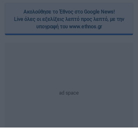
Ακολούθησε το Έθνος στο Google News!
Live όλες οι εξελίξεις λεπτό προς λεπτό, με την
υπογραφή του www.ethnos.gr