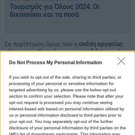
Τουρισμός για Όλους 2024: Οι
δικαιούχοι και τα ποσά
Σε περίπτωση όμως που η
σχέση εργασίας
κάποιου μισθωτού
με τον
εργοδότη
του δεν
είχε διάρκεια ολόκληρο το προαναφερόμενο
Do Not Process My Personal Information
χρονικό διάστημα είτε γιατί αποχώρησε
οικειοθελώς από την εργασία του, είτε γιατί
If you wish to opt-out of the sale, sharing to third parties, or
απολύθηκε, δικαιούται να λάβει
αναλογία
processing of your personal or sensitive information for
Δώρου
η οποία υπολογίζεται ως εξής:
targeted advertising by us, please use the below opt-out
section to confirm your selection. Please note that after your
Προκειμένου για αμειβόμενο με
μισθό
, ποσό
opt-out request is processed you may continue seeing
interest-based ads based on personal information utilized by
ίσο με 1/15 του μισού μηνιαίου μισθού ή ένα
us or personal information disclosed to third parties prior to
ημερομίσθιο ανάλογα με το συμφωνημένο
your opt-out. You may separately opt-out of the further
τρόπο αμοιβής, για κάθε 8 (οκτώ)
disclosure of your personal information by third parties on the
ημερολογιακές ημέρες. Σε περίπτωση που
IAB’s list of downstream participants. This information may