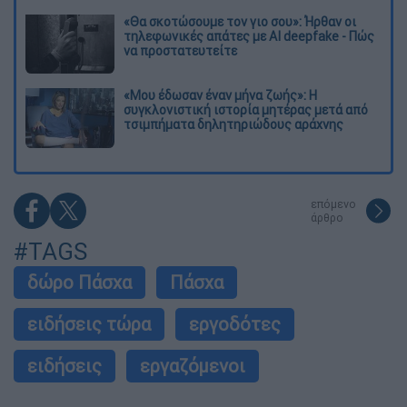
«Θα σκοτώσουμε τον γιο σου»: Ήρθαν οι
τηλεφωνικές απάτες με AI deepfake - Πώς
να προστατευτείτε
«Μου έδωσαν έναν μήνα ζωής»: Η
συγκλονιστική ιστορία μητέρας μετά από
τσιμπήματα δηλητηριώδους αράχνης
επόμενο
άρθρο
#TAGS
δώρο Πάσχα
Πάσχα
ειδήσεις τώρα
εργοδότες
ειδήσεις
εργαζόμενοι