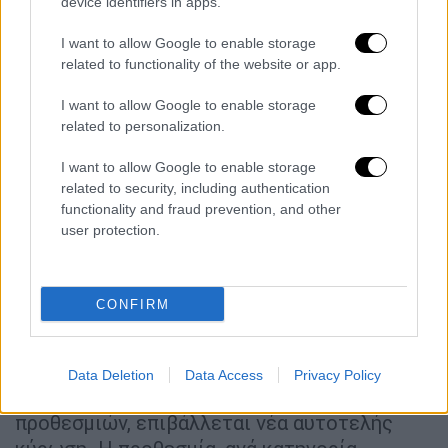
device identifiers in apps.
Η άσκηση κάθε είδους δραστηριότητας ή
εκδήλωσης, ατομικής ή συλλογικής,
I want to allow Google to enable storage
επαγγελματικής ή μη, μόνιμης ή προσωρινής,
related to functionality of the website or app.
κατά τρόπο που κωλύει την άμεση πρόσβαση
I want to allow Google to enable storage
του κοινού στη θάλασσα. Για τις
παραβάσεις
related to personalization.
αυτές επιβάλλεται πρόστιμο 500 ευρώ ανά
I want to allow Google to enable storage
μέτρο που αντιστοιχεί στο πλάτος της
related to security, including authentication
διέλευσης που εμποδίζεται. Κάθε είδους
functionality and fraud prevention, and other
σωματική ή λεκτική παρεμπόδιση, η οποία
user protection.
αποτρέπει τη διέλευση του κοινού προς τη
θάλασσα. Για τις παραβάσεις αυτές
επιβάλλεται πρόστιμο 2.000 ευρώ.
CONFIRM
Η παράλειψη του παραβάτη να άρει την
παρεμπόδιση της πρόσβασης των πολιτών
Data Deletion
Data Access
Privacy Policy
στη θάλασσα, εντός των ακόλουθων
προθεσμιών, επιβάλλεται νέα αυτοτελής