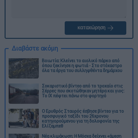
καταχώρηση
Διαβάστε ακόμη
Βοιωτία: Κλείνει το αιολικό πάρκο από
όπου ξεκίνησε η φωτιά - Στο στόχαστρο
όλα τα έργα του συλληφθέντα δημάρχου
Σοκαριστικό βίντεο από το τροχαίο στις
Σέρρες που σκοτώθηκαν μητέρα και γιος:
Το ΙΧ πέφτει πάνω στο φορτηγό
Ο Ερυθρός Σταυρός έσβησε βίντεο για το
προσφυγικό ταξίδι του 26χρονου
κατηγορούμενου για τη δολοφονία της
Ελίζαμπεθ
Νέα κλιμάκωση: Η Μόσχα δείχνει «άμεση