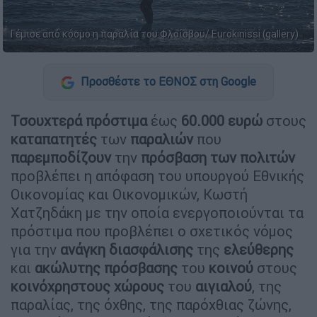
Γέμισε από κόσμο η παραλία του Φλοίσβου/ Eurokinissi (gallery)
Προσθέστε το ΕΘΝΟΣ στη Google
Τσουχτερά πρόστιμα
έως
60.000 ευρώ
στους
καταπατητές
των
παραλιών
που
παρεμποδίζουν
την
πρόσβαση των πολιτών
προβλέπει η απόφαση του υπουργού Εθνικής
Οικονομίας και Οικονομικών, Κωστή
Χατζηδάκη με την οποία ενεργοποιούνται τα
πρόστιμα που προβλέπει ο σχετικός νόμος
για την
ανάγκη διασφάλισης
της
ελεύθερης
και
ακώλυτης πρόσβασης
του
κοινού
στους
κοινόχρηστους χώρους
του
αιγιαλού
, της
παραλίας, της όχθης, της παρόχθιας ζώνης,