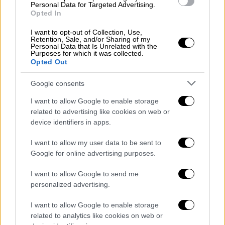
Personal Data for Targeted Advertising.
των κινητών στοιχείων είναι απαραίτητη η
Opted In
χρήση μηχανολογικού εξοπλισμού,
επιβάλλεται πρόστιμο 500 ευρώ ανά κυβικό
I want to opt-out of Collection, Use,
Retention, Sale, and/or Sharing of my
μέτρο που αντιστοιχεί στον όγκο των
Personal Data that Is Unrelated with the
Purposes for which it was collected.
αντικειμένων που παρεμποδίζουν τη
Opted Out
διέλευση.
Google consents
Η
ρίψη μπάζων, οικοδομικών υλικών
και
I want to allow Google to enable storage
κάθε είδους
απορριμμάτων
σε σημεία
related to advertising like cookies on web or
διέλευσης του κοινού προς τη θάλασσα. Για
device identifiers in apps.
τις παραβάσεις αυτές επιβάλλεται πρόστιμο
I want to allow my user data to be sent to
500 ευρώ ανά μέτρο που αντιστοιχεί στο
Google for online advertising purposes.
πλάτος της διέλευσης που εμποδίζεται. Αν
για την απομάκρυνση των κινητών στοιχείων
I want to allow Google to send me
είναι απαραίτητη η χρήση μηχανολογικού
personalized advertising.
εξοπλισμού, το πρόστιμο της παρούσας
I want to allow Google to enable storage
διπλασιάζεται (1.000 ευρώ).
related to analytics like cookies on web or