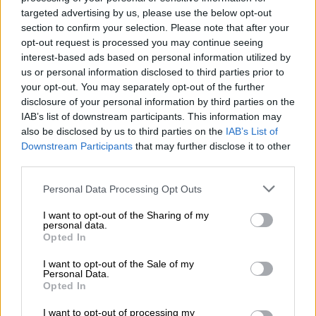
στοιχείων είναι απαραίτητη η χρήση
targeted advertising by us, please use the below opt-out
μηχανολογικού εξοπλισμού, το πρόστιμο της
section to confirm your selection. Please note that after your
παρούσας τετραπλασιάζεται δηλαδή
opt-out request is processed you may continue seeing
ανεβαίνει στις 2.000 ευρώ. - Επίσης
interest-based ads based on personal information utilized by
us or personal information disclosed to third parties prior to
πρόστιμο προβλέπεται και για κινητά
your opt-out. You may separately opt-out of the further
εμπόδια, όπως:
disclosure of your personal information by third parties on the
IAB’s list of downstream participants. This information may
αυτοκινήτων,
also be disclosed by us to third parties on the
IAB’s List of
μοτοσυκλετών,
Downstream Participants
that may further disclose it to other
άλλων βαρέων τροχήλατων οχημάτων,
third parties.
τεντών, με τρόπο που τα ανωτέρω
Please note that this website/app uses one or more Google
Personal Data Processing Opt Outs
αποτρέπουν την διέλευση του κοινού
services and may gather and store information including but
προς τη θάλασσα.
not limited to your visit or usage behaviour. You may click to
I want to opt-out of the Sharing of my
personal data.
grant or deny consent to Google and its third-party tags to
Opted In
use your data for below specified purposes in below Google
Για τις παραβάσεις αυτές επιβάλλεται
consent section.
I want to opt-out of the Sale of my
πρόστιμο 500 ευρώ ανά μέτρο που
Personal Data.
Opted In
αντιστοιχεί στο πλάτος της διέλευσης που
παρεμποδίζεται. Αν για την απομάκρυνση
I want to opt-out of processing my