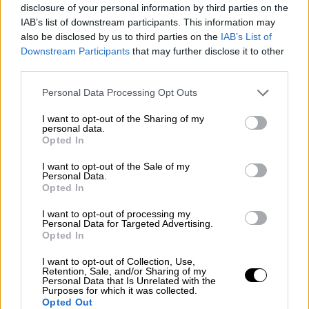
disclosure of your personal information by third parties on the
αυτόφωρο όπου υποστήριξε ότι… δεν
IAB’s list of downstream participants. This information may
θυμόταν τίποτα
also be disclosed by us to third parties on the
IAB’s List of
Downstream Participants
that may further disclose it to other
third parties.
Please note that this website/app uses one or more Google
Personal Data Processing Opt Outs
services and may gather and store information including but
not limited to your visit or usage behaviour. You may click to
I want to opt-out of the Sharing of my
personal data.
grant or deny consent to Google and its third-party tags to
Opted In
use your data for below specified purposes in below Google
consent section.
I want to opt-out of the Sale of my
Personal Data.
Opted In
I want to opt-out of processing my
Personal Data for Targeted Advertising.
Opted In
I want to opt-out of Collection, Use,
Retention, Sale, and/or Sharing of my
Personal Data that Is Unrelated with the
Our Network
|
16.07.2026 13:00
Purposes for which it was collected.
Συγκλονιστικά νερά, δωμάτια πάνω στη
Opted Out