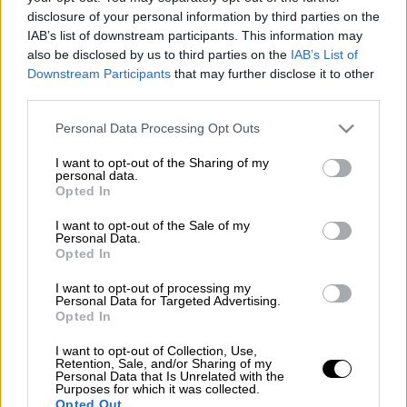
disclosure of your personal information by third parties on the
IAB’s list of downstream participants. This information may
Προσθέστε το ΕΘΝΟΣ στη Google
also be disclosed by us to third parties on the
IAB’s List of
Downstream Participants
that may further disclose it to other
H αυξητική τάση
στις τιμές των οικιστικών
third parties.
ακινήτων
συνεχίστηκε το 2023 με
Please note that this website/app uses one or more Google
Personal Data Processing Opt Outs
επιταχυνόμενο ρυθμό και σύμφωνα με
services and may gather and store information including but
στοιχεία της ΤτΕ οι τιμές των
not limited to your visit or usage behaviour. You may click to
I want to opt-out of the Sharing of my
personal data.
διαμερισμάτων (σε ονομαστικούς όρους)
grant or deny consent to Google and its third-party tags to
Opted In
use your data for below specified purposes in below Google
αυξήθηκαν
κατά 13,4% σε ετήσια βάση,
consent section.
I want to opt-out of the Sale of my
έναντι αύξησης κατά 11,9% το 2022.
Personal Data.
Opted In
Διαβάστε περισσότερα στο
imerisia.gr
I want to opt-out of processing my
Personal Data for Targeted Advertising.
Opted In
Τα σχολιά σας δημοσιεύονται άμεσα με δική σας ευθύνη. Το
I want to opt-out of Collection, Use,
ΕΘΝΟΣ θα παρεμβαίνει και τα προσβλητικά σχόλια θα
Retention, Sale, and/or Sharing of my
διαγράφονται
Personal Data that Is Unrelated with the
Purposes for which it was collected.
Opted Out