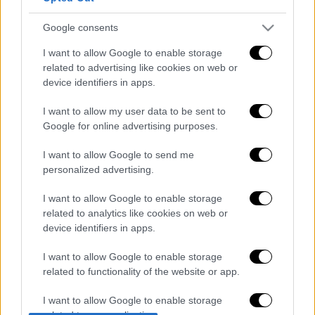
Google consents
I want to allow Google to enable storage
related to advertising like cookies on web or
device identifiers in apps.
I want to allow my user data to be sent to
καταχώρηση
Google for online advertising purposes.
I want to allow Google to send me
Διαβάστε ακόμη
personalized advertising.
Βοιωτία: Κλείνει το αιολικό πάρκο από
I want to allow Google to enable storage
όπου ξεκίνησε η φωτιά - Στο στόχαστρο
related to analytics like cookies on web or
όλα τα έργα του συλληφθέντα δημάρχου
device identifiers in apps.
Σοκαριστικό βίντεο από το τροχαίο στις
I want to allow Google to enable storage
Σέρρες που σκοτώθηκαν μητέρα και γιος:
related to functionality of the website or app.
Το ΙΧ πέφτει πάνω στο φορτηγό
I want to allow Google to enable storage
Ο Ερυθρός Σταυρός έσβησε βίντεο για το
related to personalization.