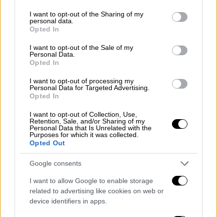
services and may gather and store information including but
not limited to your visit or usage behaviour. You may click to
I want to opt-out of the Sharing of my
personal data.
grant or deny consent to Google and its third-party tags to
Opted In
Αθλητισμός
|
18.05.2024 23:00
use your data for below specified purposes in below Google
Ο Παναθηναϊκός ίδρωσε για το 2-0
consent section.
I want to opt-out of the Sale of my
Personal Data.
κόντρα στον ΠΑΟΚ, αλλά πέρασε στην
Opted In
παράταση - Πρόκριση και για Ολυμπιακό
I want to opt-out of processing my
Συγκλονιστικό παιχνίδι στο Παλατάκι και
Personal Data for Targeted Advertising.
Opted In
πρόκριση στην παράταση για τον
Παναθηναϊκό - Ασύλληπτη εμφάνιση ο
I want to opt-out of Collection, Use,
Πόρτερ - Νίκησε με 100άρα την ΑΕΚ ο
Retention, Sale, and/or Sharing of my
Personal Data that Is Unrelated with the
Ολυμπιακός
Purposes for which it was collected.
Opted Out
Google consents
I want to allow Google to enable storage
related to advertising like cookies on web or
device identifiers in apps.