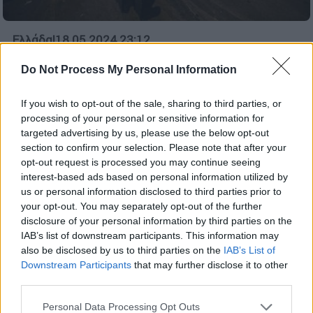
Ελλάδα
|
18.05.2024 23:12
Σύλληψη ηγετικού στελέχους του
Do Not Process My Personal Information
Ρουβίκωνα από την Αντιτρομοκρατική
Η ανάρτηση που οδήγησε στη σύλληψη
If you wish to opt-out of the sale, sharing to third parties, or
processing of your personal or sensitive information for
targeted advertising by us, please use the below opt-out
section to confirm your selection. Please note that after your
opt-out request is processed you may continue seeing
interest-based ads based on personal information utilized by
us or personal information disclosed to third parties prior to
your opt-out. You may separately opt-out of the further
disclosure of your personal information by third parties on the
IAB’s list of downstream participants. This information may
also be disclosed by us to third parties on the
IAB’s List of
Downstream Participants
that may further disclose it to other
third parties.
Please note that this website/app uses one or more Google
Personal Data Processing Opt Outs