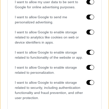
I want to allow my user data to be sent to
Google for online advertising purposes.
I want to allow Google to send me
personalized advertising.
I want to allow Google to enable storage
related to analytics like cookies on web or
device identifiers in apps.
Αθλητισμός
|
18.05.2024 22:48
I want to allow Google to enable storage
Αποσύρθηκε από την Εθνική ο
related to functionality of the website or app.
Τζαβέλλας - «15 χρόνια αγώνας με
κορυφαίες στιγμές»
I want to allow Google to enable storage
related to personalization.
Η αποχαιρετιστήρια ανάρτηση
I want to allow Google to enable storage
related to security, including authentication
functionality and fraud prevention, and other
user protection.