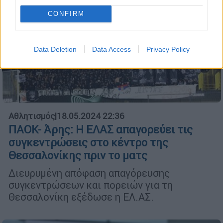
CONFIRM
Data Deletion
Data Access
Privacy Policy
Αθλητισμός
|
18.05.2024 22:36
ΠΑΟΚ- Άρης: Η ΕΛΑΣ απαγορεύει τις
συγκεντρώσεις στο κέντρο της
Θεσσαλονίκης πριν το ματς
Διευρυμένη απόφαση απαγόρευσης
συγκεντρώσεων και πορειών για τη
Θεσσαλονίκη εξέδωσε η ΕΛ.ΑΣ.