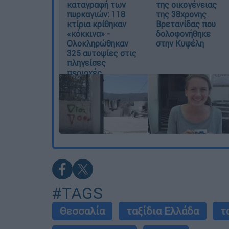
καταγραφή των
της οικογένειας
πυρκαγιών: 118
της 38χρονης
κτίρια κρίθηκαν
Βρετανίδας που
«κόκκινα» -
δολοφονήθηκε
Ολοκληρώθηκαν
στην Κυψέλη
325 αυτοψίες στις
πληγείσες
περιοχές
#TAGS
Θεσσαλία
ταξίδια Ελλάδα
τ