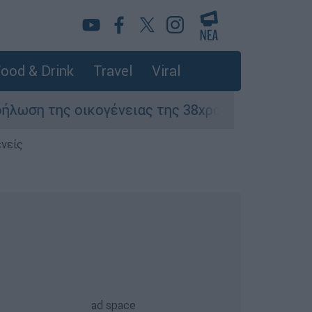
ood & Drink
Travel
Viral
 οικογένειας της 38χρονης Βρετανίδας που δο
ενείς