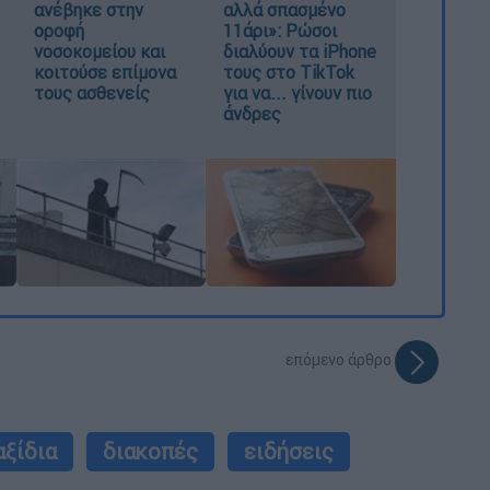
ανέβηκε στην
αλλά σπασμένο
οροφή
11άρι»: Ρώσοι
νοσοκομείου και
διαλύουν τα iPhone
κοιτούσε επίμονα
τους στο TikTok
τους ασθενείς
για να... γίνουν πιο
άνδρες
επόμενο άρθρο
αξίδια
διακοπές
ειδήσεις