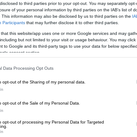
disclosed to third parties prior to your opt-out. You may separately opt-
losure of your personal information by third parties on the IAB’s list of
. This information may also be disclosed by us to third parties on the
IA
Participants
that may further disclose it to other third parties.
ωλοακαρνανία: Χτύπησε την γυναίκα
 that this website/app uses one or more Google services and may gath
α αποφύγει τη σύλληψη
including but not limited to your visit or usage behaviour. You may click 
 to Google and its third-party tags to use your data for below specifi
ogle consent section.
αι στην Κοινή Υπουργική Απόφαση (ΦΕΚ Β'
l Data Processing Opt Outs
ωτερικών
Νίκης
Κεραμέως
,
Ψηφιακής
ου, Τουρισμού
Όλγας
Κεφαλογιάννη
, του
o opt-out of the Sharing of my personal data.
νομίας & Οικονομικών
Νίκου
Παπαθανάση
,
In
Οικονομίας & Οικονομικών Χάρη Θεοχάρη
o opt-out of the Sale of my Personal Data.
ς Προστασίας
Χρήστου
Τριαντόπουλου
.
In
to opt-out of processing my Personal Data for Targeted
ing.
In
Pass 2024»
θα τεθεί σε λειτουργία στο