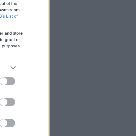
out of the
 downstream
B’s List of
er and store
to grant or
ed purposes