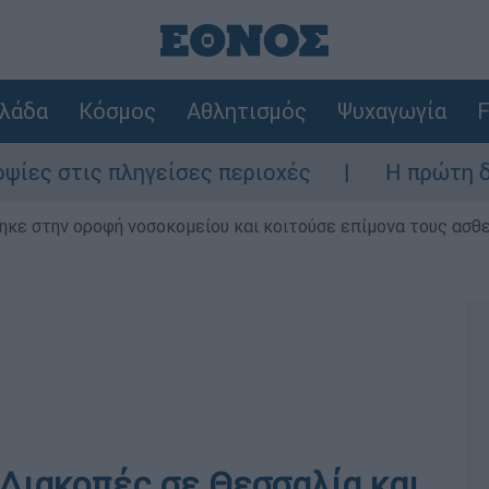
λάδα
Κόσμος
Αθλητισμός
Ψυχαγωγία
F
 πληγείσες περιοχές
Η πρώτη δήλωση της
ηκε στην οροφή νοσοκομείου και κοιτούσε επίμονα τους ασθ
 Διακοπές σε Θεσσαλία και