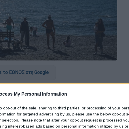
 το ΕΘΝΟΣ στη Google
ης τουριστικής δραστηριότητας των
ocess My Personal Information
αν από πλημμυρικά φαινόμενα τον
χών του
Έβρου
, που επλήγησαν από
to opt-out of the sale, sharing to third parties, or processing of your per
οποιείται η δράση «
Thessaly Evros Pass
formation for targeted advertising by us, please use the below opt-out s
45 εκατ. ευρώ.
r selection. Please note that after your opt-out request is processed y
eing interest-based ads based on personal information utilized by us or