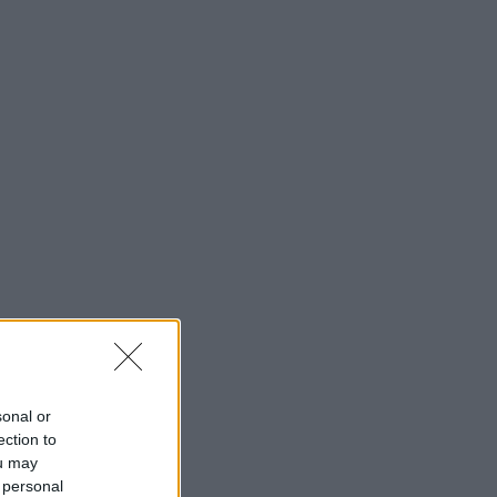
sonal or
ection to
ou may
 personal