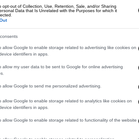
.gr.
Αφορά σε άυλες ψηφιακές χρεωστικές
o opt-out of Collection, Use, Retention, Sale, and/or Sharing
ersonal Data that Is Unrelated with the Purposes for which it
 μπορούν να χρησιμοποιήσουν μέχρι και την
lected.
σης, για δαπάνες διαμονής, εστίασης και
Out
ληγείσες περιοχές.
consents
ωρίζεται σε τρεις προορισμούς:
o allow Google to enable storage related to advertising like cookies on
τίου Πηλίου, Ζαγοράς Μουρεσίου και τις
evice identifiers in apps.
ρταριάς, Αρτέμιδος και Μακρυνίτσης του
o allow my user data to be sent to Google for online advertising
s.
ης Πλαστήρα, Αγιάς, Τεμπών, Πύλης (πλην
ν και Πιαλείων) και Μετεώρων
to allow Google to send me personalized advertising.
 τη Δημοτική ενότητα Φερών του Δήμου
o allow Google to enable storage related to analytics like cookies on
evice identifiers in apps.
κύκλους:
o allow Google to enable storage related to functionality of the website