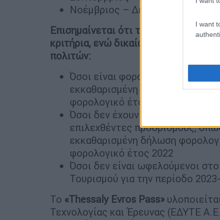
I want t
Νοέμβριος – Δεκέμβριος
I want t
Επισημαίνεται ότι το «Thessaly Evro
authenti
κριτήρια, ενώ δικαίωμα υποβολής αί
πολιτών:
Όσοι είναι φορολογικοί κάτοικοι
εκκαθαρισμένη δήλωση φορολογ
φορολογικό έτος 2022
Όσοι δεν έχουν οι ίδιοι ή οι ωφ
επιλεχθέντες προορισμούς, όπω
εκκαθαρισμένη δήλωση φορολογ
φορολογικό έτος 2022
Όσοι δεν είναι ωφελούμενοι στο
Τουρισμού για την περίοδο 2023
Το
«Thessaly Evros Pass»
υλοποιείτα
Τεχνολογίας και Έρευνας (ΕΔΥΤΕ Α.Ε