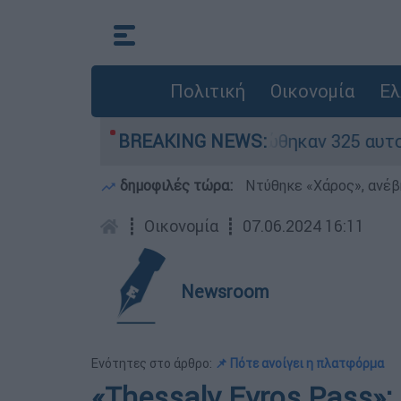
Πολιτική
Οικονομία
Ελ
ν «κόκκινα» - Ολοκληρώθηκαν 325 αυτοψίες στις
BREAKING NEWS:
δημοφιλές τώρα:
Ντύθηκε «Χάρος», ανέβ
┋
Οικονομία
┋
07.06.2024 16:11
Newsroom
Ενότητες στο άρθρο:
📌 Πότε ανοίγει η πλατφόρμα
«Thessaly Evros Pass»: