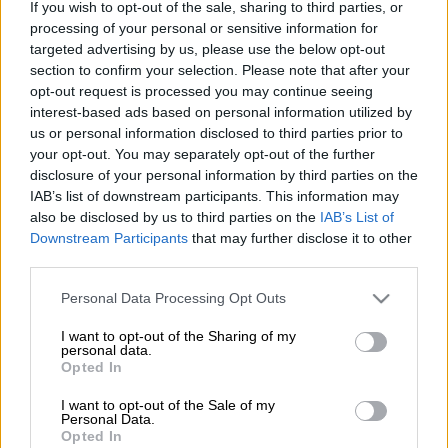
If you wish to opt-out of the sale, sharing to third parties, or
Λουκέτο σε κατάστημα (Φωτ. Αρχείου/EUROKINISSI)
processing of your personal or sensitive information for
targeted advertising by us, please use the below opt-out
section to confirm your selection. Please note that after your
Προσθέστε το ΕΘΝΟΣ στη Google
opt-out request is processed you may continue seeing
interest-based ads based on personal information utilized by
us or personal information disclosed to third parties prior to
48ωρο λουκέτο έβαλε η
ΑΑΔΕ
σε γνωστή
your opt-out. You may separately opt-out of the further
πολυεθνική αλυσίδα με
ρούχα
, στο
Σύνταγμα
disclosure of your personal information by third parties on the
καθώς για ένα 6μηνο είχε σταματήσει η
IAB’s list of downstream participants. This information may
διασύνδεση
των
ταμειακών μηχανών
με την
also be disclosed by us to third parties on the
IAB’s List of
Downstream Participants
that may further disclose it to other
Αρχή.
third parties.
Τι ανακάλυψαν οι ελεγκτές της ΑΑΔΕ
Please note that this website/app uses one or more Google
Personal Data Processing Opt Outs
services and may gather and store information including but
Οι ελεγκτές που επισκέφθηκαν το
not limited to your visit or usage behaviour. You may click to
I want to opt-out of the Sharing of my
personal data.
κατάστημα ανακάλυψαν πως από τις
15
grant or deny consent to Google and its third-party tags to
Opted In
Ιανουαρίου έως τις 12 Ιουνίου
της φετινής
use your data for below specified purposes in below Google
consent section.
χρονιάς, έκοψε, αλλά
δεν διαβίβασε 21.100
I want to opt-out of the Sale of my
Personal Data.
αποδείξεις
, αξίας
576.000
ευρώ
,
Opted In