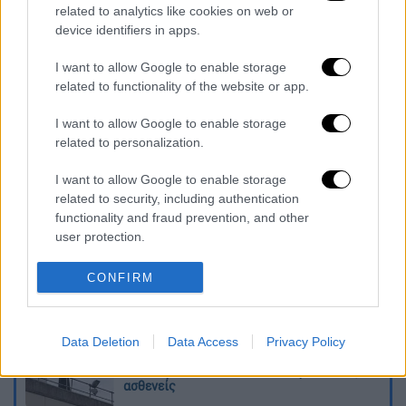
related to analytics like cookies on web or
device identifiers in apps.
I want to allow Google to enable storage
related to functionality of the website or app.
καταχώρηση
I want to allow Google to enable storage
related to personalization.
Διαβάστε ακόμη
I want to allow Google to enable storage
related to security, including authentication
Εκτελέσεις, συλλήψεις και νέοι
functionality and fraud prevention, and other
περιορισμοί: Το Ιράν σκληραίνει τη γραμμή
στο εσωτερικό εν μέσω πολέμου
user protection.
CONFIRM
Η πρώτη δήλωση της οικογένειας της
38χρονης Βρετανίδας που δολοφονήθηκε
στην Κυψέλη
Data Deletion
Data Access
Privacy Policy
Ντύθηκε «Χάρος», ανέβηκε στην οροφή
νοσοκομείου και κοιτούσε επίμονα τους
ασθενείς