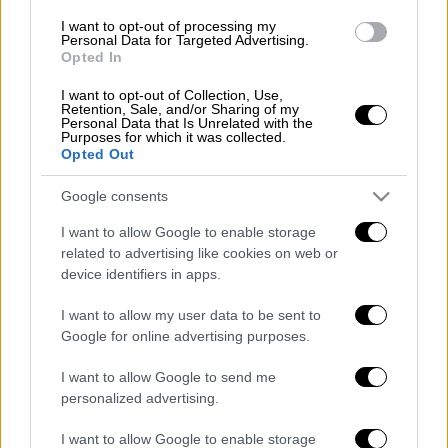
συμπεριλαμβανομένου ΦΠΑ
111.500 ευρώ
.
I want to opt-out of processing my
Personal Data for Targeted Advertising.
Στην επιχείρηση επιβλήθηκε
πρόστιμο
Opted In
56.000
ευρώ, όπως προβλέπει ο νόμος, και
I want to opt-out of Collection, Use,
στο κατάστημα μπήκε
λουκέτο
για 48 ώρες.
Retention, Sale, and/or Sharing of my
Personal Data that Is Unrelated with the
Purposes for which it was collected.
Ταυτόχρονα, οι ελεγκτές εξετάζουν και τις
Opted Out
κινήσεις και άλλων καταστημάτων της
γνωστής αλυσίδας ρούχων, για να
Google consents
διαπιστώσουν αν υπάρχουν άλλες
I want to allow Google to enable storage
παραβάσεις.
related to advertising like cookies on web or
device identifiers in apps.
I want to allow my user data to be sent to
Τα σχολιά σας δημοσιεύονται άμεσα με δική σας ευθύνη. Το
Google for online advertising purposes.
ΕΘΝΟΣ θα παρεμβαίνει και τα προσβλητικά σχόλια θα
διαγράφονται
I want to allow Google to send me
personalized advertising.
I want to allow Google to enable storage