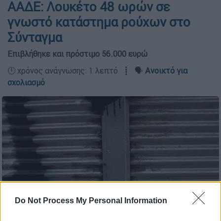
ΑΑΔΕ: Λουκέτο 48 ωρών σε
γνωστό κατάστημα ρούχων στο
Σύνταγμα
Επιβλήθηκε και πρόστιμο 56.000 ευρώ
🕛 χρόνος ανάγνωσης: 1 λεπτό ┋ 🗣️
Ανοικτό για
σχολιασμό
Do Not Process My Personal Information