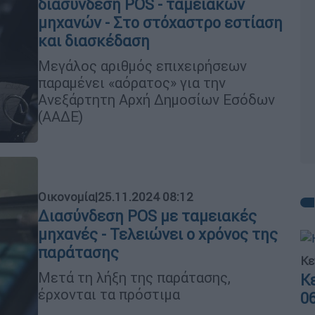
διασύνδεση POS - ταμειακών
μηχανών - Στο στόχαστρο εστίαση
και διασκέδαση
Μεγάλος αριθμός επιχειρήσεων
παραμένει «αόρατος» για την
Ανεξάρτητη Αρχή Δημοσίων Εσόδων
(ΑΑΔΕ)
Οικονομία
|
25.11.2024 08:12
Διασύνδεση POS με ταμειακές
μηχανές - Τελειώνει ο χρόνος της
παράτασης
Κε
Μετά τη λήξη της παράτασης,
Κ
έρχονται τα πρόστιμα
0