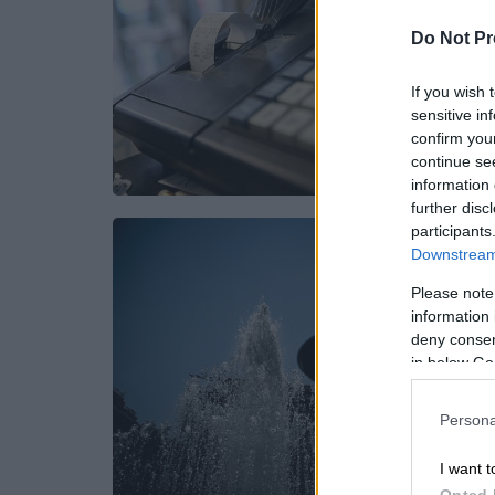
Do Not Pr
If you wish 
sensitive in
confirm you
continue se
information 
further disc
participants
Downstream 
Please note
information 
deny consent
in below Go
Persona
I want t