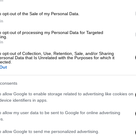
In
o opt-out of the Sale of my Personal Data.
Οικονομία
|
17.06.2024 09:40
In
ΑΑΔΕ: Σαφάρι ελέγχων για
to opt-out of processing my Personal Data for Targeted
«πειραγμένες» ταμειακές μηχανές -
ing.
In
Πότε θα «σφραγίζεται» η επιχείρηση
o opt-out of Collection, Use, Retention, Sale, and/or Sharing
Σαφάρι ελέγχων για
ersonal Data that Is Unrelated with the Purposes for which it
lected.
«πειραγμένες» ταμειακές μηχανές ξεκινού
Out
τη φετινή τουριστική περίοδο οι
ελεγκτές
consents
o allow Google to enable storage related to advertising like cookies on
evice identifiers in apps.
o allow my user data to be sent to Google for online advertising
Οικονομία
|
17.06.2024 08:43
s.
ΑΑΔΕ: Λουκέτο 48 ωρών σε
to allow Google to send me personalized advertising.
γνωστό πολυκατάστημα ρούχων