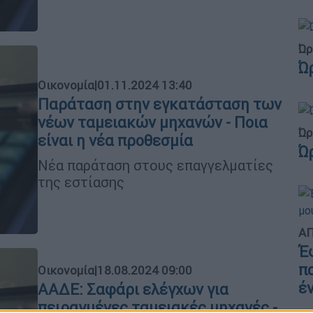
Ώρ
Ώ
Οικονομία
|
01.11.2024 13:40
Παράταση στην εγκατάσταση των
νέων ταμειακών μηχανών - Ποια
Ώρ
είναι η νέα προθεσμία
Ώ
Νέα παράταση στους επαγγελματίες
της εστίασης
ΑΠ
Έ
π
Οικονομία
|
18.08.2024 09:00
έ
ΑΑΔΕ: Σαφάρι ελέγχων για
πειραγμένες ταμειακές μηχανές -