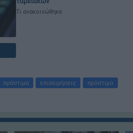
ταμειακών
Τι ανακοινώθηκε
πρόστιμα
επιχειρήσεις
πρόστιμο