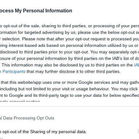
Βαριά πρόστιμα στους
ocess My Personal Information
επιτήδειους
Κε
Οι ποινές για όσους παρεμβαίνουν
Κ
to opt-out of the sale, sharing to third parties, or processing of your per
στη λειτουργία των ταμειακών
formation for targeted advertising by us, please use the below opt-out s
0
μηχανών είναι ιδιαίτερα βαριές
r selection. Please note that after your opt-out request is processed y
eing interest-based ads based on personal information utilized by us or
disclosed to third parties prior to your opt-out. You may separately opt-
losure of your personal information by third parties on the IAB’s list of
. This information may also be disclosed by us to third parties on the
IA
Participants
that may further disclose it to other third parties.
Οικονομία
|
04.08.2024 10:00
 that this website/app uses one or more Google services and may gath
Έσφιξε ο κλοιός για την εστίαση:
including but not limited to your visit or usage behaviour. You may click 
Η εφορία γνωρίζει μέχρι και ποια
 to Google and its third-party tags to use your data for below specifi
τραπέζια είναι ελεύθερα
ogle consent section.
Πώς λειτουργούν οι έξυπνες
l Data Processing Opt Outs
ταμειακές μηχανές
o opt-out of the Sharing of my personal data.