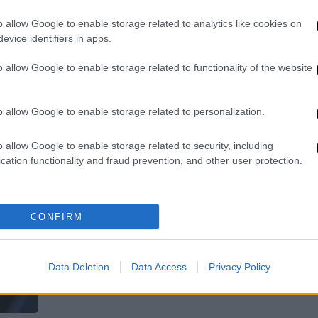
στο Σύνταγμα
o allow Google to enable storage related to analytics like cookies on
Επιβλήθηκε και πρόστιμο 56.000
evice identifiers in apps.
ευρώ
o allow Google to enable storage related to functionality of the website
o allow Google to enable storage related to personalization.
o allow Google to enable storage related to security, including
cation functionality and fraud prevention, and other user protection.
Οικονομία
|
03.05.2024 06:55
ΑΑΔΕ: Μέχρι πότε δόθηκε
παράταση για τη διασύνδεση
CONFIRM
ταμειακών
Ποιες επιχειρήσεις αφορά
Data Deletion
Data Access
Privacy Policy