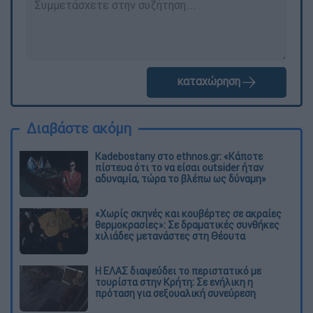
καταχώρηση
Διαβάστε ακόμη
Kadebostany στο ethnos.gr: «Κάποτε
πίστευα ότι το να είσαι outsider ήταν
αδυναμία, τώρα το βλέπω ως δύναμη»
«Χωρίς σκηνές και κουβέρτες σε ακραίες
θερμοκρασίες»: Σε δραματικές συνθήκες
χιλιάδες μετανάστες στη Θέουτα
Η ΕΛΑΣ διαψεύδει το περιστατικό με
τουρίστα στην Κρήτη: Σε ενήλικη η
πρόταση για σεξουαλική συνεύρεση