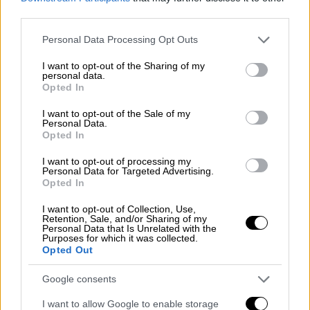
υπόνοιες
για
φοροδιαφυγή
ύψους 1,5 εκατ.
third parties.
ευρώ
και ξέπλυμα μαύρου χρήματος,
Please note that this website/app uses one or more Google
αντίστοιχου ύψους, από τον γνωστό
Personal Data Processing Opt Outs
services and may gather and store information including but
τραγουδιστή και ήδη έχει προχωρήσει η
not limited to your visit or usage behaviour. You may click to
I want to opt-out of the Sharing of my
Αρχή
personal data.
grant or deny consent to Google and its third-party tags to
Opted In
σε
δέσμευση
της
κινητής
και
ακίνητης
της
π
use your data for below specified purposes in below Google
consent section.
εριουσίας
του.
I want to opt-out of the Sale of my
Personal Data.
Opted In
Η έρευνα της Αρχής εντόπισε τη
φοροδιαφυγή του τραγουδιστή
όχι από τον
I want to opt-out of processing my
Personal Data for Targeted Advertising.
χώρο του θεάματος
και της πίστας
αλλά από
Opted In
εταιρεία που έχει
. Η Αρχή, μετά
I want to opt-out of Collection, Use,
από
πολύμηνη έρευνα
, προχώρησε
Retention, Sale, and/or Sharing of my
Personal Data that Is Unrelated with the
σε
δέσμευση
της κινητής και ακίνητης
Purposes for which it was collected.
περιουσίας του τραγουδιστή, προσωπικών
Opted Out
λογαριασμών, λογαριασμών της επίμαχης
Google consents
εταιρείας,
σκαφών
αλλά και τραπεζικών
θυρίδων -εφόσον βρεθούν-, έως 1,5 εκατ.
I want to allow Google to enable storage