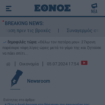
BREAKING NEWS:
ση πριν τις βροχές
Συναγερμός στον Λυκ
δημοφιλές τώρα:
«Θέλω τον πατέρα μου»: 27χρονη
παρέσυρε νύφη λίγες ώρες μετά το γάμο της και ζητούσε
να πάει σπίτι...
┋
Οικονομία
┋
05.07.2024 17:54
Newsroom
Ενότητες στο άρθρο:
📌 Πώς η Αρχή έφτασε στη δέσμευση της περιουσίας του