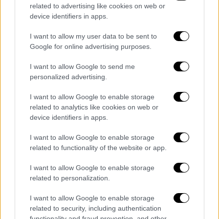
related to advertising like cookies on web or
ευρώ.
device identifiers in apps.
Στο πόρισμα της Αρχής γίνεται αναφορά
I want to allow my user data to be sent to
στις
χαμηλές
φορολογικές δηλώσεις
που
Google for online advertising purposes.
έχει υποβάλει ο τραγουδιστής και
ειδικότερα φέρεται ότι την
τελευταία
I want to allow Google to send me
personalized advertising.
πενταετία
στις δηλώσεις του
καταγράφεται
εισόδημα
περίπου 50.000
I want to allow Google to enable storage
ευρώ
ετησίως.
related to analytics like cookies on web or
device identifiers in apps.
Το ύψος του ποσού φάνηκε ύποπτο στους
ελεγκτές της Αρχής, καθώς θεωρείται
I want to allow Google to enable storage
related to functionality of the website or app.
ιδιαιτέρως χαμηλό για τέτοιου μεγέθους
καλλιτέχνη.
I want to allow Google to enable storage
related to personalization.
Στον φάκελο περιλαμβάνονται όλα τα
στοιχεία που έχουν συγκεντρώσει οι
I want to allow Google to enable storage
ελεγκτές και μαζί με το πόρισμα της Αρχής
related to security, including authentication
functionality and fraud prevention, and other