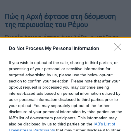
Πώς η Αρχή έφτασε στη δέσμευση
της περιουσίας του Ρέμου
Ευρεία δημοσιότητα έχει λάβει η υπόθεση
της έρευνας της
Αρχής κατά της
Do Not Process My Personal Information
Νομιμοποίησης Εσόδων από Εγκληματικές
Δραστηριότητες
για ενδεχόμενη
If you wish to opt-out of the sale, sharing to third parties, or
φοροδιαφυγή από τον
Αντώνη Ρέμο
. Ο
processing of your personal or sensitive information for
τραγουδιστής, μέσω των δικηγόρων του
targeted advertising by us, please use the below opt-out
section to confirm your selection. Please note that after your
Στάθη Μπακάλη και Μιχάλη
opt-out request is processed you may continue seeing
Δημητρακόπουλου, τονίζει πως δεν έχει
interest-based ads based on personal information utilized by
διαπράξει ποτέ του διαφυγή.
us or personal information disclosed to third parties prior to
your opt-out. You may separately opt-out of the further
Στο πόρισμα της Αρχής Καταπολέμησης της
disclosure of your personal information by third parties on the
Νομιμοποίησης Εσόδων από Εγκληματικές
IAB’s list of downstream participants. This information may
also be disclosed by us to third parties on the
IAB’s List of
Δραστηριότητες διατυπώνονται
σοβαρές
Downstream Participants
that may further disclose it to other