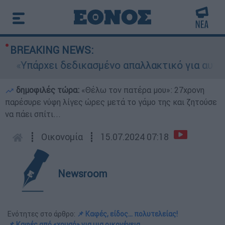
BREAKING NEWS:
Υπάρχει δεδικασμένο απαλλακτικό για αυτήν»: Τι
δημοφιλές τώρα:
«Θέλω τον πατέρα μου»: 27χρονη
παρέσυρε νύφη λίγες ώρες μετά το γάμο της και ζητούσε
να πάει σπίτι...
┋
Οικονομία
┋
15.07.2024 07:18
Newsroom
Ενότητες στο άρθρο:
📌 Καφές, είδος… πολυτελείας!
📌 Καφές από «χρυσό» για μια οικογένεια