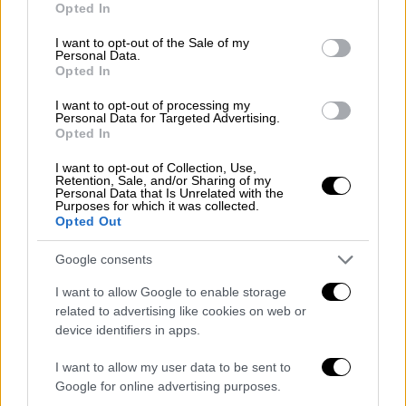
«Καμιά φορά αξίζει να πάρουμε take away, να
Opted In
use your data for below specified purposes in below Google
πάμε να αράξουμε κάπου παράδειγμα στον
consent section.
I want to opt-out of the Sale of my
Λευκό
Πύργο
να πιούμε το καφεδάκι μας
Personal Data.
εκεί πέρα, παρέα, όμορφα κι ωραία. Από το
Opted In
να δώσουμε τα 5 καλύτερα να δώσουμε τα 2»
I want to opt-out of processing my
παραδέχεται καταναλωτής στην κάμερα του
Personal Data for Targeted Advertising.
Opted In
OPEN
.
I want to opt-out of Collection, Use,
Την ίδια στιγμή, σύμφωνα με την
Μαρία
Retention, Sale, and/or Sharing of my
Personal Data that Is Unrelated with the
Ζαφειρίου
, οι επιχειρηματίες διαπιστώνουν
Purposes for which it was collected.
Opted Out
καθημερινά, μείωση της κατανάλωσης, ήδη
από την πρώτη μέρα εφαρμογής του μέτρου.
Google consents
«Αναγκαστικά θα επιλέξουν, να πάνε κάπου
I want to allow Google to enable storage
related to advertising like cookies on web or
αλλού ή να πάρουν ένα καφέ take away στο
device identifiers in apps.
χέρι που είναι ακόμη στο 13%» ανέφερε ο
Απόστολος
Παπαδόπουλος
που είναι
I want to allow my user data to be sent to
ιδιοκτήτης καταστήματος εστίασης. Στο
Google for online advertising purposes.