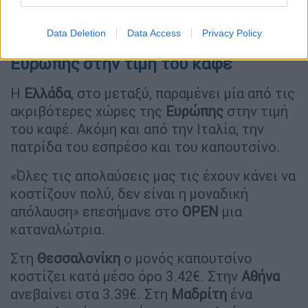
πληρώσει 20 ευρώ.
Data Deletion
Data Access
Privacy Policy
Από τις ακριβότερες χώρες της
Ευρώπης στην τιμή του καφέ
H
Ελλάδα
, στο μεταξύ, παραμένει μία από τις
ακριβότερες χώρες της
Ευρώπης
στην τιμή
του καφέ. Ακόμη και από την Ιταλία, την
πατρίδα του εσπρέσο και του καπουτσίνο.
«Όλες τις απολαύσεις μας τις έχουν κάνει να
κοστίζουν πολύ, δεν είναι η μοναδική
απόλαυση» επεσήμανε στο
OPEN
μια
καταναλώτρια.
Στη
Θεσσαλονίκη
ο μονός καπουτσίνο
κοστίζει κατά μέσο όρο 3.42€. Στην
Αθήνα
ανεβαίνει στα 3.39€. Στη
Μαδρίτη
ένα