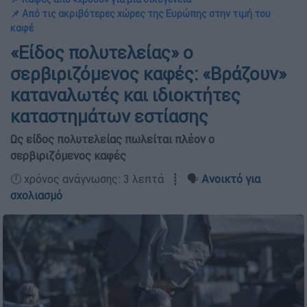
📌 Από τις ακριβότερες χώρες της Ευρώπης στην τιμή του
καφέ
«Είδος πολυτελείας» ο
σερβιριζόμενος καφές: «Βράζουν»
καταναλωτές και ιδιοκτήτες
καταστημάτων εστίασης
Ως είδος πολυτελείας πωλείται πλέον ο
σερβιριζόμενος καφές
🕛 χρόνος ανάγνωσης: 3 λεπτά ┋ 🗣️
Ανοικτό για
σχολιασμό