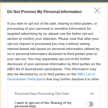
Do Not Process My Personal Information
If you wish to opt-out of the sale, sharing to third parties, or
processing of your personal or sensitive information for
targeted advertising by us, please use the below opt-out
video
section to confirm your selection. Please note that after your
opt-out request is processed you may continue seeing
interest-based ads based on personal information utilized by
us or personal information disclosed to third parties prior to
your opt-out. You may separately opt-out of the further
disclosure of your personal information by third parties on the
Καφές, είδος… πολυτελείας!
IAB’s list of downstream participants. This information may
also be disclosed by us to third parties on the
IAB’s List of
Με τον
σερβιριζόμενο
καφέ
ν
α φτάνει ακόμη
Downstream Participants
that may further disclose it to other
third parties.
και τα 5 ευρώ, αφού ο ΦΠΑ επανήλθε στο
24%, οι καταναλωτές τον θεωρούν πλέον
Please note that this website/app uses one or more Google
Personal Data Processing Opt Outs
services and may gather and store information including but
είδος πολυτελείας.
not limited to your visit or usage behaviour. You may click to
I want to opt-out of the Sharing of my
personal data.
grant or deny consent to Google and its third-party tags to