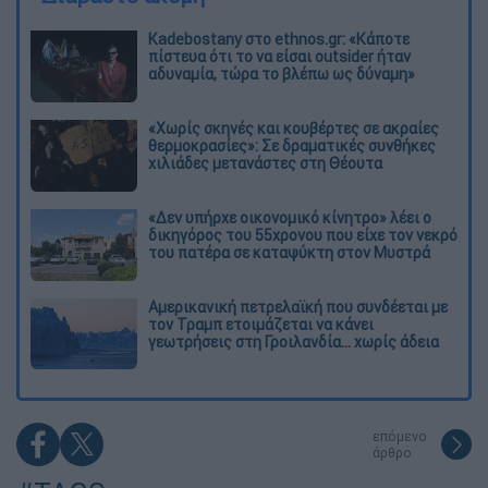
Kadebostany στο ethnos.gr: «Κάποτε
πίστευα ότι το να είσαι outsider ήταν
αδυναμία, τώρα το βλέπω ως δύναμη»
«Χωρίς σκηνές και κουβέρτες σε ακραίες
θερμοκρασίες»: Σε δραματικές συνθήκες
χιλιάδες μετανάστες στη Θέουτα
«Δεν υπήρχε οικονομικό κίνητρο» λέει ο
δικηγόρος του 55χρονου που είχε τον νεκρό
του πατέρα σε καταψύκτη στον Μυστρά
Αμερικανική πετρελαϊκή που συνδέεται με
τον Τραμπ ετοιμάζεται να κάνει
γεωτρήσεις στη Γροιλανδία... χωρίς άδεια
επόμενο
άρθρο