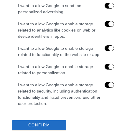
ίδιο μήκος κύματος και η αναφορά του ο
I want to allow Google to send me
Νικόλαου
Παυλίδη
, που είναι επίσης
personalized advertising.
ιδιοκτήτης καταστήματος εστίασης: «Για
κάποια παρέα που θα είναι 3 άτομα, 4
I want to allow Google to enable storage
related to analytics like cookies on web or
τέσσερα άτομα για ποιο λόγο να δώσουνε
device identifiers in apps.
ένα ευρώ συν ας πούμε για να κάτσουνε».
I want to allow Google to enable storage
Καφές από «χρυσό» για μια οικογένεια
related to functionality of the website or app.
Ενδεικτικά, μία τετραμελής οικογένεια όταν
I want to allow Google to enable storage
πριν την αύξηση του ΦΠΑ από το 13% στο
related to personalization.
24%, πλήρωνε για δύο καφέδες και δύο
I want to allow Google to enable storage
αναψυκτικά 18 ευρώ, από την περασμένη
related to security, including authentication
Δευτέρα πληρώνει 20 ευρώ, με την αύξηση
functionality and fraud prevention, and other
να φτάνει το 11%.
user protection.
Ενδεικτικά έως τις 30 Ιουνίου για 2 καφέδες
και 2 αναψυκτικά μια οικογένεια πλήρωνε 18
CONFIRM
ευρώ. Από 1 Ιουλίου για τα ίδια προϊόντα θα