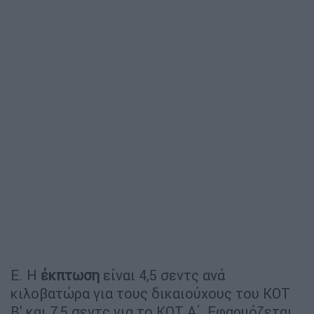
Ε. Η
έκπτωση
είναι 4,5 σεντς ανά
κιλοβατώρα για τους δικαιούχους του ΚΟΤ
Β' και 7,5 σεντς για το ΚΟΤ Α΄. Εφαρμόζεται