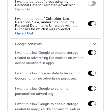
ηλεκτρονικά μέσω της ΗΔΙΚΑ, από τον
I want to opt-out of processing my
Personal Data for Targeted Advertising.
υπόχρεο υποβολής δήλωσης φορολογίας
Opted In
εισοδήματος του νοικοκυριού ή τον/τη
I want to opt-out of Collection, Use,
σύζυγό του με απαραίτητη προϋπόθεση η
Retention, Sale, and/or Sharing of my
Personal Data that Is Unrelated with the
παροχή ηλεκτρικής ενέργειας να είναι ήδη
Purposes for which it was collected.
στο όνομα του υπόχρεου ή του της συζύγου.
Opted Out
Κάθε νοικοκυριό λαμβάνει το ΚΟΤ μόνον για
Google consents
την παροχή της κύρια κατοικίας.
I want to allow Google to enable storage
Γ. Το ΚΟΤ εφαρμόζεται για το
σύνολο
της
related to advertising like cookies on web or
τετραμηνιαίας κατανάλωσης
και έως τα
device identifiers in apps.
αντίστοιχα όρια που προβλέπονται για κάθε
I want to allow my user data to be sent to
κατηγορία δικαιούχου έχουν ως εξής:
Google for online advertising purposes.
Μονοπρόσωπο νοικοκυριό 1400
I want to allow Google to send me
κιλοβατώρες
personalized advertising.
Νοικοκυριό με δύο ενήλικα μέλη ή
I want to allow Google to enable storage
μονογονεϊκή οικογένεια με ένα ανήλικο
related to analytics like cookies on web or