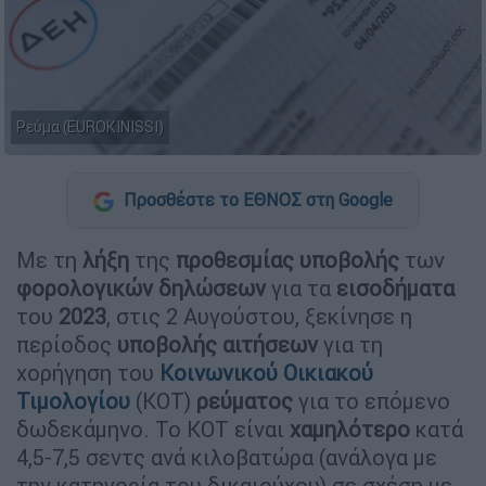
Ρεύμα (EUROKINISSI)
Προσθέστε το ΕΘΝΟΣ στη Google
Με τη
λήξη
της
προθεσμίας υποβολής
των
φορολογικών δηλώσεων
για τα
εισοδήματα
του
2023
, στις 2 Αυγούστου, ξεκίνησε η
περίοδος
υποβολής αιτήσεων
για τη
χορήγηση του
Κοινωνικού Οικιακού
Τιμολογίου
(ΚΟΤ)
ρεύματος
για το επόμενο
δωδεκάμηνο. Το ΚΟΤ είναι
χαμηλότερο
κατά
4,5-7,5 σεντς ανά κιλοβατώρα (ανάλογα με
την κατηγορία του δικαιούχου) σε σχέση με