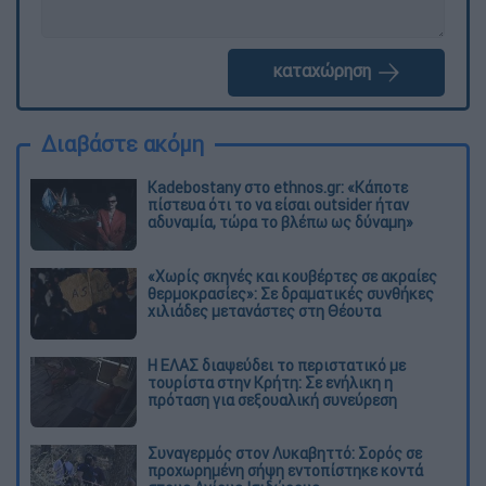
καταχώρηση
Διαβάστε ακόμη
Kadebostany στο ethnos.gr: «Κάποτε
πίστευα ότι το να είσαι outsider ήταν
αδυναμία, τώρα το βλέπω ως δύναμη»
«Χωρίς σκηνές και κουβέρτες σε ακραίες
θερμοκρασίες»: Σε δραματικές συνθήκες
χιλιάδες μετανάστες στη Θέουτα
Η ΕΛΑΣ διαψεύδει το περιστατικό με
τουρίστα στην Κρήτη: Σε ενήλικη η
πρόταση για σεξουαλική συνεύρεση
Συναγερμός στον Λυκαβηττό: Σορός σε
προχωρημένη σήψη εντοπίστηκε κοντά