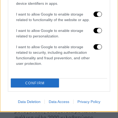
μέλος 1600 κιλοβατώρες
device identifiers in apps.
Νοικοκυριό με δύο ενήλικα μέλη και ένα
ανήλικο μέλος ή μονογονεϊκή
I want to allow Google to enable storage
related to functionality of the website or app.
οικογένεια με δύο ανήλικα μέλη 1700
κιλοβατώρες
I want to allow Google to enable storage
Νοικοκυριό με τρία ενήλικα μέλη ή δύο
related to personalization.
ενήλικα και δύο ανήλικα μέλη ή
I want to allow Google to enable storage
μονογονεϊκή οικογένεια με τρία ανήλικα
related to security, including authentication
μέλη 1800 κιλοβατώρες
functionality and fraud prevention, and other
Νοικοκυριό με τρία ενήλικα και ένα
user protection.
ανήλικο μέλος ή δύο ενήλικα και τρία
ανήλικα μέλη ή μονογονεϊκή οικογένεια
με τέσσερα ανήλικα μέλη 1900
CONFIRM
κιλοβατώρες
Νοικοκυριό με τέσσερα ενήλικα μέλη ή
Data Deletion
Data Access
Privacy Policy
δύο ενήλικα και τέσσερα ανήλικα μέλη ή
μονογονεϊκή οικογένεια με πέντε
ανήλικα μέλη 2000 κιλοβατώρες.