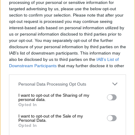
φορολογητέα αξία, έως το ποσό των 120.000
processing of your personal or sensitive information for
ευρώ για το μονοπρόσωπο νοικοκυριό,
targeted advertising by us, please use the below opt-out
section to confirm your selection. Please note that after your
προσαυξανόμενη κατά 15.000 ευρώ για κάθε
opt-out request is processed you may continue seeing
πρόσθετο μέλος και έως ανώτατο όριο
interest-based ads based on personal information utilized by
180.000 ευρώ.
us or personal information disclosed to third parties prior to
your opt-out. You may separately opt-out of the further
iii. Τα μέλη του νοικοκυριού δεν εμπίπτουν
disclosure of your personal information by third parties on the
στις
διατάξεις
του
φόρου πολυτελείας
και
IAB’s list of downstream participants. This information may
also be disclosed by us to third parties on the
IAB’s List of
δεν δηλώνουν δαπάνες διαβίωσης για
Downstream Participants
that may further disclose it to other
αμοιβές πληρωμάτων σκαφών αναψυχής,
third parties.
δίδακτρα σε ιδιωτικά σχολεία και για
Please note that this website/app uses one or more Google
οικιακούς βοηθούς, οδηγούς αυτοκινήτων,
Personal Data Processing Opt Outs
services and may gather and store information including but
δασκάλους και λοιπό προσωπικό.
not limited to your visit or usage behaviour. You may click to
I want to opt-out of the Sharing of my
personal data.
grant or deny consent to Google and its third-party tags to
Β. Η
αίτηση ένταξης
στο ΚΟΤ υποβάλλεται
Opted In
use your data for below specified purposes in below Google
κάθε χρόνο προκειμένου να γίνει
consent section.
I want to opt-out of the Sale of my
επανέλεγχος των προϋποθέσεων ένταξης σε
Personal Data.
Opted In
αυτό. Οι αιτήσεις υποβάλλονται