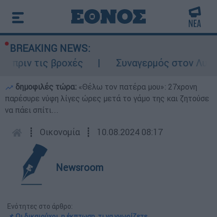
BREAKING NEWS:
ιν τις βροχές
Συναγερμός στον Λυκαβηττ
δημοφιλές τώρα:
«Θέλω τον πατέρα μου»: 27χρονη
παρέσυρε νύφη λίγες ώρες μετά το γάμο της και ζητούσε
να πάει σπίτι...
┋
Οικονομία
┋
10.08.2024 08:17
Newsroom
Ενότητες στο άρθρο:
📌 Οι δικαιούχοι, η έκπτωση, τι να γνωρίζετε