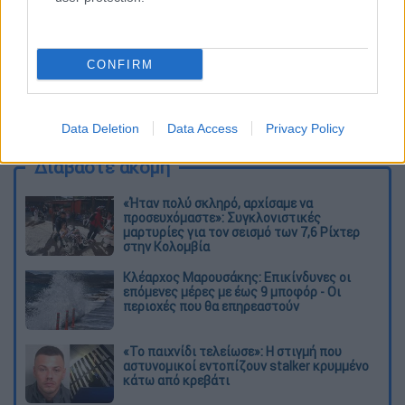
CONFIRM
καταχώρηση
Data Deletion
Data Access
Privacy Policy
Διαβάστε ακόμη
«Ήταν πολύ σκληρό, αρχίσαμε να
προσευχόμαστε»: Συγκλονιστικές
μαρτυρίες για τον σεισμό των 7,6 Ρίχτερ
στην Κολομβία
Κλέαρχος Μαρουσάκης: Επικίνδυνες οι
επόμενες μέρες με έως 9 μποφόρ - Οι
περιοχές που θα επηρεαστούν
«Το παιχνίδι τελείωσε»: Η στιγμή που
αστυνομικοί εντοπίζουν stalker κρυμμένο
κάτω από κρεβάτι