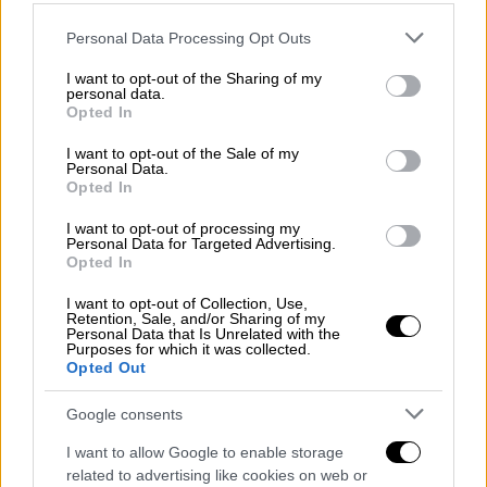
myAlphaWeb και myAlphaMobile.
Please note that this website/app uses one or more Google
Personal Data Processing Opt Outs
services and may gather and store information including but
ΔΙΑΒΑΣΤΕ ΕΠΙΣΗΣ
not limited to your visit or usage behaviour. You may click to
I want to opt-out of the Sharing of my
personal data.
grant or deny consent to Google and its third-party tags to
Opted In
use your data for below specified purposes in below Google
Οικονομία
|
02.09.2024 14:00
consent section.
I want to opt-out of the Sale of my
«Έπεσε» το ebanking της Alpha Bank:
Personal Data.
Σοβαρά τεχνικά προβλήματα για τους
Opted In
χρήστες
I want to opt-out of processing my
Personal Data for Targeted Advertising.
Opted In
I want to opt-out of Collection, Use,
Λυπούμαστε ειλικρινά για την ταλαιπωρία
Retention, Sale, and/or Sharing of my
Personal Data that Is Unrelated with the
και
εργαζόμαστε για την ταχύτερη δυνατή
Purposes for which it was collected.
Opted Out
επίλυση του ζητήματος
. Θα επανέλθουμε με
νέα ενημέρωση για την αποκατάσταση του.
Google consents
Ευχαριστούμε πολύ για την κατανόησή σας
».
I want to allow Google to enable storage
Η προθεσμία για τους επαγγελματίες
related to advertising like cookies on web or