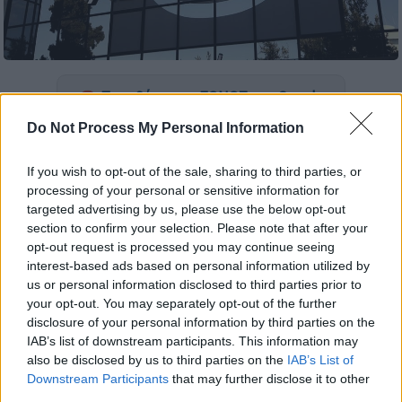
Προσθέστε το ΕΘΝΟΣ στη Google
Do Not Process My Personal Information
Προβλήματα με την εφαρμογή
ebanking
της
Alpha Bank
αντιμετωπίζουν οι χρήστες, ενώ
If you wish to opt-out of the sale, sharing to third parties, or
το
πρόβλημα
δεν επιτρέπει και την
processing of your personal or sensitive information for
targeted advertising by us, please use the below opt-out
πρόσβαση στην υπηρεσία IRIS της
section to confirm your selection. Please note that after your
εφαρμογής.
opt-out request is processed you may continue seeing
interest-based ads based on personal information utilized by
Την ίδια ώρα, με μήνυμα της στην πλατφόρμα
us or personal information disclosed to third parties prior to
X (πρώην Twitter) αναφέρει πως «
θα θέλαμε
your opt-out. You may separately opt-out of the further
να απολογηθούμε στους πελάτες μας
για τις
disclosure of your personal information by third parties on the
IAB’s list of downstream participants. This information may
καθυστερήσεις στη σύνδεση και την
also be disclosed by us to third parties on the
IAB’s List of
πραγματοποίηση
συναλλαγών
που
Downstream Participants
that may further disclose it to other
παρατηρούνται αυτή τη στιγμή μέσω
third parties.