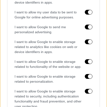
device identifiers in apps.
Υπενθυμίζεται πως οι ελεύθεροι
I want to allow my user data to be sent to
επαγγελματίες έχουν μέχρι το τέλος της
Google for online advertising purposes.
ημέρας περιθώριο για να εγγραφούν στο
σύστημα άμεσων πληρωμών IRIS, ενώ πολλοί
I want to allow Google to send me
personalized advertising.
από αυτούς άφησαν την εγγραφή τους για
τελευταία στιγμή, με αποτέλεσμα το τεχνικό
I want to allow Google to enable storage
πρόβλημα της εφαρμογής να προκαλέσει
related to analytics like cookies on web or
μεγάλη αναστάτωση και πολλές αντιδράσεις
device identifiers in apps.
στα social media.
I want to allow Google to enable storage
related to functionality of the website or app.
I want to allow Google to enable storage
Τα σχολιά σας δημοσιεύονται άμεσα με δική σας ευθύνη. Το
related to personalization.
ΕΘΝΟΣ θα παρεμβαίνει και τα προσβλητικά σχόλια θα
διαγράφονται
I want to allow Google to enable storage
related to security, including authentication
functionality and fraud prevention, and other
user protection.