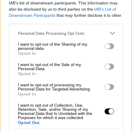
IAB’s list of downstream participants. This information may
also be disclosed by us to third parties on the
IAB’s List of
Ο
Εθνικός Οργανισμός Φαρμάκων
καλεί τους
Downstream Participants
that may further disclose it to other
ενδιαφερόμενους να υποβάλουν αιτήσεις για
third parties.
την σύναψη συμβάσεων, με καθεστώς
Please note that this website/app uses one or more Google
Personal Data Processing Opt Outs
έκδοσης αποδείξεων παροχής υπηρεσιών
services and may gather and store information including but
(ΑΠΥ), διάρκειας δύο ετών με σκοπό την
not limited to your visit or usage behaviour. You may click to
I want to opt-out of the Sharing of my
personal data.
κάλυψη των αναγκών σε προσωπικό.
grant or deny consent to Google and its third-party tags to
Opted In
use your data for below specified purposes in below Google
Διαβάστε περισσότερα στο
proson.gr
consent section.
I want to opt-out of the Sale of my
Personal Data.
Opted In
I want to opt-out of processing my
Τα σχολιά σας δημοσιεύονται άμεσα με δική σας ευθύνη. Το
Personal Data for Targeted Advertising.
ΕΘΝΟΣ θα παρεμβαίνει και τα προσβλητικά σχόλια θα
Opted In
διαγράφονται
I want to opt-out of Collection, Use,
Retention, Sale, and/or Sharing of my
Personal Data that Is Unrelated with the
Purposes for which it was collected.
Opted Out