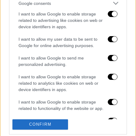
Google consents
I want to allow Google to enable storage
related to advertising like cookies on web or
καταχώρηση
device identifiers in apps.
I want to allow my user data to be sent to
Διαβάστε ακόμη
Google for online advertising purposes.
I want to allow Google to send me
Επιστήμονες ανακάλυψαν τον τέταρτο
γνωστό τύπο μεταδοτικού καρκίνου στον
personalized advertising.
κόσμο
I want to allow Google to enable storage
related to analytics like cookies on web or
Μουντιάλ 2026: «Θα ανατινάξω τον Μέσι με
τέσσερις βόμβες» - Οι τρομοκρατικές
device identifiers in apps.
απειλές που ερεύνησε το FBI
I want to allow Google to enable storage
Φρίκη στην Κρήτη: Τουρίστας μπήκε σε
related to functionality of the website or app.
κατάστημα και ρώτησε πόσο «κοστίζει»
ανήλικο κορίτσι για να ασελγήσει πάνω του
I want to allow Google to enable storage
CONFIRM
related to personalization.
Marfin: «Δεν έχω καμία σχέση με την