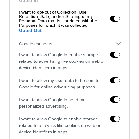
Opted In
28η Οκτωβρίου: Πώς αμείβονται όσοι
εργάζονται
I want to opt-out of Collection, Use,
Retention, Sale, and/or Sharing of my
Personal Data that Is Unrelated with the
Purposes for which it was collected.
Opted Out
Για περισσότερα μπείτ
ε στην ΗΜΕΡΗΣΙΑ
Google consents
I want to allow Google to enable storage
related to advertising like cookies on web or
device identifiers in apps.
Τα σχολιά σας δημοσιεύονται άμεσα με δική σας ευθύνη. Το
ΕΘΝΟΣ θα παρεμβαίνει και τα προσβλητικά σχόλια θα
διαγράφονται
I want to allow my user data to be sent to
Google for online advertising purposes.
I want to allow Google to send me
personalized advertising.
I want to allow Google to enable storage
related to analytics like cookies on web or
device identifiers in apps.