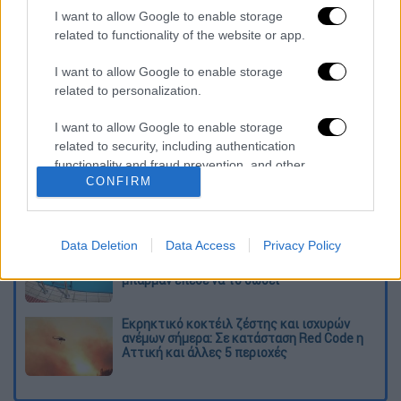
καταχώρηση
I want to allow Google to enable storage
related to functionality of the website or app.
Διαβάστε ακόμη
I want to allow Google to enable storage
related to personalization.
Από το Μίσιγκαν στον Λευκό Οίκο: Τι
σημαίνει η νίκη του Αμπντούλ Ελ-Σαγέντ
I want to allow Google to enable storage
για τους Δημοκρατικούς
related to security, including authentication
functionality and fraud prevention, and other
O στρατηγός ήταν σχιζοφρενής, εμμονικός,
CONFIRM
user protection.
πλησίαζε τα 75 όταν τον αντάμωσε η δόξα –
Εκείνος που άλλαξε την πορεία της
Ιστορίας!
Data Deletion
Data Access
Privacy Policy
Πώς πνίγηκε το 4χρονο παιδί σε πισίνα
στην Πάρο: Οι γονείς ήταν στη θάλασσα, ο
μπάρμαν έπεσε να το σώσει
Εκρηκτικό κοκτέιλ ζέστης και ισχυρών
ανέμων σήμερα: Σε κατάσταση Red Code η
Αττική και άλλες 5 περιοχές