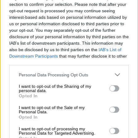
section to confirm your selection. Please note that after your
opt-out request is processed you may continue seeing
Εφορία (ΕUROKINISSI)
interest-based ads based on personal information utilized by
us or personal information disclosed to third parties prior to
your opt-out. You may separately opt-out of the further
disclosure of your personal information by third parties on the
Προσθέστε το ΕΘΝΟΣ στη Google
IAB’s list of downstream participants. This information may
also be disclosed by us to third parties on the
IAB’s List of
Χαμηλά εισοδήματα δήλωσαν οι
ελεύθεροι
Downstream Participants
that may further disclose it to other
επαγγελματίες
παρά τον τεκμαρτό τρόπο
third parties.
φορολόγησης
τους όπως αποκαλύπτουν τα
Please note that this website/app uses one or more Google
Personal Data Processing Opt Outs
στοιχεία
της
ΑΑΔΕ
για
τους μέσους
τζίρους
services and may gather and store information including but
που εμφάνισαν στις φετινές φορολογικές
not limited to your visit or usage behaviour. You may click to
I want to opt-out of the Sharing of my
personal data.
grant or deny consent to Google and its third-party tags to
δηλώσεις 869.542 επαγγελματίες και
Opted In
use your data for below specified purposes in below Google
ατομικές επιχειρήσεις.
consent section.
I want to opt-out of the Sale of my
Personal Data.
Opted In
ΔΙΑΒΑΣΤΕ ΕΠΙΣΗΣ
I want to opt-out of processing my
Personal Data for Targeted Advertising.
Οικονομία
|
21.10.2024 08:30