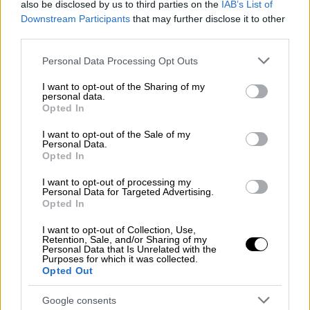
also be disclosed by us to third parties on the
IAB’s List of
Φώσκολος
, το φυσικό αέριο που θα αγοράζει
Downstream Participants
that may further disclose it to other
πλέον ως
υγροποιημένο φυσικό αέριο
η
third parties.
Ευρώπη, προκειμένου να αναπληρώσει τις
Please note that this website/app uses one or more Google
Personal Data Processing Opt Outs
ροές που περνούσαν από την Ουκρανία, θα
services and may gather and store information including but
είναι 40% ακριβότερο. Οι εκτιμήσεις των
not limited to your visit or usage behaviour. You may click to
I want to opt-out of the Sharing of my
personal data.
ενεργειακών αναλυτών λένε ότι
το έξτρα
grant or deny consent to Google and its third-party tags to
Opted In
use your data for below specified purposes in below Google
κόστος θα είναι 70 δισεκατομμύρια το
consent section.
I want to opt-out of the Sale of my
χρόνο
. Η Ευρώπη εισάγει 500
Personal Data.
δισεκατομμύρια κυβικά μέτρα φυσικού
Opted In
αερίου το χρόνο. Δεν παράγει φυσικό αέριο,
I want to opt-out of processing my
το εισάγει ολόκληρο. Και το έξτρα κόστος
Personal Data for Targeted Advertising.
Opted In
γι΄αυτή την κατάσταση, η οποία
δημιουργείται από τη διακοπή των ροών
I want to opt-out of Collection, Use,
Retention, Sale, and/or Sharing of my
μέσω Ουκρανίας, θα είναι 70 δισεκατομμύρια
Personal Data that Is Unrelated with the
Purposes for which it was collected.
ευρώ το χρόνο - με την τιμή αυτή τη στιγμή
Opted Out
στα 50 ευρώ τη θερμική μεγαβατώρα, ενώ
μπορεί να έχουμε και νέα αύξηση. Αυτό το
Google consents