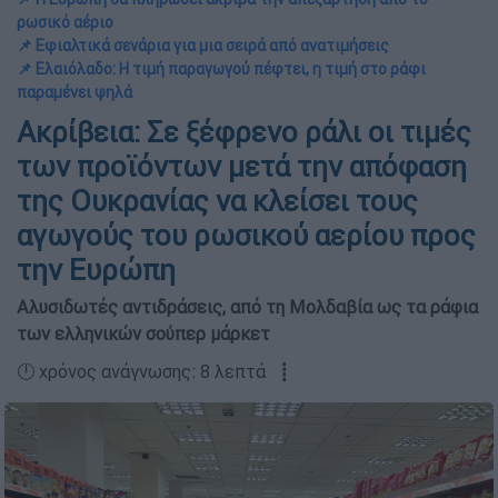
ρωσικό αέριο
📌 Εφιαλτικά σενάρια για μια σειρά από ανατιμήσεις
📌 Ελαιόλαδο: Η τιμή παραγωγού πέφτει, η τιμή στο ράφι
παραμένει ψηλά
Ακρίβεια: Σε ξέφρενο ράλι οι τιμές
των προϊόντων μετά την απόφαση
της Ουκρανίας να κλείσει τους
αγωγούς του ρωσικού αερίου προς
την Ευρώπη
Αλυσιδωτές αντιδράσεις, από τη Μολδαβία ως τα ράφια
των ελληνικών σούπερ μάρκετ
🕛 χρόνος ανάγνωσης: 8 λεπτά ┋