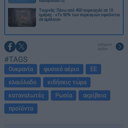
ναυαγοσώστη
Τουρνάς: Πάνω από 400 πυρκαγιές σε 10
ημέρες - «Το 90% των πυρκαγιών οφείλεται
σε αμέλεια»
επόμενο
άρθρο
#TAGS
Ουκρανία
φυσικό αέριο
ΕΕ
ελαιόλαδο
ειδήσεις τώρα
καταναλωτές
Ρωσία
ακρίβεια
προϊόντα