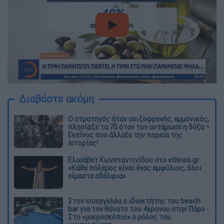
video
Διαβάστε ακόμη
O στρατηγός ήταν σχιζοφρενής, εμμονικός,
πλησίαζε τα 75 όταν τον αντάμωσε η δόξα –
Εκείνος που άλλαξε την πορεία της
Ιστορίας!
Ελισάβετ Κωνσταντινίδου στο ethnos.gr:
«Κάθε πόλεμος είναι ένας εμφύλιος, όλοι
είμαστε αδέλφια»
Στον εισαγγελέα ο ιδιοκτήτης του beach
bar για τον θάνατο του 4χρονου στην Πάρο -
Στο «μικροσκόπιο» ο ρόλος του