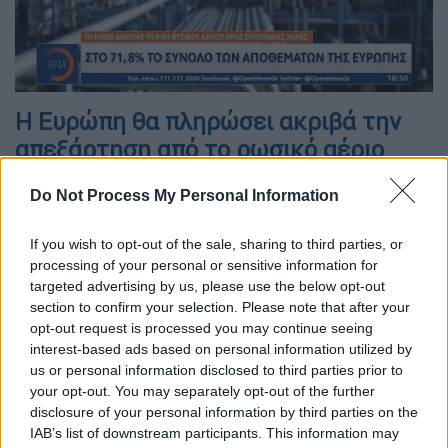
Η Ευρώπη θα πληρώσει ακριβά την
απεξάρτηση από το ρωσικό αέριο
Η απεξάρτηση από το ρωσικό αέριο εντείνει
Do Not Process My Personal Information
την ανησυχία για
έναν πολύ ακριβό
ενεργειακό χειμώνα π
ου θα ζήσει η Ευρώπη.
If you wish to opt-out of the sale, sharing to third parties, or
processing of your personal or sensitive information for
Και οι εκτιμήσεις των αναλυτών, όμως, είναι
targeted advertising by us, please use the below opt-out
δυσοίωνες με την Ευρώπη – και
section to confirm your selection. Please note that after your
συγκεκριμένα τους ευρωπαίους
opt-out request is processed you may continue seeing
καταναλωτές- να πληρώνουν για μία ακόμη
interest-based ads based on personal information utilized by
φορά τη νύφη.
us or personal information disclosed to third parties prior to
your opt-out. You may separately opt-out of the further
Σύμφωνα με τα όσα εξήγησε στο κεντρικό
disclosure of your personal information by third parties on the
IAB’s list of downstream participants. This information may
δελτίο ειδήσεων του
OPEN
ο
Γιάννης