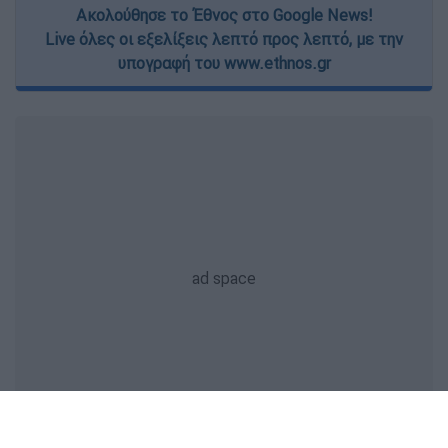
Ακολούθησε το Έθνος στο Google News!
Live όλες οι εξελίξεις λεπτό προς λεπτό, με την
υπογραφή του www.ethnos.gr