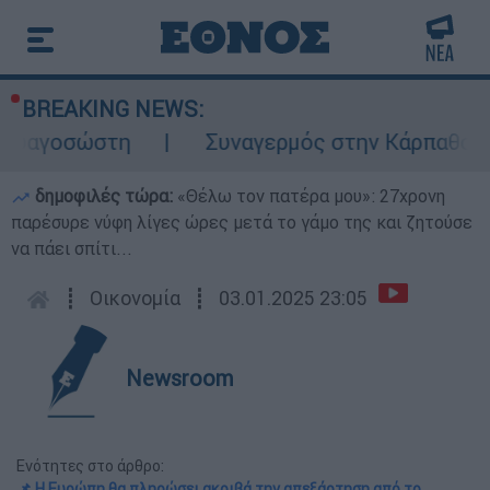
BREAKING NEWS:
σώστη
Συναγερμός στην Κάρπαθο: Βρέθηκαν
δημοφιλές τώρα:
«Θέλω τον πατέρα μου»: 27χρονη
παρέσυρε νύφη λίγες ώρες μετά το γάμο της και ζητούσε
να πάει σπίτι...
┋
Οικονομία
┋
03.01.2025 23:05
Newsroom
Ενότητες στο άρθρο:
📌 Η Ευρώπη θα πληρώσει ακριβά την απεξάρτηση από το