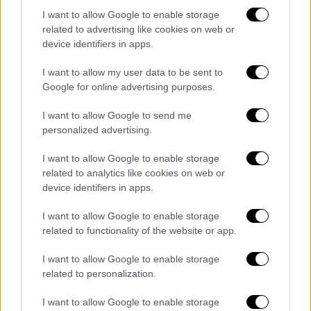
κόστος θα το επωμιστούν οι ευρωπαίοι
I want to allow Google to enable storage
καταναλωτές. Η
Bank of America εκτιμά ότι
related to advertising like cookies on web or
η τιμή μπορεί να φτάσει τα 70 ευρώ
ανά
device identifiers in apps.
θερμική μεγαβατώρα, μέσα στο 2025. Άρα
I want to allow my user data to be sent to
μπορεί να μιλάμε για 140 δισεκατομμύρια
Google for online advertising purposes.
ζημιά. Ήδη φαίνεται στις χονδρικές τιμές
της ηλεκτρικής ενέργειας αφού η τιμή έχει
I want to allow Google to send me
personalized advertising.
εκτοξευθεί στην Ιρλανδία, στα 165 ευρώ,
στην Ιταλία στα 135,44, ενώ στην Ελλάδα
I want to allow Google to enable storage
είμαστε κοντά στα 125 ευρώ. Στην
related to analytics like cookies on web or
Πορτογαλία στα 120 ευρώ, και στην Ισπανία
device identifiers in apps.
επίσης κοντά στα 120. Το μεγάλο θέμα
I want to allow Google to enable storage
βρίσκεται ακριβώς στο ότι αυξάνονται οι
related to functionality of the website or app.
τιμές χονδρικής του ηλεκτρικού ρεύματος,
I want to allow Google to enable storage
που θα περάσουν μετά και στους
related to personalization.
καταναλωτές
. Ευνοημένες από τον ακριβό
λογαριασμό, όπως εξηγούν οι αναλυτές,
I want to allow Google to enable storage