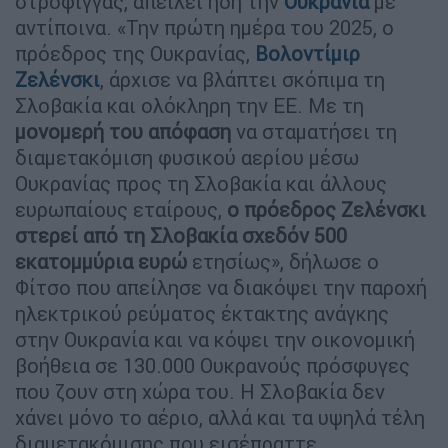
στρόφιγγας, απειλεί ήδη την
Ουκρανία
με
αντίποινα. «Την πρώτη ημέρα του 2025, ο
πρόεδρος της Ουκρανίας,
Βολοντίμιρ
Ζελένσκι
, άρχισε να βλάπτει σκόπιμα τη
Σλοβακία και ολόκληρη την ΕΕ. Με τη
μονομερή του απόφαση
να σταματήσει τη
διαμετακόμιση φυσικού αερίου μέσω
Ουκρανίας προς τη Σλοβακία και άλλους
ευρωπαίους εταίρους,
ο πρόεδρος Ζελένσκι
στερεί από τη Σλοβακία σχεδόν 500
εκατομμύρια ευρώ
ετησίως», δήλωσε ο
Φίτσο που απείλησε να διακόψει την παροχή
ηλεκτρικού ρεύματος έκτακτης ανάγκης
στην Ουκρανία και να κόψει την οικονομική
βοήθεια σε 130.000 Ουκρανούς πρόσφυγες
που ζουν στη χώρα του. Η Σλοβακία δεν
χάνει μόνο το αέριο, αλλά και τα υψηλά τέλη
διαμετακόμισης που εισέπραττε.