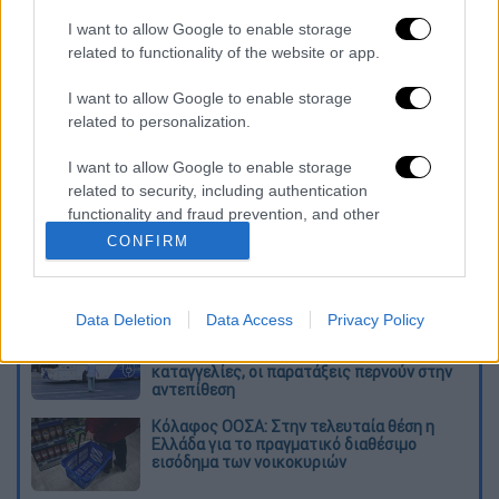
παρουσιάζοντας
αύξηση
4,4%.
I want to allow Google to enable storage
related to functionality of the website or app.
Διαβάστε περισσότερα στο imerisia
I want to allow Google to enable storage
Διαβάστε ακόμη
related to personalization.
Δημιούργησαν με AI νέους ιούς μέσα σε
I want to allow Google to enable storage
λίγες ώρες - Γιατί προβληματίζονται οι
επιστήμονες
related to security, including authentication
functionality and fraud prevention, and other
user protection.
CONFIRM
Σαν το τρομακτικό It: 15χρονο ντυμένος
κλόουν μαχαίρωσε μέχρι θανάτου
ηλικιωμένο - Τον κατέγραψε κάμερα
Data Deletion
Data Access
Privacy Policy
«Πόλεμος» για τους χρόνους των
δρομολογίων: Τα σωματεία απαντούν στις
καταγγελίες, οι παρατάξεις περνούν στην
αντεπίθεση
Κόλαφος ΟΟΣΑ: Στην τελευταία θέση η
Ελλάδα για το πραγματικό διαθέσιμο
εισόδημα των νοικοκυριών