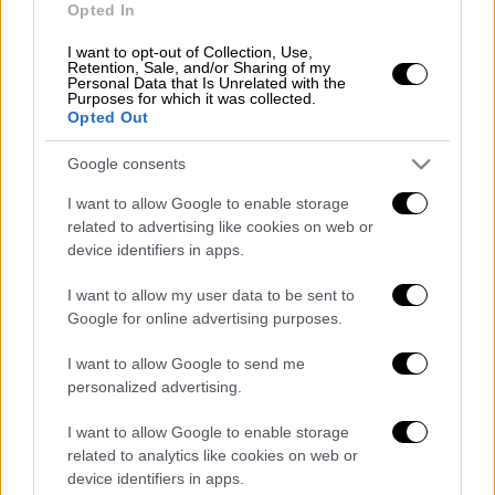
Opted In
Teknofest 2025: Αφίσα-πρόκληση
δείχνει τουρκική όλη την Κύπρο
I want to opt-out of Collection, Use,
Retention, Sale, and/or Sharing of my
Personal Data that Is Unrelated with the
Purposes for which it was collected.
Opted Out
Μουσική
|
15.01.2025 17:00
Perfume Genius: Ανακοίνωσε την
Google consents
κυκλοφορία του νέου του άλμπουμ
και κυκλοφόρησε το πρώτο single
I want to allow Google to enable storage
related to advertising like cookies on web or
«It’s a Mirror»
device identifiers in apps.
I want to allow my user data to be sent to
Google for online advertising purposes.
Πού οφείλετε η μείωση
I want to allow Google to send me
personalized advertising.
Ωστόσο, η
μείωση
οφείλεται στα
μεταχειρισμένα καθώς οι πωλήσεις των
I want to allow Google to enable storage
καινούργιων
ανήλθαν σε
9.314
έναντι
8.919
related to analytics like cookies on web or
που κυκλοφόρησαν τον
Δεκέμβριο
του 2023,
device identifiers in apps.