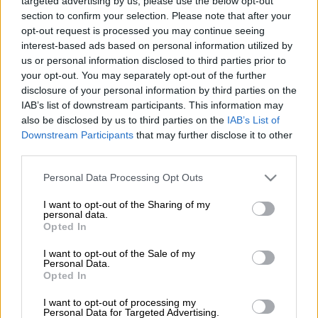
targeted advertising by us, please use the below opt-out
section to confirm your selection. Please note that after your
opt-out request is processed you may continue seeing
interest-based ads based on personal information utilized by
us or personal information disclosed to third parties prior to
Προσθέστε το ΕΘΝΟΣ στη Google
your opt-out. You may separately opt-out of the further
disclosure of your personal information by third parties on the
IAB’s list of downstream participants. This information may
Μείωση
4,9%
σημείωσαν οι πωλήσεις
also be disclosed by us to third parties on the
IAB’s List of
αυτοκινήτων
στην
Ελλάδα
τον Δεκέμβριο,
Downstream Participants
that may further disclose it to other
καθώς, σύμφωνα με την
ΕΛΣΤΑΤ
, τον
third parties.
συγκεκριμένο μήνα κυκλοφόρησαν για πρώτη
Please note that this website/app uses one or more Google
Personal Data Processing Opt Outs
φορά
14.815 αυτοκίνητα
(καινούργια ή
services and may gather and store information including but
μεταχειρισμένα εξωτερικού) έναντι
15.581
not limited to your visit or usage behaviour. You may click to
I want to opt-out of the Sharing of my
personal data.
grant or deny consent to Google and its third-party tags to
που
κυκλοφόρησαν
τον αντίστοιχο μήνα το
Opted In
use your data for below specified purposes in below Google
2023,
consent section.
I want to opt-out of the Sale of my
Personal Data.
Opted In
ΔΙΑΒΑΣΤΕ ΕΠΙΣΗΣ
I want to opt-out of processing my
Personal Data for Targeted Advertising.
Κόσμος
|
15.01.2025 17:05