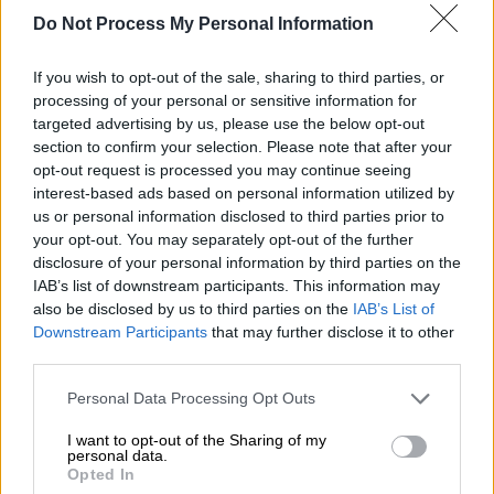
«Δε θα κάτσω να απολογηθώ»: Η
Do Not Process My Personal Information
πρώτη απάντηση της Ιωάννας Τούνη
μετά τις αντιδράσεις για το ταξίδι
If you wish to opt-out of the sale, sharing to third parties, or
στο Ντουμπάι
processing of your personal or sensitive information for
targeted advertising by us, please use the below opt-out
section to confirm your selection. Please note that after your
Ελλάδα
|
28.01.2025 10:47
opt-out request is processed you may continue seeing
Καταρρίπτονται οι ισχυρισμοί πως ο
interest-based ads based on personal information utilized by
3χρονος έπεσε μόνος του - Σοκάρει η
us or personal information disclosed to third parties prior to
your opt-out. You may separately opt-out of the further
πρώτη εκτίμηση ιατροδικαστή
disclosure of your personal information by third parties on the
IAB’s list of downstream participants. This information may
also be disclosed by us to third parties on the
IAB’s List of
Downstream Participants
that may further disclose it to other
Στόχος είναι η ενεργειακή
αναβάθμιση
, με το
third parties.
δάνειο
να ξεκινά από τις
5.000
και μπορεί να
Please note that this website/app uses one or more Google
Personal Data Processing Opt Outs
φθάσει έως τις
25.000 ευρώ
ενώ μεταξύ των
services and may gather and store information including but
βασικών
χαρακτηριστικών
του είναι με το
not limited to your visit or usage behaviour. You may click to
I want to opt-out of the Sharing of my
personal data.
grant or deny consent to Google and its third-party tags to
κυριότερο ότι είναι άτοκο επιπλέον δεν έχει
Opted In
use your data for below specified purposes in below Google