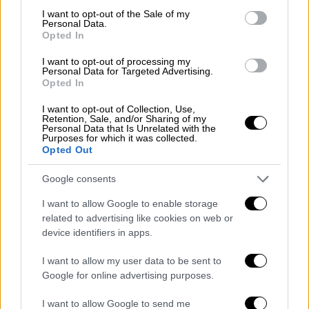
εισοδηματικά, περιουσιακά ή ηλικιακά
consent section.
I want to opt-out of the Sale of my
κριτήρια, αφορά και πρώτη και
Personal Data.
Opted In
δευτερεύουσα κατοικία, κάτι που το
διαφοροποιεί
και από άλλα προγράμματα
I want to opt-out of processing my
Personal Data for Targeted Advertising.
παρόμοια ενεργειακής αναβάθμισης, η
Opted In
αποπληρωμή μπορεί να γίνει από
3 έως 7
χρόνια
(οπότε αν κάποιος λάβει το ανώτατο
I want to opt-out of Collection, Use,
Retention, Sale, and/or Sharing of my
ποσό που δικαιούται για δάνειο
7 χρόνων
, η
Personal Data that Is Unrelated with the
Purposes for which it was collected.
μηνιαία δόση δεν ξεπερνά καν τα 300 ευρώ).
Opted Out
Πού αποσκοπεί το πρόγραμμα
Google consents
Το πρόγραμμα, που προβλέπει τη χορήγηση
I want to allow Google to enable storage
related to advertising like cookies on web or
χαμηλότοκων δανείων
, αποσκοπεί στη
device identifiers in apps.
βελτίωση της ενεργειακής απόδοσης των
κατοικιών
σε όλη την
Ελλάδα
, παρέχοντας
I want to allow my user data to be sent to
ένα σημαντικό εργαλείο για την
αναβάθμιση
Google for online advertising purposes.
του κτηριακού αποθέματος.
I want to allow Google to send me