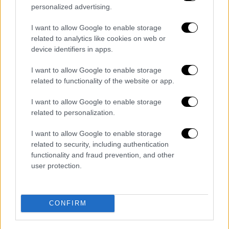
personalized advertising.
Οι
δαπάνες
που καλύπτονται μέσω του
I want to allow Google to enable storage
προγράμματος
περιλαμβάνουν
εργασίες
related to analytics like cookies on web or
όπως η θερμομόνωση, η εγκατάσταση
device identifiers in apps.
πράσινης στέγης, η αντικατάσταση
κουφωμάτων, η τοποθέτηση ηλιακών
I want to allow Google to enable storage
related to functionality of the website or app.
θερμοσιφώνων και συστημάτων θέρμανσης
και ψύξης, καθώς και η
εγκατάσταση
I want to allow Google to enable storage
φωτοβολταϊκών σταθμών ή μικρών
related to personalization.
ανεμογεννητριών
. Οι ενδιαφερόμενοι δεν
I want to allow Google to enable storage
υπόκεινται σε περιορισμούς
εισοδηματικών
related to security, including authentication
ή ηλικιακών κριτηρίων, και το υπουργείο
functionality and fraud prevention, and other
εκτιμά πως θα ωφεληθούν περίπου
20.000
user protection.
πολίτες.
Το πρόγραμμα χρηματοδοτείται με
400
CONFIRM
εκατομμύρια ευρώ
, από τους πόρους του
Ταμείου Ανάκαμψης
(300 εκατομμύρια ευρώ)