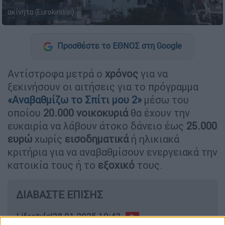
ακίνητα (Eurokinissi)
Προσθέστε το ΕΘΝΟΣ στη Google
Αντίστροφα μετρά ο
χρόνος
για να
ξεκινήσουν οι αιτήσεις για το πρόγραμμα
«Αναβαθμίζω το Σπίτι μου 2»
μέσω του
οποίου
20.000
νοικοκυριά
θα έχουν την
ευκαιρία να λάβουν άτοκο δάνειο έως
25.000
ευρώ
χωρίς
εισοδηματικά
ή ηλικιακά
κριτήρια για να αναβαθμίσουν ενεργειακά την
κατοικία τους ή το
εξοχικό
τους.
ΔΙΑΒΑΣΤΕ ΕΠΙΣΗΣ
Lifestyle
|
28.01.2025 10:43