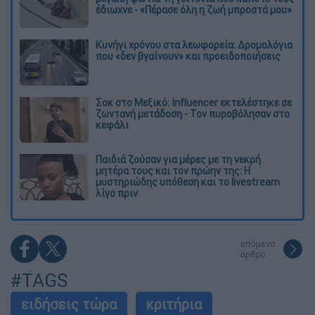
έδιωχνε - «Πέρασε όλη η ζωή μπροστά μου»
Κυνήγι χρόνου στα λεωφορεία: Δρομολόγια
που «δεν βγαίνουν» και προειδοποιήσεις
Σοκ στο Μεξικό: Influencer εκτελέστηκε σε
ζωντανή μετάδοση - Τον πυροβόλησαν στο
κεφάλι
Παιδιά ζούσαν για μέρες με τη νεκρή
μητέρα τους και τον πρώην της: Η
μυστηριώδης υπόθεση και το livestream
λίγο πριν
επόμενο
άρθρο
#TAGS
ειδήσεις τώρα
κριτήρια