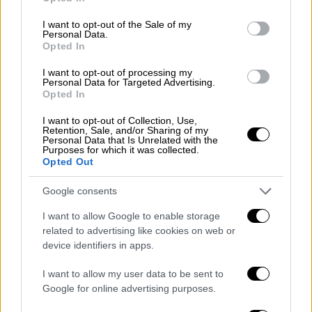
use your data for below specified purposes in below Google
consent section.
I want to opt-out of the Sale of my
Personal Data.
Κόσμος
|
28.01.2025 23:00
Opted In
«Απαράδεκτος ο εκτοπισμός των
I want to opt-out of processing my
Παλαιστινίων από τη Γάζα», απαντάει το
Personal Data for Targeted Advertising.
Opted In
γαλλικό ΥΠΕΞ
Νωρίτερα σήμερα, ο Γάλλος υπουργός
I want to opt-out of Collection, Use,
Retention, Sale, and/or Sharing of my
Εξωτερικών Ζαν-Νοέλ Μπαρό είχε δηλώσει
Personal Data that Is Unrelated with the
Purposes for which it was collected.
στο Sud-Radio ότι «οι γειτονικές χώρες, η
Opted Out
Αίγυπτος και η Ιορδανία, δηλώνουν
ανέκαθεν ότι είναι κατηγορηματικά
Google consents
αντίθετες»
I want to allow Google to enable storage
related to advertising like cookies on web or
device identifiers in apps.
I want to allow my user data to be sent to
Google for online advertising purposes.