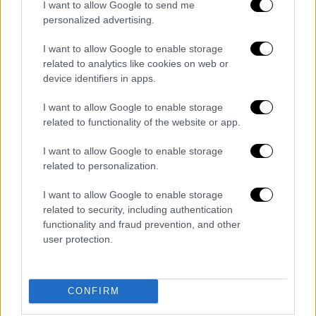
I want to allow Google to send me
personalized advertising.
I want to allow Google to enable storage
related to analytics like cookies on web or
device identifiers in apps.
I want to allow Google to enable storage
related to functionality of the website or app.
I want to allow Google to enable storage
Κόσμος
|
28.01.2025 22:53
related to personalization.
Έτοιμος για διαπραγματεύσεις ο Πούτιν
για την Ουκρανία, αλλά όχι με τον
I want to allow Google to enable storage
Ζελένσκι – «Είναι παράνομα στην
related to security, including authentication
functionality and fraud prevention, and other
εξουσία»
user protection.
«Ο πόλεμος θα τελείωνε σε δυο μήνες εάν
το Κίεβο δεν είχε στρατιωτική βοήθεια από
τους συμμάχους του στη Δύση»
CONFIRM