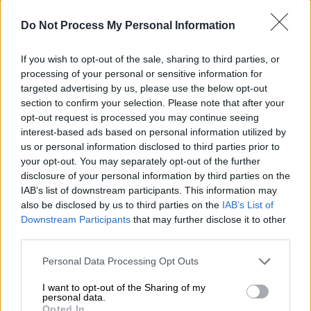
Σινεμά
|
28.01.2025 23:00
Do Not Process My Personal Information
Ο Κρίστοφερ Νόλαν αποκάλυψε το νησί
στο οποίο θα γυριστεί η «Οδύσσεια»
If you wish to opt-out of the sale, sharing to third parties, or
processing of your personal or sensitive information for
Το ομηρικό έπος αναμένεται να μεταφερθεί
targeted advertising by us, please use the below opt-out
σύντομα στους κινηματογράφους
section to confirm your selection. Please note that after your
opt-out request is processed you may continue seeing
interest-based ads based on personal information utilized by
us or personal information disclosed to third parties prior to
your opt-out. You may separately opt-out of the further
disclosure of your personal information by third parties on the
IAB’s list of downstream participants. This information may
also be disclosed by us to third parties on the
IAB’s List of
Downstream Participants
that may further disclose it to other
third parties.
Please note that this website/app uses one or more Google
Personal Data Processing Opt Outs
services and may gather and store information including but
not limited to your visit or usage behaviour. You may click to
I want to opt-out of the Sharing of my
personal data.
grant or deny consent to Google and its third-party tags to
Opted In