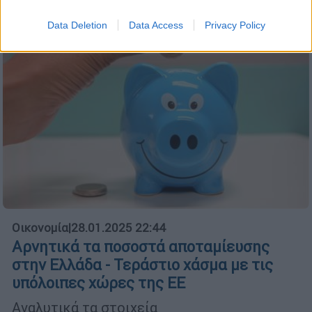
Data Deletion
Data Access
Privacy Policy
Οικονομία
|
28.01.2025 22:44
Αρνητικά τα ποσοστά αποταμίευσης
στην Ελλάδα - Τεράστιο χάσμα με τις
υπόλοιπες χώρες της ΕΕ
Αναλυτικά τα στοιχεία