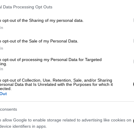
l Data Processing Opt Outs
o opt-out of the Sharing of my personal data.
In
o opt-out of the Sale of my Personal Data.
In
to opt-out of processing my Personal Data for Targeted
 το ΕΘΝΟΣ στη Google
ing.
In
ργείο Οικονομικών
την ρύθμιση για τις
o opt-out of Collection, Use, Retention, Sale, and/or Sharing
ersonal Data that Is Unrelated with the Purposes for which it
ίων υπαλλήλων
με προσωπική διαφορά. Αυτό
lected.
imit Up του
OPEN
ο Εκπρόσωπος Τύπου του
Out
Οικονομικών,
Όμηρος
Τσάπαλος.
consents
o allow Google to enable storage related to advertising like cookies on
evice identifiers in apps.