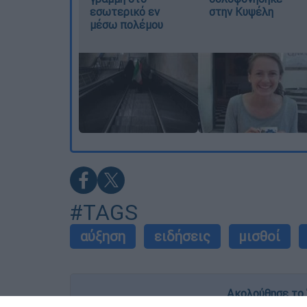
εσωτερικό εν
στην Κυψέλη
μέσω πολέμου
#TAGS
αύξηση
ειδήσεις
μισθοί
Ακολούθησε το 