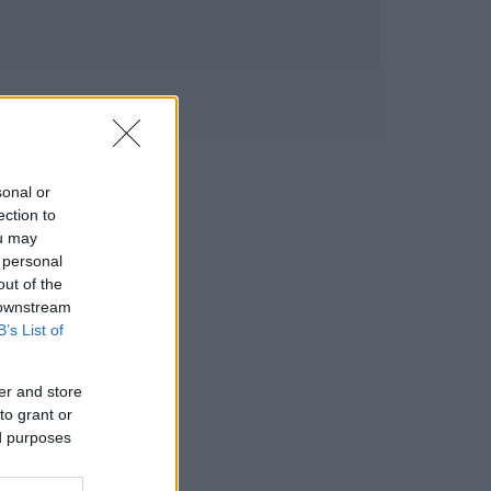
sonal or
ection to
ou may
 personal
out of the
 downstream
B’s List of
er and store
to grant or
ed purposes