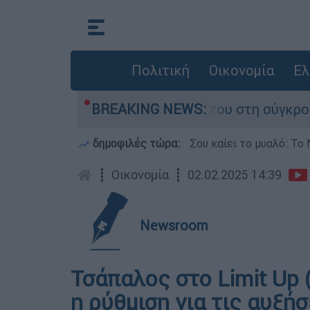
Πολιτική
Οικονομία
Ελ
λη Δαμίγο που έχασε τη ζωή του στη σύγκρουση
BREAKING NEWS:
δημοφιλές τώρα:
Σου καίει το μυαλό: Το 
┋
Οικονομία
┋
02.02.2025 14:39
Newsroom
Τσάπαλος στο Limit Up
η ρύθμιση για τις αυξή