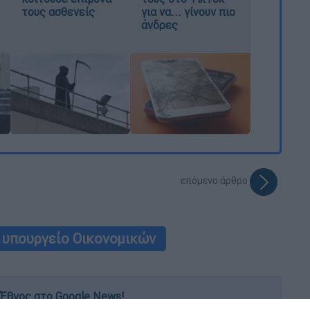
τους ασθενείς
για να... γίνουν πιο
άνδρες
επόμενο άρθρο
υπουργείο Οικονομικών
Έθνος στο Google News!