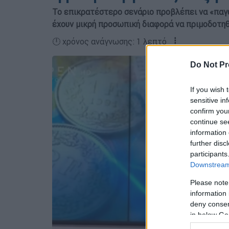
Το επικρατέστερο σενάριο προβλέπει να «παγ
έχουν μικρή προσωπική διαφορά να πριμοδοτηθ
🕛 χρόνος ανάγνωσης: 1 λεπτό ┋
Do Not Pr
If you wish 
sensitive in
confirm you
continue se
information 
further disc
participants
Downstream 
Please note
information 
deny consent
in below Go