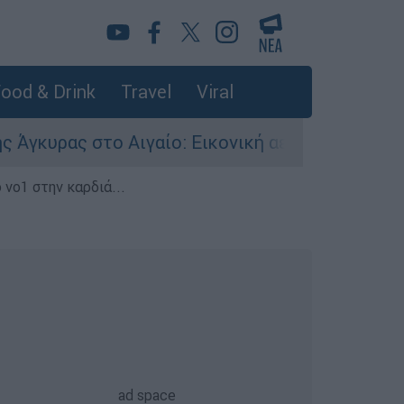
ood & Drink
Travel
Viral
ρας στο Αιγαίο: Εικονική αερομαχία ανάμεσα σε
 νο1 στην καρδιά...