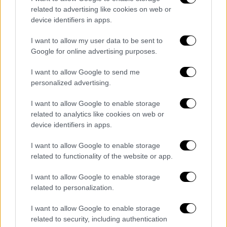
Οι
φορολογούμενοι
που απέκτησαν ακίνητα
related to advertising like cookies on web or
device identifiers in apps.
το 2024 θα βρεθούν στο «μικροσκόπιο» των
τεκμηρίων
, καθώς θα πρέπει να δηλώσουν
I want to allow my user data to be sent to
στη φορολογική δήλωση τα ποσά που
Google for online advertising purposes.
δαπάνησαν για την απόκτησή τους. Εφόσον
I want to allow Google to send me
αυτά δικαιολογούνται από εισοδήματα,
personalized advertising.
δάνεια, γονικές παροχές ή δωρεές, δεν
υπάρχει λόγος ανησυχίας.
I want to allow Google to enable storage
related to analytics like cookies on web or
Το τεκμήριο απόκτησης ακινήτου
device identifiers in apps.
συνοδεύεται από το
τεκμήριο διαβίωσης
, το
I want to allow Google to enable storage
οποίο υπολογίζεται από το πρώτο
related to functionality of the website or app.
τετραγωνικό μέτρο του ακινήτου.
I want to allow Google to enable storage
Όσοι δεν καλύψουν το τεκμήριο απόκτησης
related to personalization.
κατοικίας κινδυνεύουν με επιπλέον
I want to allow Google to enable storage
φορολογική επιβάρυνση. Ωστόσο, μπορούν
related to security, including authentication
να την αποφύγουν αν επικαλεστούν