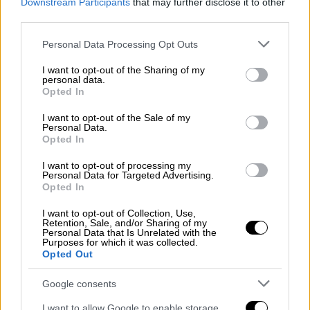
Downstream Participants
that may further disclose it to other
επιτηδεύματος, με τη μείωση να εμφανίζεται
third parties.
στα εκκαθαριστικά του 2025.
Please note that this website/app uses one or more Google
Personal Data Processing Opt Outs
4. Ιδιοκτήτες κλειστών ακινήτων: Όσοι
services and may gather and store information including but
not limited to your visit or usage behaviour. You may click to
I want to opt-out of the Sharing of my
εκμίσθωσαν ακίνητα που ήταν κλειστά για
personal data.
grant or deny consent to Google and its third-party tags to
τουλάχιστον τρία χρόνια, δεν θα πληρώσουν
Opted In
use your data for below specified purposes in below Google
φόρο για τα ενοίκια του τελευταίου
consent section.
I want to opt-out of the Sale of my
τριμήνου του 2024, εφόσον η μίσθωση
Personal Data.
Opted In
πραγματοποιήθηκε μετά την 8η
Σεπτεμβρίου. Η φοροαπαλλαγή ισχύει για 36
I want to opt-out of processing my
Personal Data for Targeted Advertising.
μήνες.
Opted In
5. Αγρότες με προστατευόμενα τέκνα:
I want to opt-out of Collection, Use,
Retention, Sale, and/or Sharing of my
Αύξηση του αφορολόγητου κατά 1.000 ευρώ,
Personal Data that Is Unrelated with the
Purposes for which it was collected.
με ετήσιο όφελος 240 ευρώ για όσους έχουν
Opted Out
τέσσερα ή περισσότερα παιδιά.
Google consents
Οι χαμένοι
I want to allow Google to enable storage