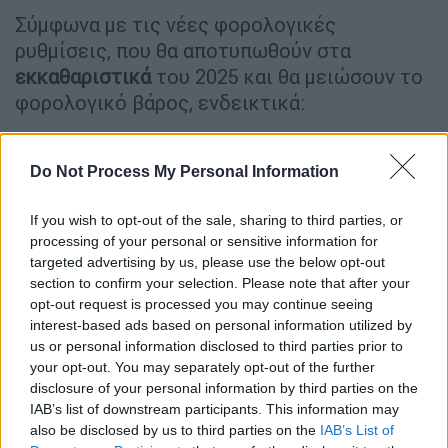
Σύμφωνα με τις νέες φορολογικές
ρυθμίσεις, που θα αποτυπωθούν στα
εκκαθαριστικά
του 2025 και θα μειώσουν το
φορολογικό βάρος, ενδεικτικά:
1. Ανακαίνιση ακινήτων: Οι ιδιοκτήτες τους
θα δουν μείωση του φόρου εισοδήματος έως
Do Not Process My Personal Information
3.200 ευρώ σε βάθος πενταετίας, για
δαπάνες έως 16.000 ευρώ.
If you wish to opt-out of the sale, sharing to third parties, or
processing of your personal or sensitive information for
2. Ελεύθεροι επαγγελματίες: Καταργείται το
targeted advertising by us, please use the below opt-out
section to confirm your selection. Please note that after your
τέλος επιτηδεύματος, μειώνοντας τον φόρο
opt-out request is processed you may continue seeing
κατά 325 ευρώ. Σε περιοχές με λιγότερους
interest-based ads based on personal information utilized by
από 1.500 κατοίκους, το τεκμαρτό εισόδημα
us or personal information disclosed to third parties prior to
μειώνεται επιπλέον κατά 50%.
your opt-out. You may separately opt-out of the further
disclosure of your personal information by third parties on the
3. Εργαζόμενοι με «μπλοκάκι»: Όφελος 400-
IAB’s list of downstream participants. This information may
also be disclosed by us to third parties on the
IAB’s List of
500 ευρώ λόγω της κατάργησης του τέλους