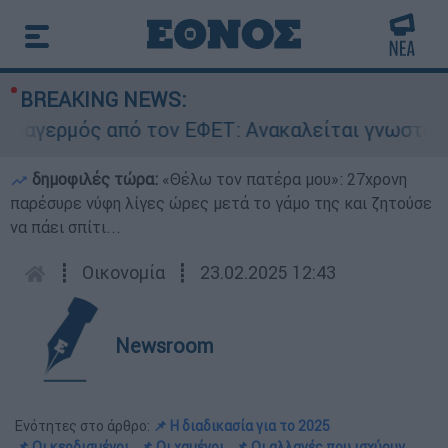
BREAKING NEWS:
ρμός από τον ΕΦΕΤ: Ανακαλείται γνωστή μαρμελ
δημοφιλές τώρα:
«Θέλω τον πατέρα μου»: 27χρονη
παρέσυρε νύφη λίγες ώρες μετά το γάμο της και ζητούσε
να πάει σπίτι...
┋
Οικονομία
┋
23.02.2025 12:43
Newsroom
Ενότητες στο άρθρο:
📌 Η διαδικασία για το 2025
📌 Οι κερδισμένοι
📌 Οι χαμένοι
📌 Οι αλλαγές που ισχύουν