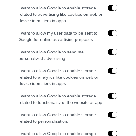
διπλωματική κινητοποίηση και την
I want to allow Google to enable storage
οικονομική ενίσχυση των επιχειρήσεων που
related to advertising like cookies on web or
πλήττονται άμεσα από τους δασμούς.
device identifiers in apps.
«Η Ελλάδα θα πρέπει να διαπραγματευθεί
I want to allow my user data to be sent to
Google for online advertising purposes.
μέσω της Ευρωπαϊκής Ένωσης, ωστόσο
θεωρούμε ότι οι απευθείας συνομιλίες με
I want to allow Google to send me
τις ΗΠΑ θα ήταν πιο αποτελεσματικές. Αυτό
personalized advertising.
άλλωστε αποδείχθηκε και στην προηγούμενη
I want to allow Google to enable storage
προεδρική θητεία του Ντόναλντ Τραμπ, όταν
related to analytics like cookies on web or
οι ελληνικές ελιές είχαν εξαιρεθεί από τους
device identifiers in apps.
δασμούς, σε αντίθεση με τις ισπανικές»,
I want to allow Google to enable storage
ανέφερε χαρακτηριστικά.
related to functionality of the website or app.
Σε ό, τι αφορά στην οικονομική ενίσχυση, ο
I want to allow Google to enable storage
κ. Ζούκας τόνισε πως «ήδη χώρες όπως η
related to personalization.
Ισπανία, η Ιταλία και η Γερμανία έχουν
ανακοινώσει μέτρα στήριξης. Ο
I want to allow Google to enable storage