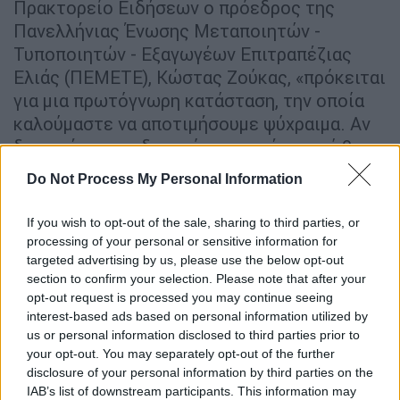
Πρακτορείο Ειδήσεων ο πρόεδρος της
Πανελλήνιας Ένωσης Μεταποιητών -
Τυποποιητών - Εξαγωγέων Επιτραπέζιας
Ελιάς (ΠΕΜΕΤΕ), Κώστας Ζούκας, «πρόκειται
για μια πρωτόγνωρη κατάσταση, την οποία
καλούμαστε να αποτιμήσουμε ψύχραιμα. Αν
δεν υπήρχαν οι δασμοί, η φετινή χρονιά θα
εξελισσόταν σε χρονιά-ρεκόρ. Όμως η
Do Not Process My Personal Information
αβεβαιότητα που προκαλούν οι εμπορικοί
φραγμοί φρενάρει την αναπτυξιακή δυναμική
If you wish to opt-out of the sale, sharing to third parties, or
του κλάδου».
processing of your personal or sensitive information for
targeted advertising by us, please use the below opt-out
Ο ίδιος επισημαίνει πως η εξάρτηση από την
section to confirm your selection. Please note that after your
αμερικανική αγορά δημιουργεί εύλογο
opt-out request is processed you may continue seeing
interest-based ads based on personal information utilized by
προβληματισμό: «Η αγορά των ΗΠΑ είναι η
us or personal information disclosed to third parties prior to
μεγαλύτερη στην οποία εξάγουμε. Δεν είναι
your opt-out. You may separately opt-out of the further
εύκολο να την αντικαταστήσουμε από τη μια
disclosure of your personal information by third parties on the
στιγμή στην άλλη. Οι επιχειρήσεις
IAB’s list of downstream participants. This information may