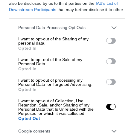
also be disclosed by us to third parties on the
IAB’s List of
επένδυσαν σε αυτή τη σχέση για δεκαετίες
Downstream Participants
that may further disclose it to other
και η αιφνίδια ανατροπή των όρων
third parties.
πρόσβασης δημιουργεί τεράστιο κόστος».
Please note that this website/app uses one or more Google
Personal Data Processing Opt Outs
Αναζητώντας εναλλακτικές διεξόδους, η
services and may gather and store information including but
not limited to your visit or usage behaviour. You may click to
I want to opt-out of the Sharing of my
ΠΕΜΕΤΕ εξετάζει νέες γεωγραφικές
personal data.
grant or deny consent to Google and its third-party tags to
αγορές, με την Ασία να ξεχωρίζει. «Η
Opted In
use your data for below specified purposes in below Google
ασιατική ήπειρος λόγω της πληθυσμιακής
consent section.
I want to opt-out of the Sale of my
της δυναμικής μπορεί να αποτελέσει
Personal Data.
Opted In
μεσοπρόθεσμα μια σημαντική διέξοδο.
Ωστόσο, για να επιτευχθεί ουσιαστική
I want to opt-out of processing my
Personal Data for Targeted Advertising.
διείσδυση απαιτείται στοχευμένη προβολή,
Opted In
επενδύσεις, κρατική στήριξη και πρόσβαση
I want to opt-out of Collection, Use,
σε χρηματοδοτικά εργαλεία», σημειώνει ο κ.
Retention, Sale, and/or Sharing of my
Personal Data that Is Unrelated with the
Ζούκας.
Purposes for which it was collected.
Opted Out
Σε ό,τι αφορά τα επόμενα βήματα, η ΠΕΜΕΤΕ
ζητά δύο καίριες παρεμβάσεις τη
Google consents