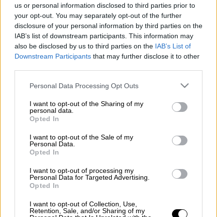
us or personal information disclosed to third parties prior to
Ξεκίνησε η αντίστροφη μέτρηση για την
your opt-out. You may separately opt-out of the further
disclosure of your personal information by third parties on the
χρήση της επιταγής του
Κοινωνικού
IAB’s list of downstream participants. This information may
Τουρισμού
από τους
δικαιούχους
also be disclosed by us to third parties on the
IAB’s List of
του προγράμματος
που έγιναν δεκτοί και
Downstream Participants
that may further disclose it to other
δεκτές την περίοδο
2024-2025
.
third parties.
Please note that this website/app uses one or more Google
Personal Data Processing Opt Outs
ΔΙΑΒΑΣΤΕ ΕΠΙΣΗΣ
services and may gather and store information including but
not limited to your visit or usage behaviour. You may click to
I want to opt-out of the Sharing of my
personal data.
grant or deny consent to Google and its third-party tags to
Οικονομία
|
29.04.2025 10:08
Opted In
use your data for below specified purposes in below Google
Πιερρακάκης: Η Ελλάδα καταθέτει
consent section.
I want to opt-out of the Sale of my
αίτημα στην Κομισιόν για
Personal Data.
ενεργοποίηση της ρήτρας διαφυγής
Opted In
I want to opt-out of processing my
Personal Data for Targeted Advertising.
Opted In
Συγκεκριμένα, η επιταγή μπορεί να
I want to opt-out of Collection, Use,
Retention, Sale, and/or Sharing of my
χρησιμοποιηθεί μέχρι τις
30 Ιουνίου του