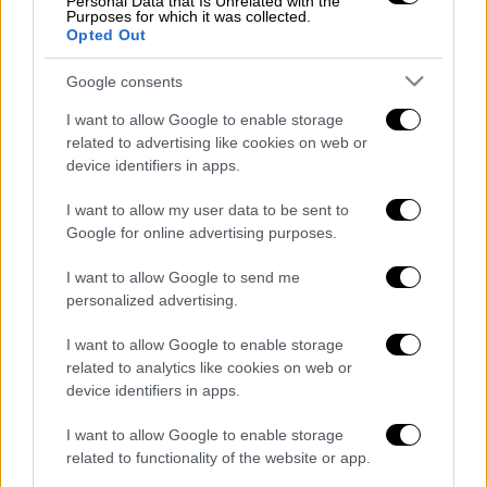
Personal Data that Is Unrelated with the
Purposes for which it was collected.
2025
.
Opted Out
Υπενθυμίζεται ότι σε περίπτωση που οι
Google consents
δικαιούχοι
δεν κάνουν χρήση του συνόλου
των επιταγών
αποκλείονται από τη
I want to allow Google to enable storage
related to advertising like cookies on web or
συμμετοχή στο πρόγραμμα των
δύο
device identifiers in apps.
επομένων περιόδων
.
I want to allow my user data to be sent to
Google for online advertising purposes.
Για πληροφορίες σχετικά με το πρόγραμμα
κάνοντας κλικ
ΕΔΩ
I want to allow Google to send me
personalized advertising.
Διαβάστε ακόμη
I want to allow Google to enable storage
Τα «γεράκια» της Ψάθας: Έσωσαν από τη
related to analytics like cookies on web or
μεγάλη φωτιά τη γειτονιά που κάποτε τους
device identifiers in apps.
έδιωχνε - «Πέρασε όλη η ζωή μπροστά μου»
I want to allow Google to enable storage
Κυνήγι χρόνου στα λεωφορεία: Οδηγοί
related to functionality of the website or app.
καταγγέλλουν δρομολόγια που δεν
βγαίνουν και προειδοποιούν για κινδύνους