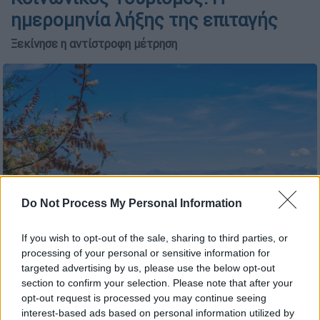
ημερομηνία λήξης της επιταγής
Ξεκίνησε η αντίστροφη μέτρηση
Do Not Process My Personal Information
If you wish to opt-out of the sale, sharing to third parties, or
processing of your personal or sensitive information for
Καλοκαίρια/ Eurokinissi
targeted advertising by us, please use the below opt-out
section to confirm your selection. Please note that after your
opt-out request is processed you may continue seeing
Προσθέστε το ΕΘΝΟΣ στη Google
interest-based ads based on personal information utilized by