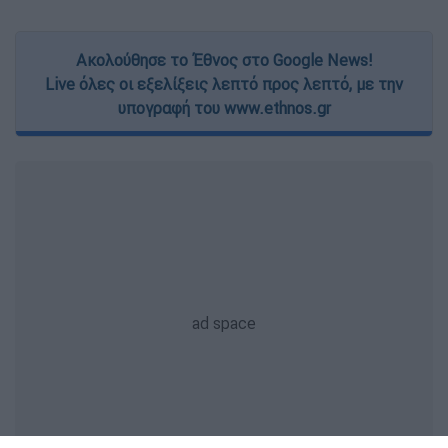
Ακολούθησε το Έθνος στο Google News!
Live όλες οι εξελίξεις λεπτό προς λεπτό, με την
υπογραφή του www.ethnos.gr