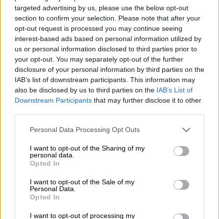
targeted advertising by us, please use the below opt-out
section to confirm your selection. Please note that after your
Προσθέστε το ΕΘΝΟΣ στη Google
opt-out request is processed you may continue seeing
interest-based ads based on personal information utilized by
Σε συνεργασία με τη
Διοίκηση του e-ΕΦΚΑ
us or personal information disclosed to third parties prior to
το
Υπουργείο Εργασίας και Κοινωνικών
your opt-out. You may separately opt-out of the further
disclosure of your personal information by third parties on the
Υποθέσεων
αποφάσισε η
πληρωμή των
IAB’s list of downstream participants. This information may
κύριων και επικουρικών
συντάξεων
να
also be disclosed by us to third parties on the
IAB’s List of
γίνεται σε
δύο ημερομηνίες
.
Downstream Participants
that may further disclose it to other
third parties.
Συντάξεις Ιουνίου 2025: Πότε οι
Please note that this website/app uses one or more Google
Personal Data Processing Opt Outs
πληρωμές
services and may gather and store information including but
not limited to your visit or usage behaviour. You may click to
I want to opt-out of the Sharing of my
Οι ημερομηνίες πληρωμής ακολουθούν τον
personal data.
grant or deny consent to Google and its third-party tags to
Opted In
κανόνα του διαχωρισμού
μεταξύ Μισθωτών
use your data for below specified purposes in below Google
και Μη Μισθωτών
και διαμορφώνονται ως
consent section.
I want to opt-out of the Sale of my
Personal Data.
ακολούθως:
Opted In
Ειδικότερα:
I want to opt-out of processing my