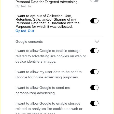
Personal Data for Targeted Advertising.
Opted In
Την
Τρίτη 27 Μαΐου 2025
θα
καταβληθούν
οι κύριες συντάξεις
I want to opt-out of Collection, Use,
Retention, Sale, and/or Sharing of my
από τα τέως Ταμεία μη μισθωτών ΟΑΕΕ,
Personal Data that Is Unrelated with the
Purposes for which it was collected.
ΟΓΑ και ΕΤΑΑ, οι κύριες συντάξεις που
Opted Out
απονεμήθηκαν από τη σύσταση του
ΕΦΚΑ
και μετά, με τον ν. 4387/2016,
Google consents
μέσω του ΟΠΣ-ΕΦΚΑ (συνταξιούχοι
I want to allow Google to enable storage
μισθωτοί & μη μισθωτοί από 1/1/2017
related to advertising like cookies on web or
και έπειτα) και όλες οι επικουρικές
device identifiers in apps.
συντάξεις του ιδιωτικού τομέα (μη
I want to allow my user data to be sent to
μισθωτών και μισθωτών).
Google for online advertising purposes.
Την
Πέμπτη 29 Μαΐου 2025
θα
καταβληθούν οι κύριες συντάξεις των
I want to allow Google to send me
τέως Ταμείων μισθωτών (ΙΚΑ-ΕΤΑΜ,
personalized advertising.
τραπεζών, ΟΤΕ, ΔΕΗ, ΛΟΙΠΩΝ
I want to allow Google to enable storage
ΕΝΤΑΣΣΟΜΕΝΩΝ (ΤΣΕΑΠΓΣΟ, ΤΣΠ-
related to analytics like cookies on web or
ΗΣΑΠ), ΝΑΤ, ΕΤΑΤ και ΕΤΑΠ-ΜΜΕ),
device identifiers in apps.