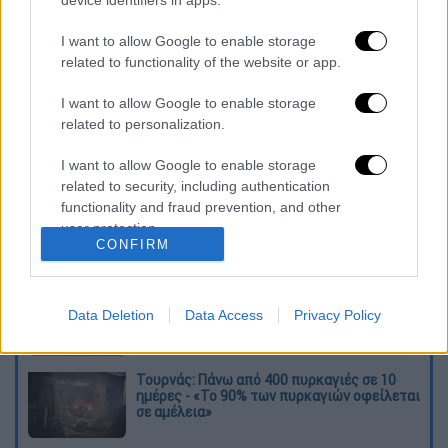
καθώς και οι κύριες και οι επικουρικές
I want to allow Google to enable storage
συντάξεις του Δημοσίου.
related to functionality of the website or app.
Διαβάστε ακόμη
I want to allow Google to enable storage
related to personalization.
O στρατηγός ήταν σχιζοφρενής, εμμονικός,
πλησίαζε τα 75 όταν τον αντάμωσε η δόξα –
I want to allow Google to enable storage
Εκείνος που άλλαξε την πορεία της
Ιστορίας!
related to security, including authentication
functionality and fraud prevention, and other
Ελισάβετ Κωνσταντινίδου στο ethnos.gr:
user protection.
«Κάθε πόλεμος είναι ένας εμφύλιος, όλοι
CONFIRM
είμαστε αδέλφια»
Στον εισαγγελέα ο ιδιοκτήτης του beach
bar για τον θάνατο του 4χρονου στην Πάρο -
Data Deletion
Data Access
Privacy Policy
Στο «μικροσκόπιο» ο ρόλος του
ναυαγοσώστη
Τουρνάς: Πάνω από 400 πυρκαγιές σε 10
ημέρες - «Το 90% των πυρκαγιών οφείλεται
σε αμέλεια»