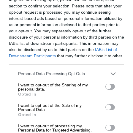
section to confirm your selection. Please note that after your
opt-out request is processed you may continue seeing
interest-based ads based on personal information utilized by
Προσθέστε το ΕΘΝΟΣ στη Google
us or personal information disclosed to third parties prior to
your opt-out. You may separately opt-out of the further
Αυστηρό μήνυμα προς
disclosure of your personal information by third parties on the
IAB’s list of downstream participants. This information may
τους
οφειλέτες
του
Δημοσίου
που
also be disclosed by us to third parties on the
IAB’s List of
διατηρούν μακροχρόνιες και υψηλές
Downstream Participants
that may further disclose it to other
οφειλές ετοιμάζεται να αποστείλει η
ΑΑΔΕ
,
third parties.
προειδοποιώντας ότι, εάν δεν ρυθμίσουν τις
Please note that this website/app uses one or more Google
Personal Data Processing Opt Outs
υποχρεώσεις τους, το όνομά τους
services and may gather and store information including but
θα
δημοσιοποιηθεί
σε ειδικό κατάλογο
not limited to your visit or usage behaviour. You may click to
I want to opt-out of the Sharing of my
personal data.
προσβάσιμο στο κοινό.
grant or deny consent to Google and its third-party tags to
Opted In
use your data for below specified purposes in below Google
consent section.
I want to opt-out of the Sale of my
ΔΙΑΒΑΣΤΕ ΕΠΙΣΗΣ
Personal Data.
Opted In
Οικονομία
|
21.05.2025 07:25
I want to opt-out of processing my
ΑΣΕΠ: Ανοίγει σήμερα η πλατφόρμα
Personal Data for Targeted Advertising.