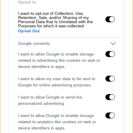
Opted In
για τον 2ο Γραπτό Διαγωνισμό – Τι
πρέπει να γνωρίζουν οι υποψήφιοι
I want to opt-out of Collection, Use,
Retention, Sale, and/or Sharing of my
Personal Data that Is Unrelated with the
Purposes for which it was collected.
Opted Out
Συγκεκριμένα, στις 5 Ιουνίου 2025, χιλιάδες
Google consents
φυσικά και νομικά πρόσωπα
I want to allow Google to enable storage
με
ληξιπρόθεσμα χρέη
άνω των 150.000
related to advertising like cookies on web or
ευρώ προς την Εφορία ή
τον ΕΦΚΑ
και με
device identifiers in apps.
καθυστέρηση πληρωμής άνω του ενός έτους,
I want to allow my user data to be sent to
θα λάβουν ηλεκτρονική ειδοποίηση. Θα τους
Google for online advertising purposes.
παρέχεται διορία 15 ημερών – δηλαδή έως
τις 20 Ιουνίου – για να τακτοποιήσουν τις
I want to allow Google to send me
οφειλές τους, είτε μέσω εξόφλησης είτε με
personalized advertising.
ένταξη σε ενεργή ρύθμιση. Σε διαφορετική
I want to allow Google to enable storage
περίπτωση, από τις 30 Ιουνίου, τα στοιχεία
related to analytics like cookies on web or
τους θα δημοσιοποιηθούν επισήμως, στο
device identifiers in apps.