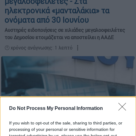
μεγαλοοφειλέτες - Στα
ηλεκτρονικά «μανταλάκια» τα
ονόματα από 30 Ιουνίου
Αυστηρές ειδοποιήσεις σε χιλιάδες μεγαλοοφειλέτες
του Δημοσίου ετοιμάζεται να αποστείλει η ΑΑΔΕ
🕛 χρόνος ανάγνωσης: 1 λεπτό ┋
Do Not Process My Personal Information
If you wish to opt-out of the sale, sharing to third parties, or
processing of your personal or sensitive information for
targeted advertising by us, please use the below opt-out