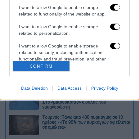
πλαίσιο της νομοθεσίας περί διαφάνειας.
I want to allow Google to enable storage
Διαβάστε περισσότερα στο
www.imerisia.gr
related to functionality of the website or app.
I want to allow Google to enable storage
Διαβάστε ακόμη
related to personalization.
O στρατηγός ήταν σχιζοφρενής, εμμονικός,
πλησίαζε τα 75 όταν τον αντάμωσε η δόξα –
I want to allow Google to enable storage
Εκείνος που άλλαξε την πορεία της
related to security, including authentication
Ιστορίας!
functionality and fraud prevention, and other
user protection.
CONFIRM
Ελισάβετ Κωνσταντινίδου στο ethnos.gr:
«Κάθε πόλεμος είναι ένας εμφύλιος, όλοι
είμαστε αδέλφια»
Data Deletion
Data Access
Privacy Policy
Στον εισαγγελέα ο ιδιοκτήτης του beach
bar για τον θάνατο του 4χρονου στην Πάρο -
Στο «μικροσκόπιο» ο ρόλος του
ναυαγοσώστη
Τουρνάς: Πάνω από 400 πυρκαγιές σε 10
ημέρες - «Το 90% των πυρκαγιών οφείλεται
σε αμέλεια»