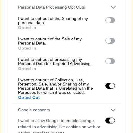
Please note that this website/app uses one or more Google
συστήματος
της χώρας. Βεβαίως, η
Personal Data Processing Opt Outs
services and may gather and store information including but
ταχύτητα του έργου δεν είναι ίδια σ’ όλα
not limited to your visit or usage behaviour. You may click to
I want to opt-out of the Sharing of my
τα
ταμεία
. Στα ταμεία των επιστημόνων και
personal data.
grant or deny consent to Google and its third-party tags to
Opted In
Τύπου κυμαίνεται από
50% ως 96%
, ενώ σε
use your data for below specified purposes in below Google
άλλα,
μεταξύ των οποίων το ΙΚΑ και ο ΟΑΕΕ,
consent section.
I want to opt-out of the Sale of my
Personal Data.
είναι κάτω από το
40%
.
Opted In
I want to opt-out of processing my
ΔΙΑΒΑΣΤΕ ΕΠΙΣΗΣ
Personal Data for Targeted Advertising.
Opted In
Οικονομία
|
10.06.2025 01:00
I want to opt-out of Collection, Use,
Θερινές εκπτώσεις 2025: Πότε
Retention, Sale, and/or Sharing of my
Personal Data that Is Unrelated with the
ξεκινούν και ποια Κυριακή θα είναι
Purposes for which it was collected.
Opted Out
ανοιχτά τα μαγαζιά
Google consents
I want to allow Google to enable storage
related to advertising like cookies on web or
Ψηφιακό βιογραφικό: η βάση για
device identifiers in apps.