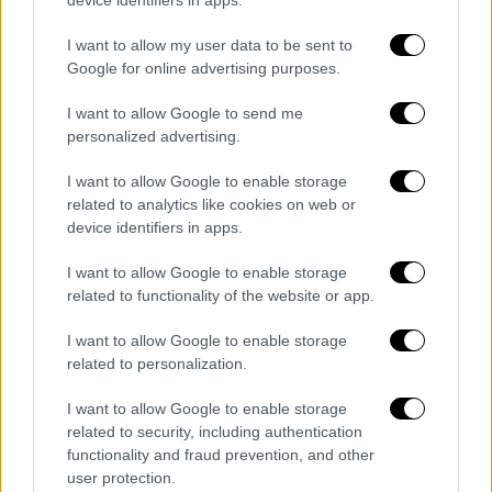
σύνταξη σε μία μέρα
I want to allow my user data to be sent to
Όσοι είναι ασφαλισμένοι μετά το 2001,
ως
Google for online advertising purposes.
μισθωτοί έχουν ψηφιακό ασφαλιστικό
I want to allow Google to send me
βιογραφικό
, ενώ στους ελεύθερους
personalized advertising.
επαγγελματίες ο ασφαλιστικός χρόνος
ψηφιοποιείται για παλαιούς και νέους
I want to allow Google to enable storage
ασφαλισμένους.
related to analytics like cookies on web or
device identifiers in apps.
Το
ψηφιακό ασφαλιστικό βιογραφικό
είναι
I want to allow Google to enable storage
το «διαβατήριο» για την έκδοση σύνταξης σε
related to functionality of the website or app.
μια μέρα.
I want to allow Google to enable storage
Η ψηφιοποίηση των ενσήμων ξεκινά από
related to personalization.
το
1980 και μετά
και περιλαμβάνει όλη την
ασφαλιστική ιστορία και τις μεταβολές των
I want to allow Google to enable storage
related to security, including authentication
εργαζομένων για μια
45ετία
, καλύπτοντας
functionality and fraud prevention, and other
ουσιαστικά όσους άρχισαν να κολλάνε τα
user protection.