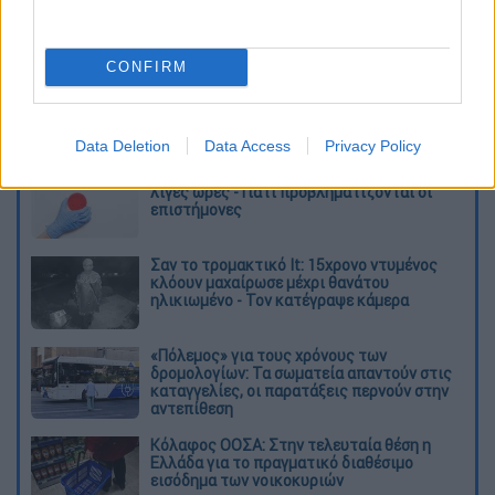
πρώτα τους ένσημα από την ηλικία των 20
ετών.
CONFIRM
Περισσότερα στο
imerisia.gr
Διαβάστε ακόμη
Data Deletion
Data Access
Privacy Policy
Δημιούργησαν με AI νέους ιούς μέσα σε
λίγες ώρες - Γιατί προβληματίζονται οι
επιστήμονες
Σαν το τρομακτικό It: 15χρονο ντυμένος
κλόουν μαχαίρωσε μέχρι θανάτου
ηλικιωμένο - Τον κατέγραψε κάμερα
«Πόλεμος» για τους χρόνους των
δρομολογίων: Τα σωματεία απαντούν στις
καταγγελίες, οι παρατάξεις περνούν στην
αντεπίθεση
Κόλαφος ΟΟΣΑ: Στην τελευταία θέση η
Ελλάδα για το πραγματικό διαθέσιμο
εισόδημα των νοικοκυριών