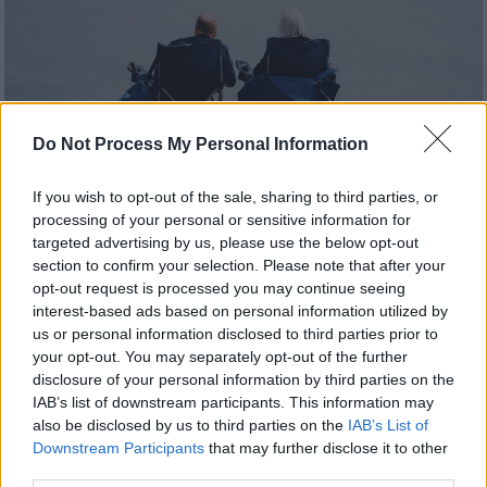
Do Not Process My Personal Information
If you wish to opt-out of the sale, sharing to third parties, or
processing of your personal or sensitive information for
Προσθέστε το ΕΘΝΟΣ στη Google
targeted advertising by us, please use the below opt-out
section to confirm your selection. Please note that after your
Συνολικά, έχουν σαρωθεί πάνω
opt-out request is processed you may continue seeing
interest-based ads based on personal information utilized by
από
26.900.000 σελίδες
χαρτώου αρχείου
us or personal information disclosed to third parties prior to
καρτελών ενσήμων με τη χρήση
τεχνητής
your opt-out. You may separately opt-out of the further
νοημοσύνης
, που μεταφράζεται σε
disclosure of your personal information by third parties on the
ποσοστό
50,53 %
του συνόλου του έγχαρτου
IAB’s list of downstream participants. This information may
αρχείου, σηματοδοτώντας τη μετάβαση στον
also be disclosed by us to third parties on the
IAB’s List of
Downstream Participants
that may further disclose it to other
πλήρη
ψηφιακό
third parties.
μετασχηματισμό
του
ασφαλιστικού