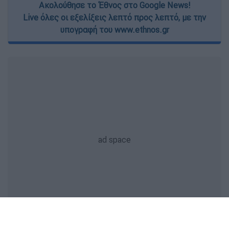
Ακολούθησε το Έθνος στο Google News!
Live όλες οι εξελίξεις λεπτό προς λεπτό, με την
υπογραφή του www.ethnos.gr