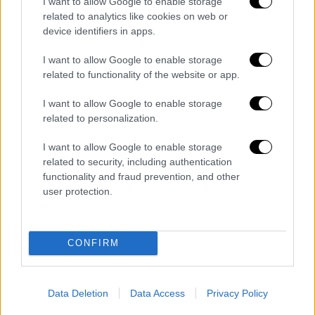
I want to allow Google to enable storage
επίδοση της Ελλάδας παρουσιάσει
related to analytics like cookies on web or
σημαντική επιδείνωση.
device identifiers in apps.
Είναι
πιθανή αναβάθμιση της
αξιολόγησης
εάν οι εξωτερικές
I want to allow Google to enable storage
related to functionality of the website or app.
ανισορροπίες της Ελλάδας βελτιωθούν
ουσιαστικώς και βιώσιμα. Για
I want to allow Google to enable storage
παράδειγμα, αυτό θα μπορούσε να
related to personalization.
συμβεί εάν παρατηρηθεί μείωση της
I want to allow Google to enable storage
εξάρτησης της οικονομίας από τις
related to security, including authentication
εισαγωγές. Θα μπορούσαμε επίσης να
functionality and fraud prevention, and other
αναβαθμίσουμε την Ελλάδα εάν
user protection.
παρατηρήσουμε σημαντική μείωση του
εξωτερικού χρέους της χώρας, μεγάλο
μέρος του οποίου είναι δημόσιο.
CONFIRM
Data Deletion
Data Access
Privacy Policy
Τα σχολιά σας δημοσιεύονται άμεσα με δική σας ευθύνη. Το
ΕΘΝΟΣ θα παρεμβαίνει και τα προσβλητικά σχόλια θα