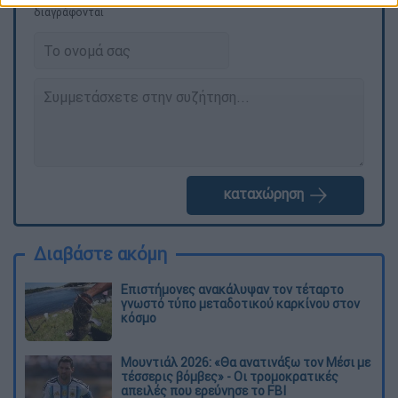
διαγράφονται
καταχώρηση
Διαβάστε ακόμη
Επιστήμονες ανακάλυψαν τον τέταρτο
γνωστό τύπο μεταδοτικού καρκίνου στον
κόσμο
Μουντιάλ 2026: «Θα ανατινάξω τον Μέσι με
τέσσερις βόμβες» - Οι τρομοκρατικές
απειλές που ερεύνησε το FBI