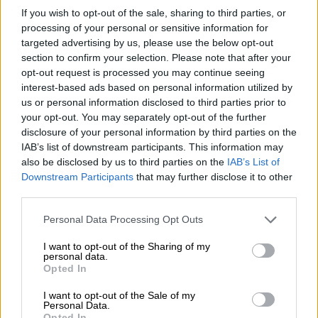
πληρωμών μέχρι τις 24 Οκτωβρίου
If you wish to opt-out of the sale, sharing to third parties, or
processing of your personal or sensitive information for
targeted advertising by us, please use the below opt-out
section to confirm your selection. Please note that after your
Από το 2023, η Ελλάδα έχει καταγράψει
opt-out request is processed you may continue seeing
εξαιρετικά υψηλά πρωτογενή δημοσιονομικά
interest-based ads based on personal information utilized by
us or personal information disclosed to third parties prior to
πλεονάσματα
, με μέσο όρο
3,4% του ΑΕΠ
. Η
your opt-out. You may separately opt-out of the further
S&P προβλέπει ότι η
κυβέρνηση
θα
disclosure of your personal information by third parties on the
καταγράψει ένα δεύτερο συνεχόμενο
IAB’s list of downstream participants. This information may
συνολικό δημοσιονομικό πλεόνασμα για το
also be disclosed by us to third parties on the
IAB’s List of
Downstream Participants
that may further disclose it to other
2025, επιτρέποντάς της να είναι ένα από τα
third parties.
λίγα κράτη ανεπτυγμένων αγορών που θα
αποπληρώσει το
καθαρό δημόσιο χρέος
σε
Please note that this website/app uses one or more Google
Personal Data Processing Opt Outs
services and may gather and store information including but
απόλυτους όρους, για δεύτερο συνεχόμενο
not limited to your visit or usage behaviour. You may click to
I want to opt-out of the Sharing of my
έτος.
personal data.
grant or deny consent to Google and its third-party tags to
Opted In
use your data for below specified purposes in below Google
Παρότι οι εξωτερικές ανισορροπίες της
consent section.
I want to opt-out of the Sale of my
Ελλάδας είναι αυξημένες, θεωρούμε ότι η
Personal Data.
Opted In