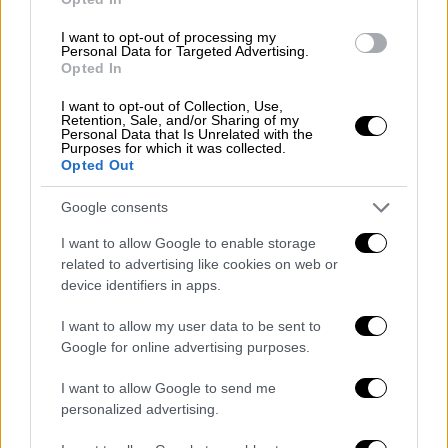
συμμετοχή της στη ζώνη του ευρώ και η
συμμόρφωσή της με τις δημοσιονομικές
I want to opt-out of processing my
Personal Data for Targeted Advertising.
συνθήκες της ΕΕ προσφέρουν
προστασία
Opted In
από ενδεχόμενο κίνδυνο σοκ στο ισοζύγιο
πληρωμών
.
I want to opt-out of Collection, Use,
Retention, Sale, and/or Sharing of my
Personal Data that Is Unrelated with the
Οι οικονομικές προοπτικές της χώρας είναι
Purposes for which it was collected.
Opted Out
σταθερές, ενισχυμένες από επενδυτικά έργα
και ισχυρή ζήτηση στον τουριστικό τομέα.
Google consents
Ως εκ τούτου, επιβεβαιώσαμε τις
I want to allow Google to enable storage
related to advertising like cookies on web or
μακροπρόθεσμες και βραχυπρόθεσμες
device identifiers in apps.
αξιολογήσεις μας για την Ελλάδα με βαθμό
«BBB/A-2». Οι προοπτικές είναι σταθερές.
I want to allow my user data to be sent to
Google for online advertising purposes.
Στα
δύο σενάρια εξέλιξης
, ο Οίκος αναφέρει:
I want to allow Google to send me
Θα μπορούσαμε να
χαμηλώσουμε την
personalized advertising.
αξιολόγηση
εάν η δημοσιονομική