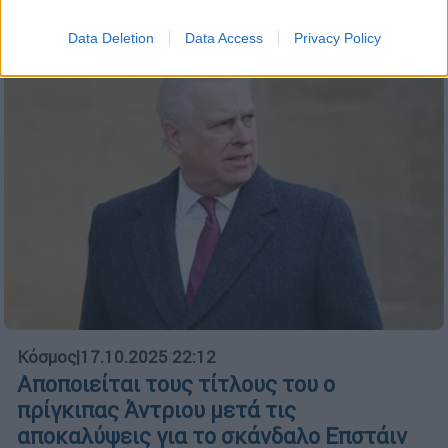
Data Deletion
Data Access
Privacy Policy
Κόσμος
|
17.10.2025 22:12
Αποποιείται τους τίτλους του ο
πρίγκιπας Άντριου μετά τις
αποκαλύψεις για το σκάνδαλο Επστάιν