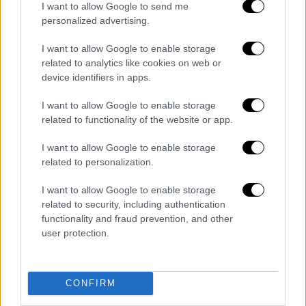
I want to allow Google to send me
personalized advertising.
I want to allow Google to enable storage
related to analytics like cookies on web or
device identifiers in apps.
I want to allow Google to enable storage
related to functionality of the website or app.
I want to allow Google to enable storage
related to personalization.
Ελλάδα
|
17.10.2025 22:25
I want to allow Google to enable storage
Φοινικούντα: Σφαίρα σφηνώθηκε σε
related to security, including authentication
functionality and fraud prevention, and other
τροχόσπιτο με ανθρώπους μέσα -
user protection.
«Φοβήθηκα για τη ζωή μου»
Πώς περιγράφει τις στιγμές τρόμου που
έζησε η ηλικιωμένη τουρίστρια από τη
CONFIRM
Γερμανία