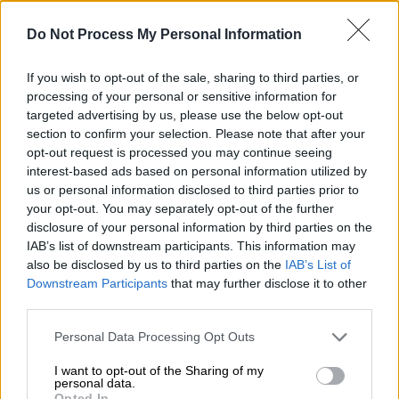
Do Not Process My Personal Information
If you wish to opt-out of the sale, sharing to third parties, or
Κόσμος
|
17.10.2025 22:37
processing of your personal or sensitive information for
«Μπορούμε να τελειώσουμε τον
targeted advertising by us, please use the below opt-out
section to confirm your selection. Please note that after your
πόλεμο»: Οι Tomahawk, οι πιέσεις, το
opt-out request is processed you may continue seeing
στοίχημα της ειρήνης - Όσα είπαν
interest-based ads based on personal information utilized by
Τραμπ-Ζελένσκι
us or personal information disclosed to third parties prior to
your opt-out. You may separately opt-out of the further
Τι είπαν οι δύο πρόεδροι για τις
disclosure of your personal information by third parties on the
διαπραγματεύσεις με τον Πούτιν, τις
IAB’s list of downstream participants. This information may
πιέσεις για εκεχειρία και την ανταλλαγή
also be disclosed by us to third parties on the
IAB’s List of
όπλων ΗΠΑ-Ουκρανίας
Downstream Participants
that may further disclose it to other
third parties.
Please note that this website/app uses one or more Google
Personal Data Processing Opt Outs
services and may gather and store information including but
not limited to your visit or usage behaviour. You may click to
I want to opt-out of the Sharing of my
personal data.
grant or deny consent to Google and its third-party tags to
Opted In