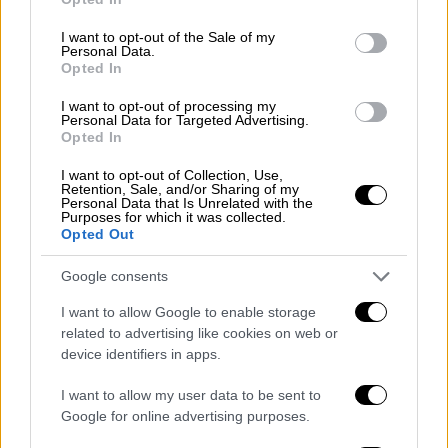
use your data for below specified purposes in below Google
consent section.
I want to opt-out of the Sale of my
Personal Data.
Opted In
I want to opt-out of processing my
Personal Data for Targeted Advertising.
Opted In
I want to opt-out of Collection, Use,
Retention, Sale, and/or Sharing of my
Personal Data that Is Unrelated with the
Purposes for which it was collected.
Opted Out
Αθλητισμός
|
17.10.2025 22:29
Euroleague: Τρομερός Παναθηναϊκός με
Google consents
ασύλληπτο Οσμάν πέρασε νικηφόρα απ'
I want to allow Google to enable storage
την έδρα της Εφές!
related to advertising like cookies on web or
Ο Παναθηναϊκός επικράτησε 95-81 της Εφές
device identifiers in apps.
I want to allow my user data to be sent to
Google for online advertising purposes.