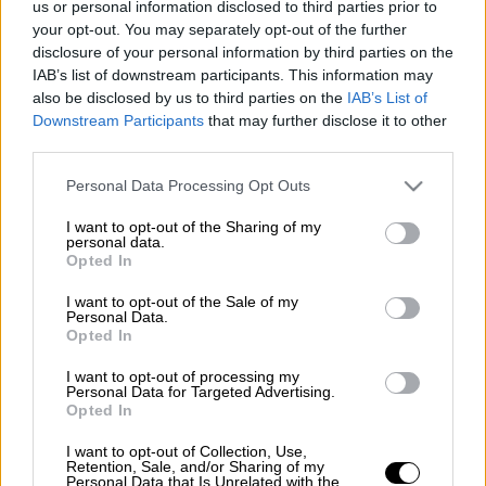
Φορολογικές δηλώσεις (Eurokinissi)
us or personal information disclosed to third parties prior to
your opt-out. You may separately opt-out of the further
disclosure of your personal information by third parties on the
Προσθέστε το ΕΘΝΟΣ στη Google
IAB’s list of downstream participants. This information may
also be disclosed by us to third parties on the
IAB’s List of
Downstream Participants
that may further disclose it to other
Ανοίγει σήμερα, 16 Μαρτίου, η ηλεκτρονική
third parties.
πλατφόρμα υποβολής φορολογικών
Please note that this website/app uses one or more Google
Personal Data Processing Opt Outs
δηλώσεων για τα εισοδήματα του 2025 μέσω
services and may gather and store information including but
του συστήματος Taxisnet, σηματοδοτώντας
not limited to your visit or usage behaviour. You may click to
I want to opt-out of the Sharing of my
personal data.
την έναρξη μιας διαδικασίας που αναμένεται
grant or deny consent to Google and its third-party tags to
Opted In
use your data for below specified purposes in below Google
να ολοκληρωθεί στις 15 Ιουλίου. Σύμφωνα
consent section.
με τον προγραμματισμό της Ανεξάρτητης
I want to opt-out of the Sale of my
Personal Data.
Αρχής Δημοσίων Εσόδων, φέτος θα
Opted In
υποβληθούν περισσότερες από 6,6
I want to opt-out of processing my
εκατομμύρια δηλώσεις φορολογίας
Personal Data for Targeted Advertising.
Opted In
εισοδήματος.
I want to opt-out of Collection, Use,
Διαβάστε περισσότερα στην
imerisia.gr
Retention, Sale, and/or Sharing of my
Personal Data that Is Unrelated with the