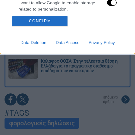
I want to allow Google to enable storage
related to personalization.
Σαν το τρομακτικό It: 15χρονο ντυμένος
κλόουν μαχαίρωσε μέχρι θανάτου
CONFIRM
I want to allow Google to enable storage
ηλικιωμένο - Τον κατέγραψε κάμερα
related to security, including authentication
functionality and fraud prevention, and other
«Πόλεμος» για τους χρόνους των
user protection.
δρομολογίων: Τα σωματεία απαντούν στις
Data Deletion
Data Access
Privacy Policy
καταγγελίες, οι παρατάξεις περνούν στην
αντεπίθεση
Κόλαφος ΟΟΣΑ: Στην τελευταία θέση η
Ελλάδα για το πραγματικό διαθέσιμο
εισόδημα των νοικοκυριών
επόμενο
άρθρο
#TAGS
φορολογικές δηλώσεις