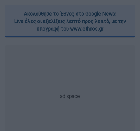
Ακολούθησε το Έθνος στο Google News!
Live όλες οι εξελίξεις λεπτό προς λεπτό, με την
υπογραφή του www.ethnos.gr