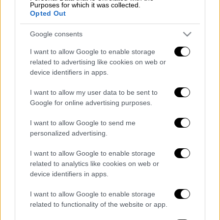
Purposes for which it was collected.
Opted Out
Τα σχολιά σας δημοσιεύονται άμεσα με δική σας ευθύνη. Το
Google consents
ΕΘΝΟΣ θα παρεμβαίνει και τα προσβλητικά σχόλια θα
διαγράφονται
I want to allow Google to enable storage
related to advertising like cookies on web or
device identifiers in apps.
I want to allow my user data to be sent to
Google for online advertising purposes.
I want to allow Google to send me
personalized advertising.
καταχώρηση
I want to allow Google to enable storage
related to analytics like cookies on web or
device identifiers in apps.
Διαβάστε ακόμη
I want to allow Google to enable storage
Δημιούργησαν με AI νέους ιούς μέσα σε
related to functionality of the website or app.
λίγες ώρες - Γιατί προβληματίζονται οι
επιστήμονες