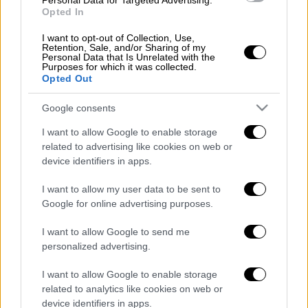
Personal Data for Targeted Advertising.
πόλεμος παίρνει ανεξέλεγκτες
Opted In
διαστάσεις
I want to opt-out of Collection, Use,
Retention, Sale, and/or Sharing of my
Personal Data that Is Unrelated with the
Purposes for which it was collected.
Opted Out
Περί τις 04:15 (ώρα Ελλάδας),
η τιμή του
βαρελιού Μπρεντ σημείωνε αλματώδη
Google consents
άνοδο 5,02%, στα 112,77 δολάρια, στο
I want to allow Google to enable storage
υψηλότερο επίπεδο από την 9η Μαρτίου.
related to advertising like cookies on web or
device identifiers in apps.
Αυτή του West Texas Intermediate (WTI),
I want to allow my user data to be sent to
αμερικανικής ποικιλίας αναφοράς,
Google for online advertising purposes.
αυξανόταν παράλληλα κατά 2,67%, στα 98,89
δολάρια.
I want to allow Google to send me
personalized advertising.
I want to allow Google to enable storage
Τα σχολιά σας δημοσιεύονται άμεσα με δική σας ευθύνη. Το
related to analytics like cookies on web or
ΕΘΝΟΣ θα παρεμβαίνει και τα προσβλητικά σχόλια θα
device identifiers in apps.
διαγράφονται