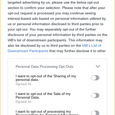
Πετρέλαιο (AP Photo/Matthew Brown)
targeted advertising by us, please use the below opt-out
section to confirm your selection. Please note that after your
opt-out request is processed you may continue seeing
Προσθέστε το ΕΘΝΟΣ στη Google
interest-based ads based on personal information utilized by
us or personal information disclosed to third parties prior to
your opt-out. You may separately opt-out of the further
Η τιμή του βαρελιού του
Μπρεντ
Βόρειας
disclosure of your personal information by third parties on the
Θάλασσας αυξανόταν κατά 5% στις
IAB’s list of downstream participants. This information may
συναλλαγές στην
Ασία
πριν από λίγη ώρα,
also be disclosed by us to third parties on the
IAB’s List of
μετά τις ειδήσεις για
βομβαρδισμούς
σε
Downstream Participants
that may further disclose it to other
third parties.
ενεργειακές υποδομές στο
Ιράν
και στο
Κατάρ, που
εντείνουν την ανησυχία για τον
Please note that this website/app uses one or more Google
Personal Data Processing Opt Outs
εφοδιασμό της αγοράς με πετρέλαιο και
services and may gather and store information including but
not limited to your visit or usage behaviour. You may click to
I want to opt-out of the Sharing of my
αέριο.
personal data.
grant or deny consent to Google and its third-party tags to
Opted In
use your data for below specified purposes in below Google
ΔΙΑΒΑΣΤΕ ΕΠΙΣΗΣ
consent section.
I want to opt-out of the Sale of my
Personal Data.
Opted In
Κόσμος
|
19.03.2026 06:28
Με τα ενεργειακά στο στόχαστρο ο
I want to opt-out of processing my