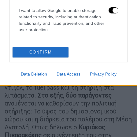
Ορμούζ»
I want to allow Google to enable storage
Η κυβέρνηση από την
έναρξη του πολέμου
related to security, including authentication
στο Ιράν
έχει θέσει σε εφαρμογή δύο πακέτα
functionality and fraud prevention, and other
user protection.
μέτρων για τη στήριξη των πολιτών με κύρια
στόχευση τους ευάλωτους. Πρόκειται,
καταρχήν, για το πλαφόν στο μικτό
CONFIRM
περιθώριο κέρδους στην αλυσίδα των
καυσίμων και σε
βασικά αγαθά των σούπερ
μάρκετ
ενώ στη συνέχεια ανακοίνωσε την
Data Deletion
Data Access
Privacy Policy
επιδότηση στην αντλία για τις αγορές
ντίζελ, το fuel pass και τη στήριξη στα
λιπάσματα.
Στο εξής, δύο παράγοντες
αναμένεται να καθορίσουν την πολιτική
στήριξης: Το ύψος του δημοσιονομικού
χώρου και η διάρκεια του πολέμου στη Μέση
Ανατολή. Οπως δήλωσε ο
Κυριάκος
Πιερρακάκης
σε συνέντευξη του στην