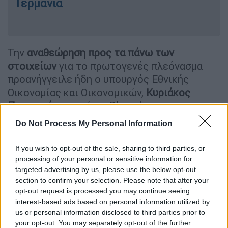
Γερμανία
Την
αναθεώρηση προς τα πάνω των
στοιχείων
για το πρωτογενές πλεόνασμα
προανήγγειλε ήδη ο υπουργός Εθνικής
Οικονομίας και Οικονομικών,
Κυριάκος
Πιερρακάκης,
ενώ το Bloomberg σε
δημοσίευμά του για την Ελλάδα,
ανέφερε ότι
Do Not Process My Personal Information
το ύψος του θα διαμορφωθεί στα επίπεδα
του 4,8%-4,9% του ΑΕΠ έναντι του 3,7% που
If you wish to opt-out of the sale, sharing to third parties, or
ήταν ο αρχικός στόχος του προϋπολογισμού.
processing of your personal or sensitive information for
targeted advertising by us, please use the below opt-out
Σύμφωνα με το δημοσίευμα η δημοσιονομική
section to confirm your selection. Please note that after your
υπεραπόδοση θα συνεχιστεί και το 2026 με
opt-out request is processed you may continue seeing
υπέρβαση και του εφετινού στόχου 2,8% του
interest-based ads based on personal information utilized by
ΑΕΠ.
us or personal information disclosed to third parties prior to
your opt-out. You may separately opt-out of the further