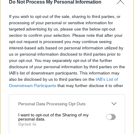
Do Not Process My Personal Information
Lifestyle
|
18.04.2026 14:31
Στην Ελλάδα ο πρίγκιπας Αλβέρτος
If you wish to opt-out of the sale, sharing to third parties, or
processing of your personal or sensitive information for
μαζί με τον Εμμάνουελ Μακρόν - Ο
targeted advertising by us, please use the below opt-out
σκοπός της επίσκεψης
section to confirm your selection. Please note that after your
opt-out request is processed you may continue seeing
interest-based ads based on personal information utilized by
us or personal information disclosed to third parties prior to
Το πρόγραμμα μοιράζει φέτος
300.000
your opt-out. You may separately opt-out of the further
disclosure of your personal information by third parties on the
επιταγές
, συνολικού προϋπολογισμού 50
IAB’s list of downstream participants. This information may
εκατ. ευρώ. Κάθε επιταγή αντιστοιχεί σε
also be disclosed by us to third parties on the
IAB’s List of
έναν μοναδικό αριθμό δικαιούχου και
Downstream Participants
that may further disclose it to other
καλύπτει έως έξι διανυκτερεύσεις για τα
third parties.
ωφελούμενα μέλη, σε καταλύματα που
Please note that this website/app uses one or more Google
Personal Data Processing Opt Outs
συμμετέχουν στο Μητρώο Παρόχων, με
services and may gather and store information including but
μικρή συμμετοχή.
not limited to your visit or usage behaviour. You may click to
I want to opt-out of the Sharing of my
personal data.
grant or deny consent to Google and its third-party tags to
Opted In
Έως και 12 δωρεάν διανυκτερεύσεις
use your data for below specified purposes in below Google
consent section.