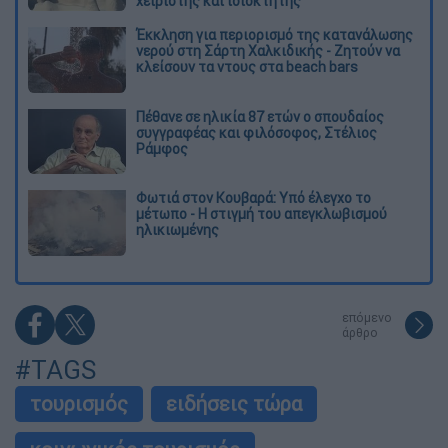
χειριστής και ιδιοκτήτης
Έκκληση για περιορισμό της κατανάλωσης
νερού στη Σάρτη Χαλκιδικής - Ζητούν να
κλείσουν τα ντους στα beach bars
Πέθανε σε ηλικία 87 ετών ο σπουδαίος
συγγραφέας και φιλόσοφος, Στέλιος
Ράμφος
Φωτιά στον Κουβαρά: Υπό έλεγχο το
μέτωπο - Η στιγμή του απεγκλωβισμού
ηλικιωμένης
επόμενο
άρθρο
#TAGS
τουρισμός
ειδήσεις τώρα