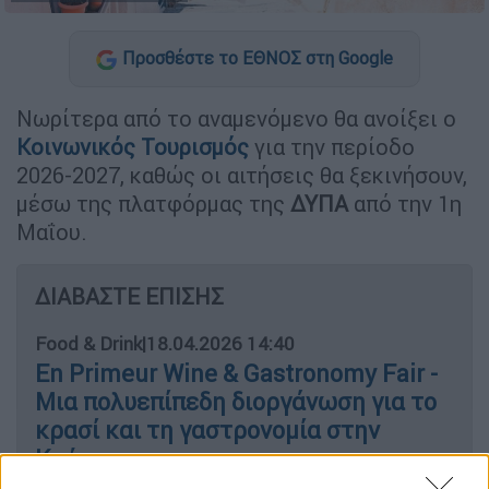
Προσθέστε το ΕΘΝΟΣ στη Google
Νωρίτερα από το αναμενόμενο θα ανοίξει ο
Κοινωνικός Τουρισμός
για την περίοδο
2026-2027, καθώς οι αιτήσεις θα ξεκινήσουν,
μέσω της πλατφόρμας της
ΔΥΠΑ
από την 1η
Μαΐου.
ΔΙΑΒΑΣΤΕ ΕΠΙΣΗΣ
Food & Drink
|
18.04.2026 14:40
En Primeur Wine & Gastronomy Fair -
Μια πολυεπίπεδη διοργάνωση για το
κρασί και τη γαστρονομία στην
Κρήτη