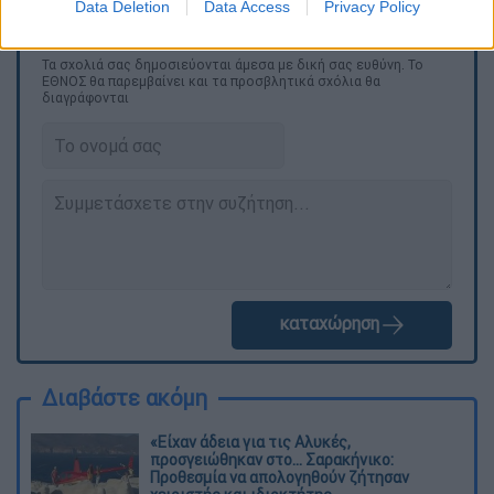
Data Deletion
Data Access
Privacy Policy
Τα σχολιά σας δημοσιεύονται άμεσα με δική σας ευθύνη. Το
ΕΘΝΟΣ θα παρεμβαίνει και τα προσβλητικά σχόλια θα
διαγράφονται
καταχώρηση
Διαβάστε ακόμη
«Είχαν άδεια για τις Αλυκές,
προσγειώθηκαν στο... Σαρακήνικο:
Προθεσμία να απολογηθούν ζήτησαν