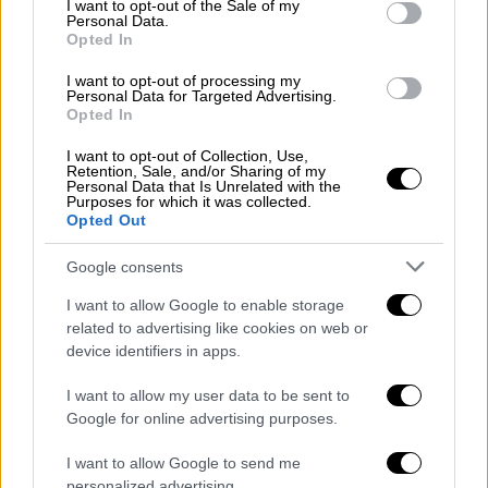
μπορούν να απολαύσουν οι δικαιούχοι του
I want to opt-out of the Sale of my
Personal Data.
κοινωνικού τουρισμού
που έχουν επιλέξει
Opted In
καταλύματα της
Βόρειας Εύβοιας
(Δήμοι
I want to opt-out of processing my
Ιστιαίας-Αιδηψού και Μαντουδίου-Λίμνης-
Personal Data for Targeted Advertising.
Opted In
Αγίας Άννας), καθώς και των
Περιφερειακών
Ενοτήτων Μαγνησίας, Καρδίτσας, Λάρισας,
I want to opt-out of Collection, Use,
Retention, Sale, and/or Sharing of my
Τρικάλων και Έβρου.
Personal Data that Is Unrelated with the
Purposes for which it was collected.
Παράλληλα, έως 10 διανυκτερεύσεις, με
Opted Out
μηδενική ιδιωτική συμμετοχή, δικαιούνται
Google consents
όσοι εξαργυρώσουν τα voucher σε
καταλύματα των νησιών
Λέρος, Λέσβος,
I want to allow Google to enable storage
related to advertising like cookies on web or
Χίος, Κως, Σάμος και Ρόδος
device identifiers in apps.
Επιδότηση και στα ακτοπλοϊκά
I want to allow my user data to be sent to
Google for online advertising purposes.
Επιπλέον,
στο πρόγραμμα επιδοτούνται και
τα
ακτοπλοϊκά εισιτήρια
, με ιδιωτική
I want to allow Google to send me
personalized advertising.