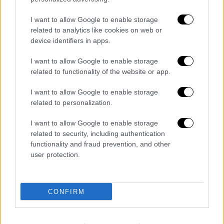
συμμετοχή 25% για τους δικαιούχους, ενώ
για τα άτομα με αναπηρία (ΑμεΑ) τα
I want to allow Google to enable storage
ακτοπλοϊκά εισιτήρια διατίθενται δωρεάν.
related to analytics like cookies on web or
device identifiers in apps.
Για τους παρόχους τουριστικών
καταλυμάτων,
υπενθυμίζεται ότι οι τιμές
I want to allow Google to enable storage
επιδότησης παραμένουν αυξημένες κατά 20%
related to functionality of the website or app.
για την περίοδο των Χριστουγέννων
I want to allow Google to enable storage
(15.12.2025 – 14.01.2026). Η αυξημένη
related to personalization.
επιδότηση ισχύει καθ’ όλη τη διάρκεια του
έτους για τα καταλύματα της Βόρειας
I want to allow Google to enable storage
related to security, including authentication
Εύβοιας, του Έβρου και της Θεσσαλίας,
functionality and fraud prevention, and other
εξαιρουμένων των Σποράδων.
user protection.
Για περισσότερες πληροφορίες και
αναλυτικά στοιχεία του προγράμματος, οι
CONFIRM
ενδιαφερόμενοι μπορούν να επισκέπτονται
την ιστοσελίδα
ΕΔΩ