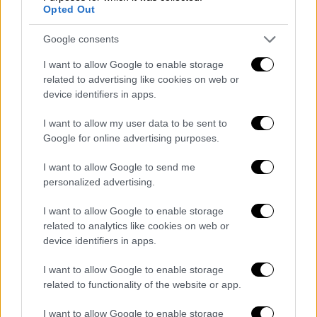
Συγκεκριμένα η διαδρομή είναι: Αρχική –
Opted Out
Εργασία και ασφάλιση – Αποζημιώσεις και
Google consents
Παροχές – Προγράμματα Κοινωνικού
Τουρισμού (ΔΥΠΑ).
I want to allow Google to enable storage
related to advertising like cookies on web or
Η επιλογή των δικαιούχων βασίζεται στη
device identifiers in apps.
μοριοδότηση συγκεκριμένων κριτηρίων
I want to allow my user data to be sent to
(ΑμεΑ, μονογονέας, αριθμός παιδιών,
Google for online advertising purposes.
εισόδημα, πρώτη φορά συμμετοχή στο
πρόγραμμα ή μη συμμετοχή στα δύο
I want to allow Google to send me
προηγούμενα προγράμματα λόγω
personalized advertising.
μοριοδότησης) με αντικειμενικό και διαφανή
I want to allow Google to enable storage
τρόπο μέσω του Ολοκληρωμένου
related to analytics like cookies on web or
Πληροφοριακού Συστήματος (ΟΠΣ) της
device identifiers in apps.
ΔΥΠΑ.
I want to allow Google to enable storage
related to functionality of the website or app.
Για πρώτη φορά φέτος οι πολύτεκνοι γονείς
εξαιρούνται από τη διαδικασία της
I want to allow Google to enable storage