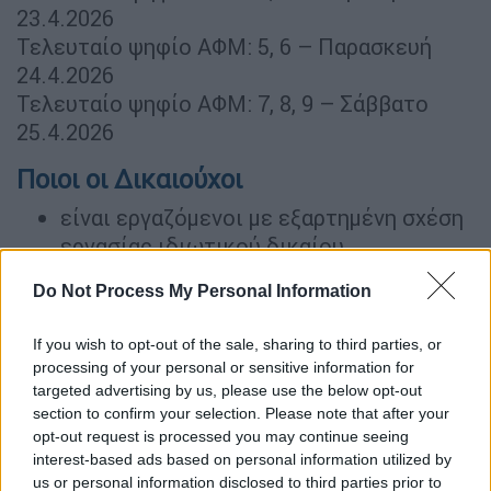
23.4.2026
Τελευταίο ψηφίο ΑΦΜ: 5, 6 – Παρασκευή
24.4.2026
Τελευταίο ψηφίο ΑΦΜ: 7, 8, 9 – Σάββατο
25.4.2026
Ποιοι οι Δικαιούχοι
είναι εργαζόμενοι με εξαρτημένη σχέση
εργασίας ιδιωτικού δικαίου
ασφαλισμένοι στον e-EΦΚΑ λόγω
Do Not Process My Personal Information
εξαρτημένης σχέσης εργασίας με
εισφορές υπέρ του κλάδου ανεργίας της
If you wish to opt-out of the sale, sharing to third parties, or
ΔΥΠΑ, οποτεδήποτε στο διάστημα 12
processing of your personal or sensitive information for
μηνών που προηγούνται της λήξης της
targeted advertising by us, please use the below opt-out
προθεσμίας υποβολής αιτήσεων ή
section to confirm your selection. Please note that after your
opt-out request is processed you may continue seeing
άνεργοι εγγεγραμμένοι στο Ψηφιακό
interest-based ads based on personal information utilized by
Μητρώο αναζητούντων εργασία της
us or personal information disclosed to third parties prior to