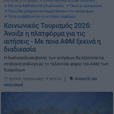
Ενότητες στο άρθρο:
📌 Επιδότηση και στα ακτοπλοϊκά
📌 Με ποια ΑΦΜ ξεκινά η διαδικασία
📌 Ποιοι οι Δικαιούχοι
📌 Ποιοι δεν μπορούν να συμμετάσχουν στο πρόγραμμα
📌 Πότε υποβάλλονται οι αιτήσεις παρόχων
Κοινωνικός Τουρισμός 2026:
Άνοιξε η πλατφόρμα για τις
αιτήσεις - Με ποια ΑΦΜ ξεκινά η
διαδικασία
Η διαδικασία υποβολής των αιτήσεων θα εξελίσσεται
σταδιακά ανάλογα με το τελευταίο ψηφίο του ΑΦΜ των
δικαιούχων
🕛 χρόνος ανάγνωσης: 3 λεπτά ┋ 🗣️
Ανοικτό για
σχολιασμό