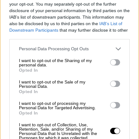
ΔΥΠΑ, με συνεχόμενο χρονικό διάστημα
your opt-out. You may separately opt-out of the further
ανεργίας κατά την ημερομηνία λήξης της
disclosure of your personal information by third parties on the
IAB’s list of downstream participants. This information may
προθεσμίας υποβολής αιτήσεων
also be disclosed by us to third parties on the
IAB’s List of
τουλάχιστον 3 μηνών, οι οποίοι έχουν
Downstream Participants
that may further disclose it to other
εισόδημα έως 16.000 ευρώ, αν είναι
third parties.
άγαμοι, έως 24.000 ευρώ, αν είναι
Please note that this website/app uses one or more Google
Personal Data Processing Opt Outs
έγγαμοι, προσαυξανόμενο κατά 5.000
services and may gather and store information including but
ευρώ για κάθε τέκνο, ή έως 29.000 ευρώ,
not limited to your visit or usage behaviour. You may click to
I want to opt-out of the Sharing of my
personal data.
αν είναι μονογονείς, προσαυξανόμενο
grant or deny consent to Google and its third-party tags to
Opted In
use your data for below specified purposes in below Google
κατά 5.000 ευρώ για κάθε τέκνο μετά το
consent section.
I want to opt-out of the Sale of my
πρώτο.
Personal Data.
Opted In
Οι αιτήσεις υποβάλλονται μέσω gov.gr στην
I want to opt-out of processing my
ηλεκτρονική διεύθυνση:
Personal Data for Targeted Advertising.
https://www.gov.gr/ipiresies/ergasia-kai-
Opted In
asphalise/apozemioseis-kai-
I want to opt-out of Collection, Use,
parokhes/koinonikos-tourismos
Retention, Sale, and/or Sharing of my
Personal Data that Is Unrelated with the
Purposes for which it was collected.