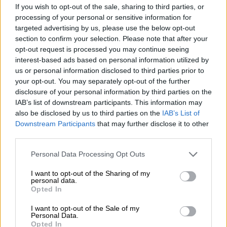
σημείωσε ο κ. Τζιτζικώστας.
If you wish to opt-out of the sale, sharing to third parties, or
processing of your personal or sensitive information for
Κίνδυνος επισιτιστικής κρίσης
: Η
targeted advertising by us, please use the below opt-out
section to confirm your selection. Please note that after your
διαταραχή στις μεταφορές λιπασμάτων
opt-out request is processed you may continue seeing
μεγάλες ποσότητες των οποίων
interest-based ads based on personal information utilized by
διακινούνται μέσω της ευρύτερης
us or personal information disclosed to third parties prior to
περιοχής του Κόλπου μπορεί να
your opt-out. You may separately opt-out of the further
disclosure of your personal information by third parties on the
οδηγήσει σε μειωμένες καλλιέργειες
IAB’s list of downstream participants. This information may
αυξάνοντας τον κίνδυνο ελλείψεων
also be disclosed by us to third parties on the
IAB’s List of
τροφίμων και ανατιμήσεων.
Downstream Participants
that may further disclose it to other
third parties.
Πιέσεις στη βιομηχανία και την
Please note that this website/app uses one or more Google
τεχνολογία:
Κρίσιμες πρώτες ύλες για
Personal Data Processing Opt Outs
services and may gather and store information including but
την παραγωγή μικροτσίπ και άλλων
not limited to your visit or usage behaviour. You may click to
I want to opt-out of the Sharing of my
personal data.
τεχνολογικών προϊόντων, όπως το ήλιο,
grant or deny consent to Google and its third-party tags to
Opted In
εξαρτώνται σε μεγάλο βαθμό από
use your data for below specified purposes in below Google
consent section.
διαδρομές που περνούν από τα Στενά
I want to opt-out of the Sale of my
Personal Data.
του Ορμούζ. Η διακοπή τους μπορεί να
Opted In