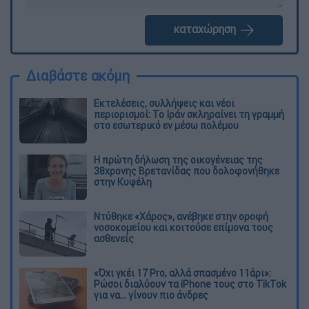
καταχώρηση
Διαβάστε ακόμη
Εκτελέσεις, συλλήψεις και νέοι
περιορισμοί: Το Ιράν σκληραίνει τη γραμμή
στο εσωτερικό εν μέσω πολέμου
Η πρώτη δήλωση της οικογένειας της
38χρονης Βρετανίδας που δολοφονήθηκε
στην Κυψέλη
Ντύθηκε «Χάρος», ανέβηκε στην οροφή
νοσοκομείου και κοιτούσε επίμονα τους
ασθενείς
«Όχι γκέι 17 Pro, αλλά σπασμένο 11άρι»:
Ρώσοι διαλύουν τα iPhone τους στο TikTok
για να... γίνουν πιο άνδρες