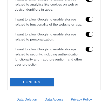
Ευρωπαϊκή Ένωση φαίνεται πως
related to analytics like cookies on web or
προετοιμάζεται για όλα τα ενδεχόμενα.
device identifiers in apps.
Βρίσκεται ήδη σε εξέλιξη
διαδικασία
I want to allow Google to enable storage
αναλυτικής καταγραφής των αποθεμάτων
related to functionality of the website or app.
καυσίμων των κρατών - μελών, προκειμένου
- εάν απαιτηθεί - να υπάρξει συντονισμένη
I want to allow Google to enable storage
related to personalization.
χρήση τους
. Παράλληλα, εξετάζονται
εναλλακτικά σενάρια διαχείρισης της
I want to allow Google to enable storage
κρίσης, ανάλογα με την εξέλιξή της με τον κ.
related to security, including authentication
Τζιτζικώστα να μην αποκλείει το
functionality and fraud prevention, and other
user protection.
ενδεχόμενο λήψης πρόσθετων μέτρων.
Ερωτηθείς για την πιθανότητα περιορισμών
στην κατανάλωση καυσίμων ή προσαρμογών
CONFIRM
στις μετακινήσεις, σημείωσε ότι «τα
σενάρια βρίσκονται στο τραπέζι και
ενεργοποιούνται ανάλογα με τις εξελίξεις».
Data Deletion
Data Access
Privacy Policy
Επιπλέον την επόμενη εβδομάδα ο κ.